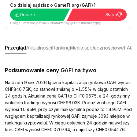
Co dzisiaj sądzisz o GameFi.org (GAFI)?
Dobrze
Słabo
Uwaga: Informacje te mają charakter wyłącznie informacyjny.
Przegląd
Aktualności
Ranking
Media społecznościowe
FAQ
Podsumowanie ceny GAFI na żywo
Na dzień 9 sie 2026 łączna kapitalizacja rynkowa GAFI wynosi
CHF846.75K, co stanowi zmianę o +1.55% w ciągu ostatnich
24 godzin. Aktualna cena GAFI to CHF0.0575, a 24-godzinny
wolumen tradingu wynosi CHF96.03K. Podaż w obiegu GAFI
wynosi 10.95M, przy czym maksymalna podaż to 14.95M. Pod
względem kapitalizacji rynkowej GAFI zajmuje 3093 miejsce w
rankingu kryptowalut. W ciągu ostatnich 24 godzin najwyższy
kurs GAFI wyniósł CHF0.070794, a najniższy CHF0.054176.