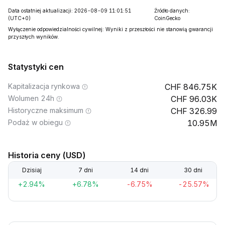
Data ostatniej aktualizacji: 2026-08-09 11:01:51
Źródło danych:
(UTC+0)
CoinGecko
Wyłączenie odpowiedzialności cywilnej: Wyniki z przeszłości nie stanowią gwarancji
przyszłych wyników.
Statystyki cen
Kapitalizacja rynkowa
846.75K
Wolumen 24h
96.03K
Historyczne maksimum
326.99
Podaż w obiegu
10.95M
Historia ceny (USD)
Dzisiaj
7 dni
14 dni
30 dni
+2.94%
+6.78%
-6.75%
-25.57%