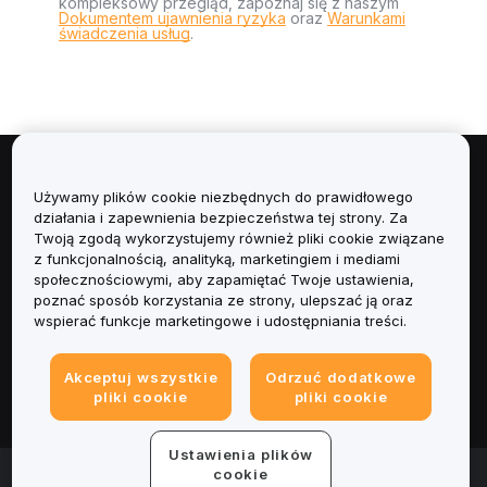
kompleksowy przegląd, zapoznaj się z naszym
Dokumentem ujawnienia ryzyka
oraz
Warunkami
świadczenia usług
.
Informacje
Używamy plików cookie niezbędnych do prawidłowego
działania i zapewnienia bezpieczeństwa tej strony. Za
Usługi
Twoją zgodą wykorzystujemy również pliki cookie związane
z funkcjonalnością, analityką, marketingiem i mediami
społecznościowymi, aby zapamiętać Twoje ustawienia,
Obsługa Klienta
poznać sposób korzystania ze strony, ulepszać ją oraz
wspierać funkcje marketingowe i udostępniania treści.
Produkty
Akceptuj wszystkie
Odrzuć dodatkowe
Informacje prawne
pliki cookie
pliki cookie
Ustawienia plików
© 2025-2026 Bybit.eu. All rights reserved.
cookie