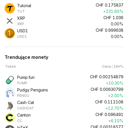
CHF
0.175837
Tutorial
+231.60%
TUT
CHF
1.036
XRP
0.00%
XRP
CHF
0.999638
USD1
0.00%
USD1
Trendujące monety
Token
Cena i 24H%
CHF
0.00254879
Pump.fun
+10.30%
PUMP
CHF
0.00630799
Pudgy Penguins
+2.00%
PENGU
CHF
0.112108
Cash Cat
+12.70%
CASHCAT
CHF
0.096491
Canton
+6.10%
CC
CHF
0.00318577
IoTeX