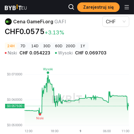
Zarejestruj się
Ceny kryptowalut
Cena GameFi.org GAFI
Cena GameFi.org
GAFI
CHF
CHF0.0575
+3.13%
24H
7D
14D
30D
60D
200D
1Y
Niski
CHF
0.054223
Wysoki
CHF
0.069703