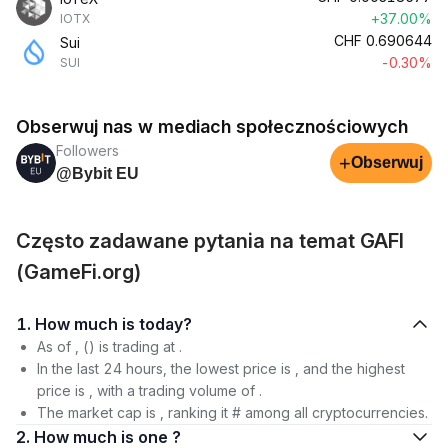
+37.00%
IOTX
CHF
0.690644
Sui
-0.30%
SUI
Obserwuj nas w mediach społecznościowych
Followers
+
Obserwuj
@Bybit EU
Często zadawane pytania na temat GAFI
(GameFi.org)
1. How much is today?
As of , () is trading at .
In the last 24 hours, the lowest price is , and the highest
price is , with a trading volume of .
The market cap is , ranking it # among all cryptocurrencies.
2. How much is one ?