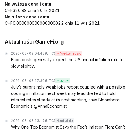
Najwyższa cena i data
CHF326.99 dnia 20 lis 2021
Najniższa cena i data
CHF0.000000000000000022 dnia 11 wrz 2021
Aktualności GameFi.org
2026-08-09 04:48
(UTC)
Niedźwiedzio
Economists generally expect the US annual inflation rate to
slow slightly.
2026-08-08 17:30
(UTC)
byczy
July’s surprisingly weak jobs report coupled with a possible
cooling in inflation next week may lead the Fed to hold
interest rates steady at its next meeting, says Bloomberg
Economic’s @AnnaEconomist
2026-08-08 13:17
(UTC)
Neutralnie
Why One Top Economist Says the Fed’s Inflation Fight Can’t