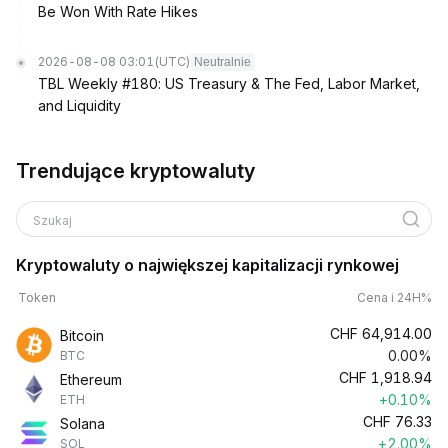
Be Won With Rate Hikes
2026-08-08 03:01
(UTC)
Neutralnie
TBL Weekly #180: US Treasury & The Fed, Labor Market,
and Liquidity
Trendujące kryptowaluty
Szukaj
Kryptowaluty o największej kapitalizacji rynkowej
Token
Cena i 24H%
CHF
64,914.00
Bitcoin
0.00%
BTC
CHF
1,918.94
Ethereum
+0.10%
ETH
CHF
76.33
Solana
+2.00%
SOL