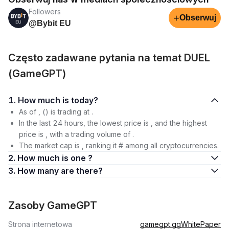
Followers
+
Obserwuj
@Bybit EU
Często zadawane pytania na temat DUEL
(GameGPT)
1. How much is today?
As of , () is trading at .
In the last 24 hours, the lowest price is , and the highest
price is , with a trading volume of .
The market cap is , ranking it # among all cryptocurrencies.
2. How much is one ?
3. How many are there?
Zasoby GameGPT
Strona internetowa
gamegpt.gg
WhitePaper