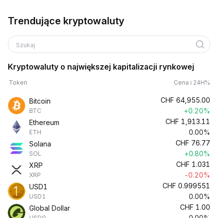
Trendujące kryptowaluty
Szukaj
Kryptowaluty o największej kapitalizacji rynkowej
Token
Cena i 24H%
CHF
64,955.00
Bitcoin
+0.20%
BTC
CHF
1,913.11
Ethereum
0.00%
ETH
CHF
76.77
Solana
+0.80%
SOL
CHF
1.031
XRP
-0.20%
XRP
CHF
0.999551
USD1
0.00%
USD1
CHF
1.00
Global Dollar
0.00%
USDG