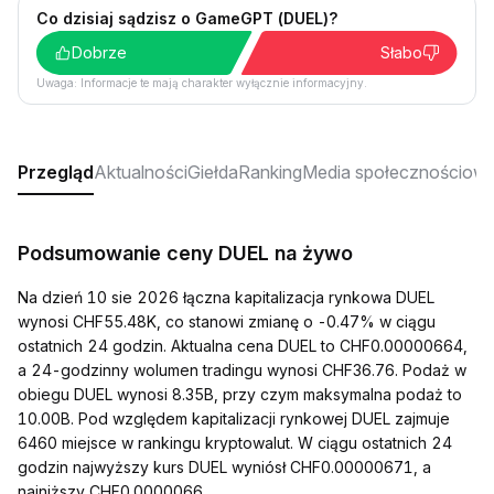
Co dzisiaj sądzisz o GameGPT (DUEL)?
Dobrze
Słabo
Uwaga: Informacje te mają charakter wyłącznie informacyjny.
Przegląd
Aktualności
Giełda
Ranking
Media społecznościow
Podsumowanie ceny DUEL na żywo
Na dzień 10 sie 2026 łączna kapitalizacja rynkowa DUEL
wynosi CHF55.48K, co stanowi zmianę o -0.47% w ciągu
ostatnich 24 godzin. Aktualna cena DUEL to CHF0.00000664,
a 24-godzinny wolumen tradingu wynosi CHF36.76. Podaż w
obiegu DUEL wynosi 8.35B, przy czym maksymalna podaż to
10.00B. Pod względem kapitalizacji rynkowej DUEL zajmuje
6460 miejsce w rankingu kryptowalut. W ciągu ostatnich 24
godzin najwyższy kurs DUEL wyniósł CHF0.00000671, a
najniższy CHF0.0000066.