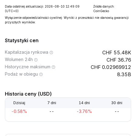
Data ostatniej aktualizacji: 2026-08-10 12:49:09
Źródło danych:
(UTC+0)
CoinGecko
Wyłączenie odpowiedzialności cywilnej: Wyniki z przeszłości nie stanowią gwarancji
przyszłych wyników.
Statystyki cen
Kapitalizacja rynkowa
55.48K
Wolumen 24h
36.76
Historyczne maksimum
0.02969912
Podaż w obiegu
8.35B
Historia ceny (USD)
Dzisiaj
7 dni
14 dni
30 dni
-0.58%
--
-3.76%
--