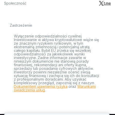
Społeczność
t.me
Zastrzeżenie
Wyłączenie odpowiedzialności cywilnej
Inwestowanie w aktywa kryptowalutowe wiąże się
ze znacznym ryzykiem rynkowym, w tym
ekstremalną zmiennością i potencjalną utratą
całego kapitału. Bybit EU zrzeka się wszelkiej
odpowiedzialności za jakiekolwiek wyniki
inwestycyjne. Żadne informacje zawarte w
niniejszym dokumencie nie stanowią porady
finansowej, rekomendacji ani oferty kupna,
sprzedaży lub posiadania cyfrowych aktywów.
Inwestorzy powinni niezależnie ocenić swoją
sytuację finansową i zachęca się ich do konsultacji
z profesjonalnymi doradcami. Aby uzyskać
kompleksowy przegląd, zapoznaj się z naszym
Dokumentem ujawnienia ryzyka
oraz
Warunkami
świadczenia usług
.