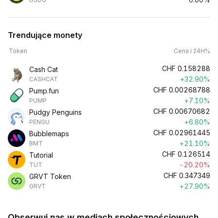
Trendujące monety
Token
Cena i 24H%
CHF
0.158288
Cash Cat
+32.90%
CASHCAT
CHF
0.00268788
Pump.fun
+7.10%
PUMP
CHF
0.00670682
Pudgy Penguins
+6.80%
PENGU
CHF
0.02961445
Bubblemaps
+21.10%
BMT
CHF
0.126514
Tutorial
-20.20%
TUT
CHF
0.347349
GRVT Token
+27.90%
GRVT
Obserwuj nas w mediach społecznościowych