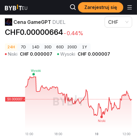
Zarejestruj się
Ceny kryptowalut
Cena GameGPT DUEL
Cena GameGPT
DUEL
CHF
CHF0.00000664
-0.44%
24H
7D
14D
30D
60D
200D
1Y
Niski
CHF
0.000007
Wysoki
CHF
0.000007