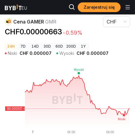
Zarejestruj się
Ceny kryptowalut
Cena GAMER GMR
Cena GAMER
GMR
CHF
CHF0.00000663
-0.59%
24H
7D
14D
30D
60D
200D
1Y
Niski
CHF
0.000007
Wysoki
CHF
0.000007