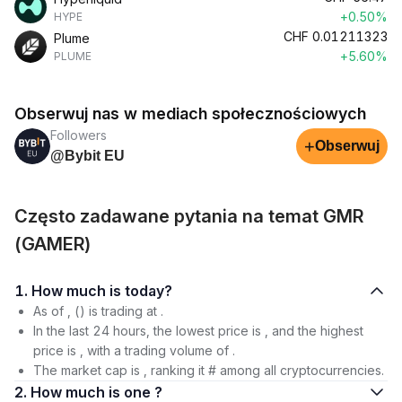
+0.50%
HYPE
CHF
0.01211323
Plume
+5.60%
PLUME
Obserwuj nas w mediach społecznościowych
Followers
+
Obserwuj
@Bybit EU
Często zadawane pytania na temat GMR
(GAMER)
1. How much is today?
As of , () is trading at .
In the last 24 hours, the lowest price is , and the highest
price is , with a trading volume of .
The market cap is , ranking it # among all cryptocurrencies.
2. How much is one ?