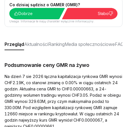
Co dzisiaj sądzisz o GAMER (GMR)?
Dobrze
Słabo
Uwaga: Informacje te mają charakter wyłącznie informacyjny.
Przegląd
Aktualności
Ranking
Media społecznościowe
FAQ
Podsumowanie ceny GMR na żywo
Na dzień 7 sie 2026 łączna kapitalizacja rynkowa GMR wynosi
CHF2.19K, co stanowi zmianę o 0.00% w ciągu ostatnich 24
godzin. Aktualna cena GMR to CHF0.00000663, a 24-
godzinny wolumen tradingu wynosi CHF3.05. Podaż w obiegu
GMR wynosi 329.63M, przy czym maksymalna podaż to
330.00M. Pod względem kapitalizacji rynkowej GMR zajmuje
12660 miejsce w rankingu kryptowalut. W ciągu ostatnich 24
godzin najwyższy kurs GMR wyniósł CHF0.0000067, a
najniższy CHF0.00000661.