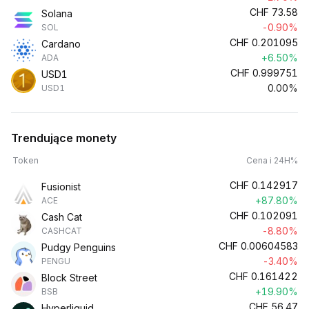
CHF
73.58
Solana
-0.90%
SOL
CHF
0.201095
Cardano
+6.50%
ADA
CHF
0.999751
USD1
0.00%
USD1
Trendujące monety
Token
Cena i 24H%
CHF
0.142917
Fusionist
+87.80%
ACE
CHF
0.102091
Cash Cat
-8.80%
CASHCAT
CHF
0.00604583
Pudgy Penguins
-3.40%
PENGU
CHF
0.161422
Block Street
+19.90%
BSB
CHF
56.47
Hyperliquid