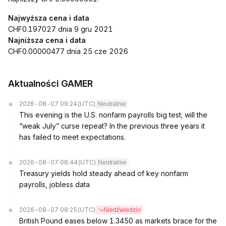
Najwyższa cena i data
CHF0.197027 dnia 9 gru 2021
Najniższa cena i data
CHF0.00000477 dnia 25 cze 2026
Aktualności GAMER
2026-08-07 09:24
(UTC)
Neutralnie
This evening is the U.S. nonfarm payrolls big test; will the
“weak July” curse repeat? In the previous three years it
has failed to meet expectations.
2026-08-07 08:44
(UTC)
Neutralnie
Treasury yields hold steady ahead of key nonfarm
payrolls, jobless data
2026-08-07 08:25
(UTC)
Niedźwiedzio
British Pound eases below 1.3450 as markets brace for the