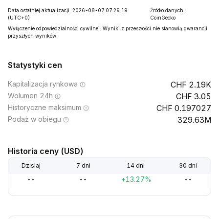
Data ostatniej aktualizacji: 2026-08-07 07:29:19
Źródło danych:
(UTC+0)
CoinGecko
Wyłączenie odpowiedzialności cywilnej: Wyniki z przeszłości nie stanowią gwarancji
przyszłych wyników.
Statystyki cen
Kapitalizacja rynkowa
2.19K
Wolumen 24h
3.05
Historyczne maksimum
0.197027
Podaż w obiegu
329.63M
Historia ceny (USD)
Dzisiaj
7 dni
14 dni
30 dni
--
--
+13.27%
--