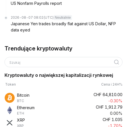
US Nonfarm Payrolls report
2026-08-07 08:02
(UTC)
Neutralnie
Japanese Yen trades broadly flat against US Dollar, NFP
data eyed
Trendujące kryptowaluty
Szukaj
Kryptowaluty o największej kapitalizacji rynkowej
Token
Cena i 24H%
CHF
64,810.00
Bitcoin
-0.30%
BTC
CHF
1,912.79
Ethereum
0.00%
ETH
CHF
1.035
XRP
-1.70%
XRP