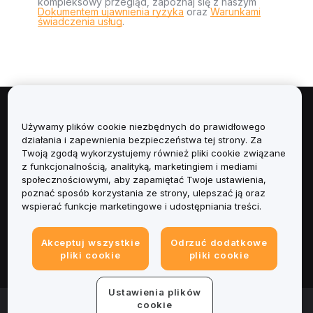
kompleksowy przegląd, zapoznaj się z naszym
Dokumentem ujawnienia ryzyka
oraz
Warunkami
świadczenia usług
.
Informacje
Używamy plików cookie niezbędnych do prawidłowego
działania i zapewnienia bezpieczeństwa tej strony. Za
Usługi
Twoją zgodą wykorzystujemy również pliki cookie związane
z funkcjonalnością, analityką, marketingiem i mediami
społecznościowymi, aby zapamiętać Twoje ustawienia,
Obsługa Klienta
poznać sposób korzystania ze strony, ulepszać ją oraz
wspierać funkcje marketingowe i udostępniania treści.
Produkty
Akceptuj wszystkie
Odrzuć dodatkowe
Informacje prawne
pliki cookie
pliki cookie
Ustawienia plików
© 2025-2026 Bybit.eu. Wszystkie prawa zastrzeżone.
cookie