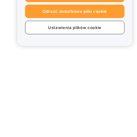
Odrzuć dodatkowe pliki cookie
Ustawienia plików cookie
Informacje prawne
Polityka dotycząca konfliktu
interesów
Podsumowanie polityki
powiernictwa i zarządzania
Informacje ESG
Biuletyny informacyjne
kryptoaktywów