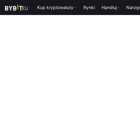
Kup kryptowaluty
Rynki
Handluj
Narzę