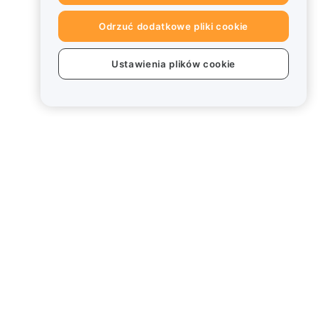
Odrzuć dodatkowe pliki cookie
Ustawienia plików cookie
Informacje prawne
Polityka dotycząca konfliktu
interesów
Podsumowanie polityki
powiernictwa i zarządzania
Informacje ESG
Biuletyny informacyjne
kryptoaktywów