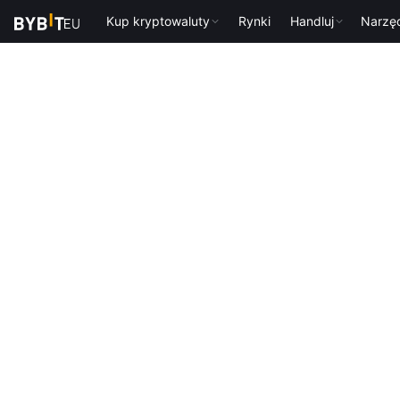
Kup kryptowaluty
Rynki
Handluj
Narzę