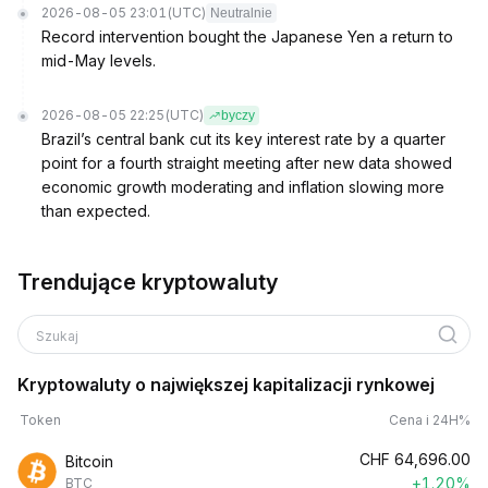
2026-08-05 23:01
(UTC)
Neutralnie
Record intervention bought the Japanese Yen a return to
mid-May levels.
2026-08-05 22:25
(UTC)
byczy
Brazil’s central bank cut its key interest rate by a quarter
point for a fourth straight meeting after new data showed
economic growth moderating and inflation slowing more
than expected.
Trendujące kryptowaluty
Szukaj
Kryptowaluty o największej kapitalizacji rynkowej
Token
Cena i 24H%
CHF
64,696.00
Bitcoin
+1.20%
BTC