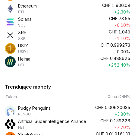
CHF
1,906.09
Ethereum
+2.30%
ETH
CHF
73.55
Solana
-0.10%
SOL
CHF
1.048
XRP
-1.10%
XRP
CHF
0.999273
USD1
0.00%
USD1
CHF
0.488625
Heima
+252.40%
HEI
Trendujące monety
Token
Cena i 24H%
CHF
0.00620035
Pudgy Penguins
+3.80%
PENGU
CHF
0.139226
Artificial Superintelligence Alliance
-7.70%
FET
CHF
0.01916133
StonkBroker