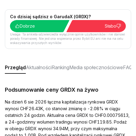
Co dzisiaj sądzisz o GarudaX (GRDX)?
Dobrze
Słabo
Uwaga: Ta ankieta odzwierciedla wyłącznie opinie użytkowników i nie stanowi
porady finansowej. Nie jest ona wspierana przez Bybit EU ani nie ma na celu
wskazywania przyszłych wyników.
Przegląd
Aktualności
Ranking
Media społecznościowe
FAQ
Podsumowanie ceny GRDX na żywo
Na dzień 6 sie 2026 łączna kapitalizacja rynkowa GRDX
wynosi CHF26.43K, co stanowi zmianę o -2.08% w ciągu
ostatnich 24 godzin. Aktualna cena GRDX to CHF0.00075613,
a 24-godzinny wolumen tradingu wynosi CHF119.85. Podaż
w obiegu GRDX wynosi 34.94M, przy czym maksymalna
podaż to 1.00B. Pod względem kapitalizacji rynkowej GRDX