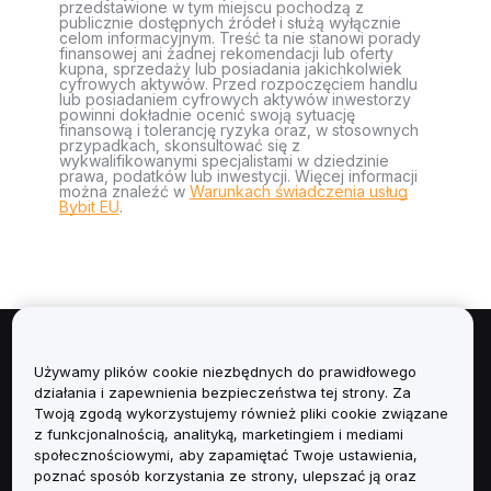
przedstawione w tym miejscu pochodzą z
publicznie dostępnych źródeł i służą wyłącznie
celom informacyjnym. Treść ta nie stanowi porady
finansowej ani żadnej rekomendacji lub oferty
kupna, sprzedaży lub posiadania jakichkolwiek
cyfrowych aktywów. Przed rozpoczęciem handlu
lub posiadaniem cyfrowych aktywów inwestorzy
powinni dokładnie ocenić swoją sytuację
finansową i tolerancję ryzyka oraz, w stosownych
przypadkach, skonsultować się z
wykwalifikowanymi specjalistami w dziedzinie
prawa, podatków lub inwestycji. Więcej informacji
można znaleźć w
Warunkach świadczenia usług
Bybit EU
.
Informacje
Używamy plików cookie niezbędnych do prawidłowego
działania i zapewnienia bezpieczeństwa tej strony. Za
Usługi
Twoją zgodą wykorzystujemy również pliki cookie związane
z funkcjonalnością, analityką, marketingiem i mediami
społecznościowymi, aby zapamiętać Twoje ustawienia,
Obsługa Klienta
poznać sposób korzystania ze strony, ulepszać ją oraz