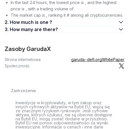
In the last 24 hours, the lowest price is , and the highest
price is , with a trading volume of .
The market cap is , ranking it # among all cryptocurrencies.
2. How much is one ?
3. How many are there?
Zasoby GarudaX
Strona internetowa
garuda-defi.org
WhitePaper
Społeczność
Zastrzeżenie
Inwestycje w kryptowaluty, w tym zakup oraz
innych cyfrowych aktywów na Bybit EU, wiążą się
ze znacznym ryzykiem rynkowym. Jeśli cyfrowe
aktywa, których szukasz, nie są obecnie dostępne
na Bybit EU, mogą zostać dodane w przyszłości.
Bybit EU nie ponosi odpowiedzialności za wyniki
inwestycyjne. Informacje o cenach i inne dane