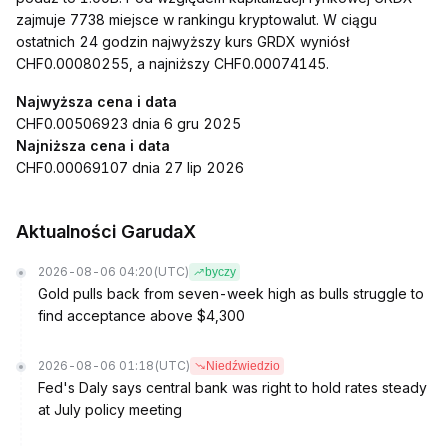
zajmuje 7738 miejsce w rankingu kryptowalut. W ciągu
ostatnich 24 godzin najwyższy kurs GRDX wyniósł
CHF0.00080255, a najniższy CHF0.00074145.
Najwyższa cena i data
CHF0.00506923 dnia 6 gru 2025
Najniższa cena i data
CHF0.00069107 dnia 27 lip 2026
Aktualności GarudaX
2026-08-06 04:20
(UTC)
byczy
Gold pulls back from seven-week high as bulls struggle to
find acceptance above $4,300
2026-08-06 01:18
(UTC)
Niedźwiedzio
Fed's Daly says central bank was right to hold rates steady
at July policy meeting