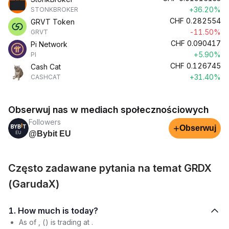
+36.20%
STONKBROKER
CHF
0.282554
GRVT Token
-11.50%
GRVT
CHF
0.090417
Pi Network
+5.90%
PI
CHF
0.126745
Cash Cat
+31.40%
CASHCAT
Obserwuj nas w mediach społecznościowych
Followers
+
Obserwuj
@Bybit EU
Często zadawane pytania na temat GRDX
(GarudaX)
1. How much is today?
As of , () is trading at .