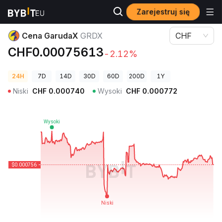
Zarejestruj się
Ceny kryptowalut
Cena GarudaX GRDX
Cena GarudaX
GRDX
CHF
CHF0.00075613
-2.12%
24H
7D
14D
30D
60D
200D
1Y
Niski
CHF
0.000740
Wysoki
CHF
0.000772