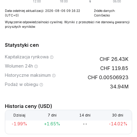
Data ostatniej aktualizacji: 2026-08-06 09:16:22
Źródło danych:
(UTC+0)
CoinGecko
Wyłączenie odpowiedzialności cywilnej: Wyniki z przeszłości nie stanowią gwarancji
przyszłych wyników.
Statystyki cen
Kapitalizacja rynkowa
26.43K
Wolumen 24h
119.85
Historyczne maksimum
0.00506923
Podaż w obiegu
34.94M
Historia ceny (USD)
Dzisiaj
7 dni
14 dni
30 dni
-1.99%
+1.65%
--
-14.02%