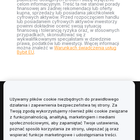
celom informacyjnym. Treść ta nie stanowi porady
finansowej ani żadnej rekomendacji lub oferty
kupna, sprzedaży lub posiadania jakichkolwiek
cyfrowych aktywów. Przed rozpoczęciem handlu
lub posiadaniem cyfrowych aktywów inwestorzy
powinni dokładnie ocenić swoją sytuację
finansową i tolerancję ryzyka oraz, w stosownych
przypadkach, skonsultować się z
wykwalifikowanymi specjalistami w dziedzinie
prawa, podatków lub inwestycji. Więcej informacji
można znaleźć w
Warunkach świadczenia usług
Bybit EU
.
Informacje
Używamy plików cookie niezbędnych do prawidłowego
działania i zapewnienia bezpieczeństwa tej strony. Za
Usługi
Twoją zgodą wykorzystujemy również pliki cookie związane
z funkcjonalnością, analityką, marketingiem i mediami
społecznościowymi, aby zapamiętać Twoje ustawienia,
Obsługa Klienta
poznać sposób korzystania ze strony, ulepszać ją oraz
wspierać funkcje marketingowe i udostępniania treści.