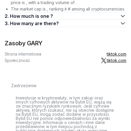
price is , with a trading volume of .
The market cap is , ranking it # among all cryptocurrencies.
2. How much is one ?
3. How many are there?
Zasoby GARY
Strona internetowa
tiktok.com
Społeczność
tiktok.com
Zastrzeżenie
Inwestycje w kryptowaluty, w tym zakup oraz
innych cyfrowych aktywów na Bybit EU, wiążą się
ze znacznym ryzykiem rynkowym. Jeśli cyfrowe
aktywa, których szukasz, nie są obecnie dostępne
na Bybit EU, mogą zostać dodane w przyszłości.
Bybit EU nie ponosi odpowiedzialności za wyniki
inwestycyjne. Informacje o cenach i inne dane
przedstawione w tym miejscu pochodzą z
publicznie dostępnych źródeł i służą wyłącznie