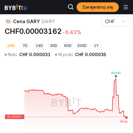
Zarejestruj się
Ceny kryptowalut
Cena GARY GARY
Cena GARY
GARY
CHF
CHF0.00003162
-6.43%
24H
7D
14D
30D
60D
200D
1Y
Niski
CHF
0.000031
Wysoki
CHF
0.000035