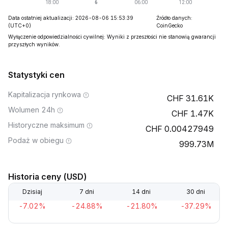
Data ostatniej aktualizacji: 2026-08-06 15:53:39
Źródło danych:
(UTC+0)
CoinGecko
Wyłączenie odpowiedzialności cywilnej: Wyniki z przeszłości nie stanowią gwarancji
przyszłych wyników.
Statystyki cen
Kapitalizacja rynkowa
31.61K
Wolumen 24h
1.47K
Historyczne maksimum
0.00427949
Podaż w obiegu
999.73M
Historia ceny (USD)
Dzisiaj
7 dni
14 dni
30 dni
-7.02%
-24.88%
-21.80%
-37.29%