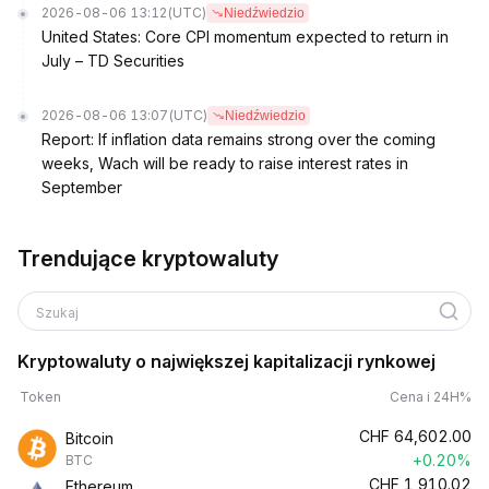
2026-08-06 13:12
(UTC)
Niedźwiedzio
United States: Core CPI momentum expected to return in
July – TD Securities
2026-08-06 13:07
(UTC)
Niedźwiedzio
Report: If inflation data remains strong over the coming
weeks, Wach will be ready to raise interest rates in
September
Trendujące kryptowaluty
Szukaj
Kryptowaluty o największej kapitalizacji rynkowej
Token
Cena i 24H%
CHF
64,602.00
Bitcoin
+0.20%
BTC
CHF
1,910.02
Ethereum