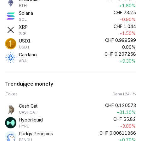
+1.80%
ETH
CHF
73.25
Solana
-0.90%
SOL
CHF
1.044
XRP
-1.50%
XRP
CHF
0.999599
USD1
0.00%
USD1
CHF
0.207258
Cardano
+9.30%
ADA
Trendujące monety
Token
Cena i 24H%
CHF
0.120573
Cash Cat
+31.10%
CASHCAT
CHF
55.82
Hyperliquid
-3.00%
HYPE
CHF
0.00611866
Pudgy Penguins
+0.70%
PENGU