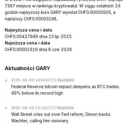
7397 miejsce w rankingu kryptowalut. W ciągu ostatnich 24
godzin najwyższy kurs GARY wyniósł CHF0.00003505, a
najniższy CHF0.00003198.
Najwyższa cena i data
CHF0.00427949 dnia 13 lip 2025
Najniższa cena i data
CHF0.00001616 dnia 6 cze 2026
Aktualności GARY
2026-08-06 14:04
(UTC)
Neutralnie
Federal Reserve bitcoin impact deepens as BTC trades
49% below its record high
2026-08-06 13:12
(UTC)
Neutralnie
Wall Street cries out over Fed reform, Dimon backs
Wachter, calling him visionary