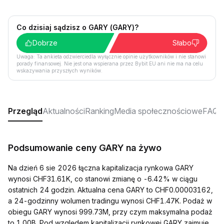
Co dzisiaj sądzisz o GARY (GARY)?
Dobrze
Słabo
Uwaga: Ta ankieta odzwierciedla wyłącznie opinie użytkowników i nie stanowi
porady finansowej. Nie jest ona wspierana przez Bybit EU ani nie ma na celu
wskazywania przyszłych wyników.
Przegląd
Aktualności
Ranking
Media społecznościowe
FAQ
Podsumowanie ceny GARY na żywo
Na dzień 6 sie 2026 łączna kapitalizacja rynkowa GARY
wynosi CHF31.61K, co stanowi zmianę o -6.42% w ciągu
ostatnich 24 godzin. Aktualna cena GARY to CHF0.00003162,
a 24-godzinny wolumen tradingu wynosi CHF1.47K. Podaż w
obiegu GARY wynosi 999.73M, przy czym maksymalna podaż
to 1.00B. Pod względem kapitalizacji rynkowej GARY zajmuje