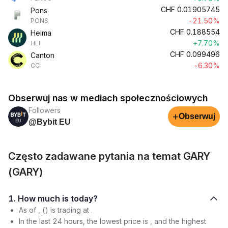
CHF
0.01905745
Pons
-21.50%
PONS
CHF
0.188554
Heima
+7.70%
HEI
CHF
0.099496
Canton
-6.30%
CC
Obserwuj nas w mediach społecznościowych
Followers
+
Obserwuj
@Bybit EU
Często zadawane pytania na temat GARY
(GARY)
1. How much is today?
As of , () is trading at .
In the last 24 hours, the lowest price is , and the highest