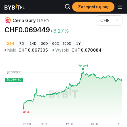
Zarejestruj się
Ceny kryptowalut
Cena Gary GARY
Cena Gary
GARY
CHF
CHF0.069449
+3.17%
24H
7D
14D
30D
60D
200D
1Y
Niski
CHF
0.067305
Wysoki
CHF
0.070084