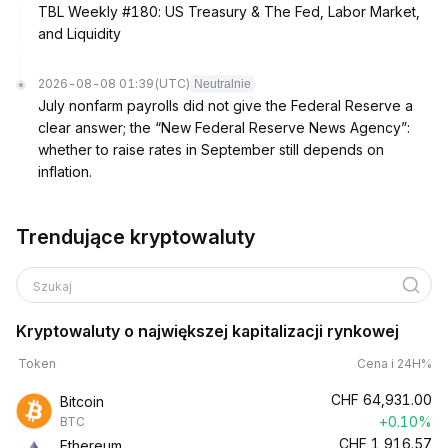
TBL Weekly #180: US Treasury & The Fed, Labor Market,
and Liquidity
2026-08-08 01:39
(UTC)
Neutralnie
July nonfarm payrolls did not give the Federal Reserve a
clear answer; the “New Federal Reserve News Agency”:
whether to raise rates in September still depends on
inflation.
Trendujące kryptowaluty
Szukaj
Kryptowaluty o największej kapitalizacji rynkowej
Token
Cena i 24H%
CHF
64,931.00
Bitcoin
+0.10%
BTC
CHF
1,916.57
Ethereum