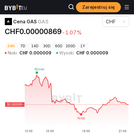
Zarejestruj się
Ceny kryptowalut
Cena GAS GAS
Cena GAS
GAS
CHF
CHF0.00000869
-1.07%
24H
7D
14D
30D
60D
200D
1Y
Niski
CHF
0.000009
Wysoki
CHF
0.000009