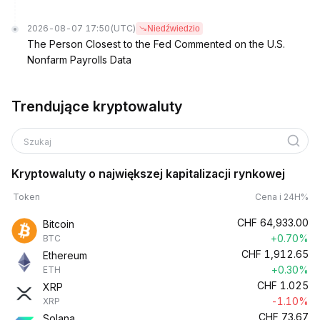
2026-08-07 17:50
(UTC)
Niedźwiedzio
The Person Closest to the Fed Commented on the U.S.
Nonfarm Payrolls Data
Trendujące kryptowaluty
Szukaj
Kryptowaluty o największej kapitalizacji rynkowej
Token
Cena i 24H%
CHF
64,933.00
Bitcoin
+0.70%
BTC
CHF
1,912.65
Ethereum
+0.30%
ETH
CHF
1.025
XRP
-1.10%
XRP
CHF
73.67
Solana