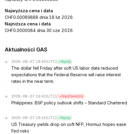
Najwyższa cena i data
CHF0.00089888 dnia 18 lut 2026
Najniższa cena i data
CHF0.0000084 dnia 30 cze 2026
Aktualności GAS
2026-08-07 19:45
(UTC)
byczy
The dollar fell Friday after soft US labor data reduced
expectations that the Federal Reserve will raise interest
rates in the near term.
2026-08-07 19:42
(UTC)
Niedźwiedzio
Philippines: BSP policy outlook shifts – Standard Chartered
2026-08-07 19:24
(UTC)
byczy
US Treasury yields drop on soft NFP, Hormuz hopes ease
Fed risks