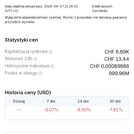
Data ostatniej aktualizacji: 2026-08-07 21:26:52
Źródło danych:
(UTC+0)
CoinGecko
Wyłączenie odpowiedzialności cywilnej: Wyniki z przeszłości nie stanowią gwarancji
przyszłych wyników.
Statystyki cen
Kapitalizacja rynkowa
8.69K
Wolumen 24h
13.44
Historyczne maksimum
0.00089888
Podaż w obiegu
999.96M
Historia ceny (USD)
Dzisiaj
7 dni
14 dni
30 dni
--
-0.07%
-6.50%
-7.81%