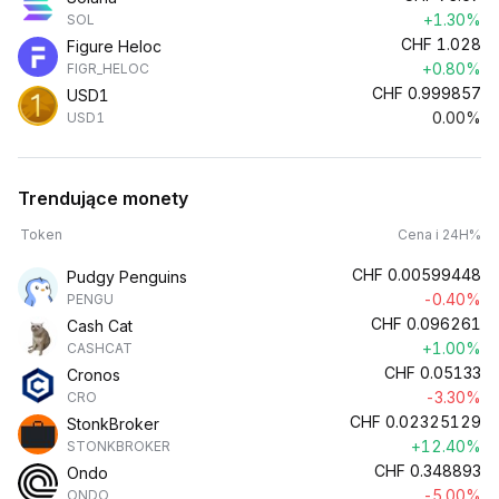
+1.30%
SOL
CHF
1.028
Figure Heloc
+0.80%
FIGR_HELOC
CHF
0.999857
USD1
0.00%
USD1
Trendujące monety
Token
Cena i 24H%
CHF
0.00599448
Pudgy Penguins
-0.40%
PENGU
CHF
0.096261
Cash Cat
+1.00%
CASHCAT
CHF
0.05133
Cronos
-3.30%
CRO
CHF
0.02325129
StonkBroker
+12.40%
STONKBROKER
CHF
0.348893
Ondo
-5.00%
ONDO