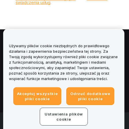
świadczenia usług
.
Informacje
Używamy plików cookie niezbędnych do prawidłowego
działania i zapewnienia bezpieczeństwa tej strony. Za
Usługi
Twoją zgodą wykorzystujemy również pliki cookie związane
z funkcjonalnością, analityką, marketingiem i mediami
społecznościowymi, aby zapamiętać Twoje ustawienia,
Obsługa Klienta
poznać sposób korzystania ze strony, ulepszać ją oraz
wspierać funkcje marketingowe i udostępniania treści.
Produkty
Akceptuj wszystkie
Odrzuć dodatkowe
Informacje prawne
pliki cookie
pliki cookie
Ustawienia plików
© 2025-2026 Bybit.eu. All rights reserved.
cookie
Warunki świadczenia usług
|
Polityka Prywatności
|
Dane