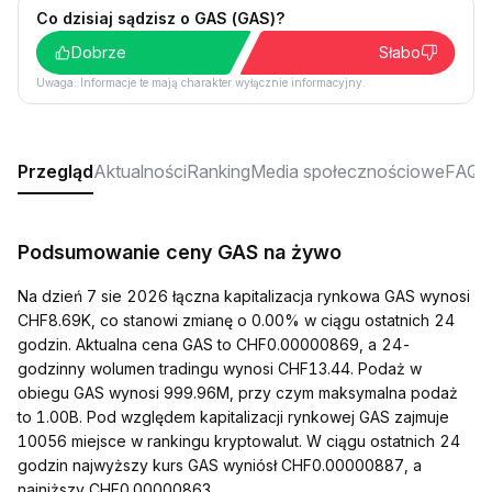
Co dzisiaj sądzisz o GAS (GAS)?
Dobrze
Słabo
Uwaga: Informacje te mają charakter wyłącznie informacyjny.
Przegląd
Aktualności
Ranking
Media społecznościowe
FAQ
Podsumowanie ceny GAS na żywo
Na dzień 7 sie 2026 łączna kapitalizacja rynkowa GAS wynosi
CHF8.69K, co stanowi zmianę o 0.00% w ciągu ostatnich 24
godzin. Aktualna cena GAS to CHF0.00000869, a 24-
godzinny wolumen tradingu wynosi CHF13.44. Podaż w
obiegu GAS wynosi 999.96M, przy czym maksymalna podaż
to 1.00B. Pod względem kapitalizacji rynkowej GAS zajmuje
10056 miejsce w rankingu kryptowalut. W ciągu ostatnich 24
godzin najwyższy kurs GAS wyniósł CHF0.00000887, a
najniższy CHF0.00000863.