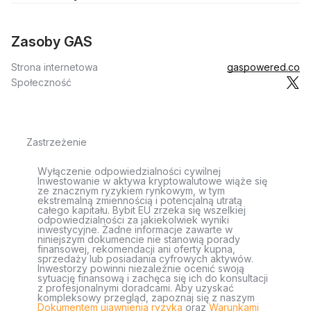
Zasoby GAS
Strona internetowa
gaspowered.co
Społeczność
Zastrzeżenie
Wyłączenie odpowiedzialności cywilnej
Inwestowanie w aktywa kryptowalutowe wiąże się
ze znacznym ryzykiem rynkowym, w tym
ekstremalną zmiennością i potencjalną utratą
całego kapitału. Bybit EU zrzeka się wszelkiej
odpowiedzialności za jakiekolwiek wyniki
inwestycyjne. Żadne informacje zawarte w
niniejszym dokumencie nie stanowią porady
finansowej, rekomendacji ani oferty kupna,
sprzedaży lub posiadania cyfrowych aktywów.
Inwestorzy powinni niezależnie ocenić swoją
sytuację finansową i zachęca się ich do konsultacji
z profesjonalnymi doradcami. Aby uzyskać
kompleksowy przegląd, zapoznaj się z naszym
Dokumentem ujawnienia ryzyka
oraz
Warunkami