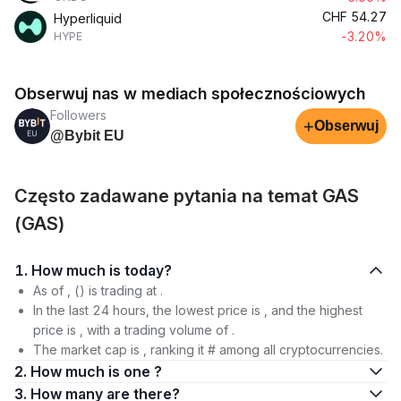
CHF
54.27
Hyperliquid
-3.20%
HYPE
Obserwuj nas w mediach społecznościowych
Followers
+
Obserwuj
@Bybit EU
Często zadawane pytania na temat GAS
(GAS)
1. How much is today?
As of , () is trading at .
In the last 24 hours, the lowest price is , and the highest
price is , with a trading volume of .
The market cap is , ranking it # among all cryptocurrencies.
2. How much is one ?
3. How many are there?