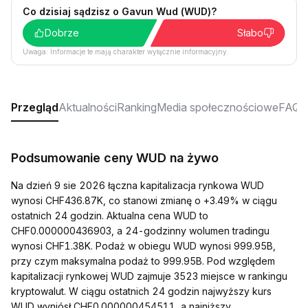
Co dzisiaj sądzisz o Gavun Wud (WUD)?
Dobrze
Słabo
Uwaga: Informacje te mają charakter wyłącznie informacyjny.
Przegląd
Aktualności
Ranking
Media społecznościowe
FAQ
Podsumowanie ceny WUD na żywo
Na dzień 9 sie 2026 łączna kapitalizacja rynkowa WUD
wynosi CHF436.87K, co stanowi zmianę o +3.49% w ciągu
ostatnich 24 godzin. Aktualna cena WUD to
CHF0.000000436903, a 24-godzinny wolumen tradingu
wynosi CHF1.38K. Podaż w obiegu WUD wynosi 999.95B,
przy czym maksymalna podaż to 999.95B. Pod względem
kapitalizacji rynkowej WUD zajmuje 3523 miejsce w rankingu
kryptowalut. W ciągu ostatnich 24 godzin najwyższy kurs
WUD wyniósł CHF0.000000454511, a najniższy