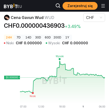
Zarejestruj się
Ceny kryptowalut
Cena Gavun Wud WUD
Cena Gavun Wud
WUD
CHF
CHF0.000000436903
+3.49%
24H
7D
14D
30D
60D
200D
1Y
Niski
CHF
0.000000
Wysoki
CHF
0.000000