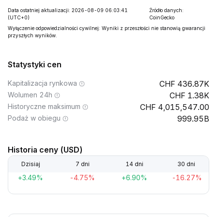
Data ostatniej aktualizacji: 2026-08-09 06:03:41
Źródło danych:
(UTC+0)
CoinGecko
Wyłączenie odpowiedzialności cywilnej: Wyniki z przeszłości nie stanowią gwarancji
przyszłych wyników.
Statystyki cen
Kapitalizacja rynkowa
436.87K
Wolumen 24h
1.38K
Historyczne maksimum
4,015,547.00
Podaż w obiegu
999.95B
Historia ceny (USD)
Dzisiaj
7 dni
14 dni
30 dni
+3.49%
-4.75%
+6.90%
-16.27%