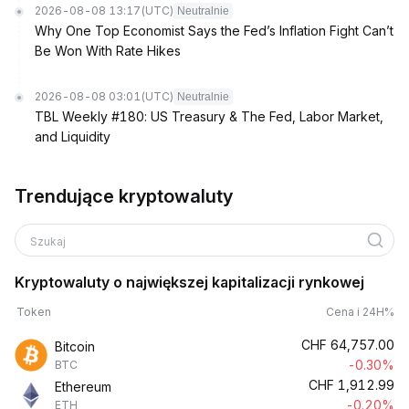
2026-08-08 13:17
(UTC)
Neutralnie
Why One Top Economist Says the Fed’s Inflation Fight Can’t
Be Won With Rate Hikes
2026-08-08 03:01
(UTC)
Neutralnie
TBL Weekly #180: US Treasury & The Fed, Labor Market,
and Liquidity
Trendujące kryptowaluty
Szukaj
Kryptowaluty o największej kapitalizacji rynkowej
Token
Cena i 24H%
CHF
64,757.00
Bitcoin
-0.30%
BTC
CHF
1,912.99
Ethereum
-0.20%
ETH