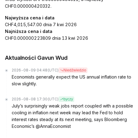
CHF0.000000420332.
Najwyższa cena i data
CHF4,015,547.00 dnia 7 kwi 2026
Najniższa cena i data
CHF0.000000223809 dnia 13 kwi 2026
Aktualności Gavun Wud
2026-08-09 04:48
(UTC)
Niedźwiedzio
Economists generally expect the US annual inflation rate to
slow slightly.
2026-08-08 17:30
(UTC)
byczy
July’s surprisingly weak jobs report coupled with a possible
cooling in inflation next week may lead the Fed to hold
interest rates steady at its next meeting, says Bloomberg
Economic’s @AnnaEconomist