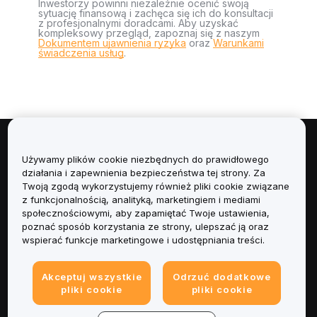
Inwestorzy powinni niezależnie ocenić swoją
sytuację finansową i zachęca się ich do konsultacji
z profesjonalnymi doradcami. Aby uzyskać
kompleksowy przegląd, zapoznaj się z naszym
Dokumentem ujawnienia ryzyka
oraz
Warunkami
świadczenia usług
.
Informacje
Używamy plików cookie niezbędnych do prawidłowego
działania i zapewnienia bezpieczeństwa tej strony. Za
Usługi
Twoją zgodą wykorzystujemy również pliki cookie związane
z funkcjonalnością, analityką, marketingiem i mediami
społecznościowymi, aby zapamiętać Twoje ustawienia,
Obsługa Klienta
poznać sposób korzystania ze strony, ulepszać ją oraz
wspierać funkcje marketingowe i udostępniania treści.
Produkty
Akceptuj wszystkie
Odrzuć dodatkowe
Informacje prawne
pliki cookie
pliki cookie