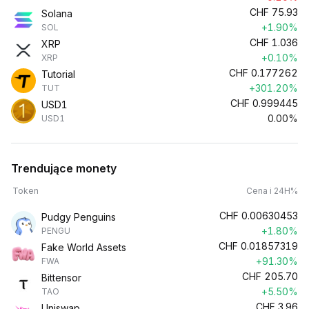
CHF
75.93
Solana
+1.90%
SOL
CHF
1.036
XRP
+0.10%
XRP
CHF
0.177262
Tutorial
+301.20%
TUT
CHF
0.999445
USD1
0.00%
USD1
Trendujące monety
Token
Cena i 24H%
CHF
0.00630453
Pudgy Penguins
+1.80%
PENGU
CHF
0.01857319
Fake World Assets
+91.30%
FWA
CHF
205.70
Bittensor
+5.50%
TAO
CHF
3.96
Uniswap