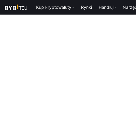
Kup kryptowaluty
Rynki
Handluj
Narzę