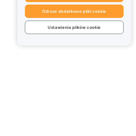
Odrzuć dodatkowe pliki cookie
Ustawienia plików cookie
Informacje prawne
Polityka dotycząca konfliktu
interesów
Podsumowanie polityki
powiernictwa i zarządzania
Informacje ESG
Biuletyny informacyjne
kryptoaktywów