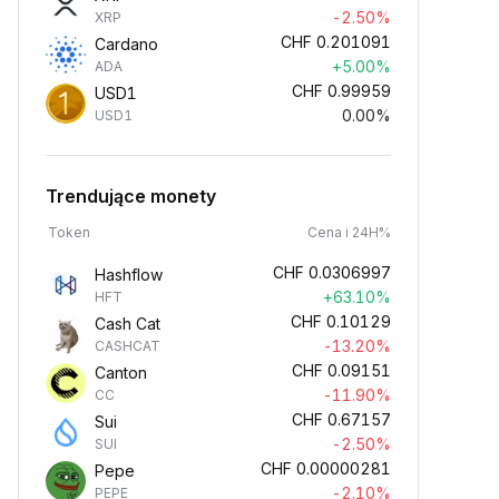
-2.50%
XRP
CHF
0.201091
Cardano
+5.00%
ADA
CHF
0.99959
USD1
0.00%
USD1
Trendujące monety
Token
Cena i 24H%
CHF
0.0306997
Hashflow
+63.10%
HFT
CHF
0.10129
Cash Cat
-13.20%
CASHCAT
CHF
0.09151
Canton
-11.90%
CC
CHF
0.67157
Sui
-2.50%
SUI
CHF
0.00000281
Pepe
-2.10%
PEPE