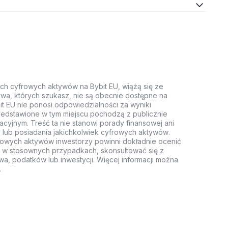
ych cyfrowych aktywów na Bybit EU, wiążą się ze
wa, których szukasz, nie są obecnie dostępne na
it EU nie ponosi odpowiedzialności za wyniki
rzedstawione w tym miejscu pochodzą z publicznie
acyjnym. Treść ta nie stanowi porady finansowej ani
 lub posiadania jakichkolwiek cyfrowych aktywów.
rowych aktywów inwestorzy powinni dokładnie ocenić
z, w stosownych przypadkach, skonsultować się z
wa, podatków lub inwestycji. Więcej informacji można
.