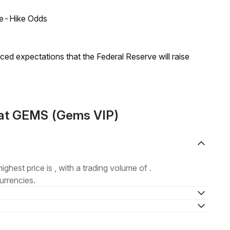
ate-Hike Odds
duced expectations that the Federal Reserve will raise
mat GEMS (Gems VIP)
highest price is , with a trading volume of .
urrencies.