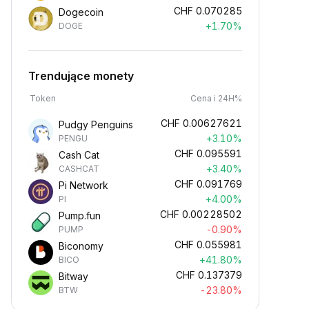
CHF
0.070285
Dogecoin
+1.70%
DOGE
Trendujące monety
Token
Cena i 24H%
CHF
0.00627621
Pudgy Penguins
+3.10%
PENGU
CHF
0.095591
Cash Cat
+3.40%
CASHCAT
CHF
0.091769
Pi Network
+4.00%
PI
CHF
0.00228502
Pump.fun
-0.90%
PUMP
CHF
0.055981
Biconomy
+41.80%
BICO
CHF
0.137379
Bitway
-23.80%
BTW