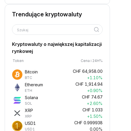
Trendujące kryptowaluty
Szukaj
Kryptowaluty o największej kapitalizacji
rynkowej
Token
Cena i 24H%
CHF
64,958.00
Bitcoin
+1.10%
BTC
CHF
1,914.94
Ethereum
+0.90%
ETH
CHF
74.67
Solana
+2.60%
SOL
CHF
1.033
XRP
+1.50%
XRP
CHF
0.999938
USD1
0.00%
USD1