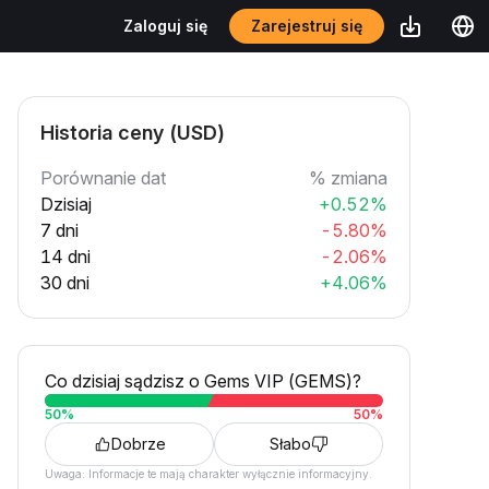
Zarejestruj się
Zaloguj się
Historia ceny (USD)
Porównanie dat
% zmiana
Dzisiaj
+0.52%
7 dni
-5.80%
14 dni
-2.06%
30 dni
+4.06%
Co dzisiaj sądzisz o Gems VIP (GEMS)?
50
%
50
%
Dobrze
Słabo
Uwaga: Informacje te mają charakter wyłącznie informacyjny.