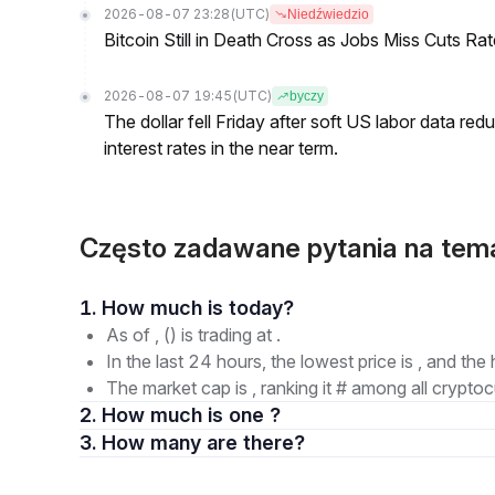
2026-08-07 23:28
(UTC)
Niedźwiedzio
Bitcoin Still in Death Cross as Jobs Miss Cuts R
2026-08-07 19:45
(UTC)
byczy
The dollar fell Friday after soft US labor data re
interest rates in the near term.
Często zadawane pytania na te
1. How much is today?
As of , () is trading at .
In the last 24 hours, the lowest price is , and the 
The market cap is , ranking it # among all cryptoc
2. How much is one ?
3. How many are there?