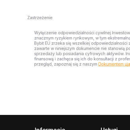
Zastrzeżenie
Wyłączenie odpowiedzialności cywilnej Inwestow
znacznym ryzykiem rynkowym, w tym ekstremalną z
Bybit EU zrzeka się wszelkiej odpowiedzialności 
zawarte w niniejszym dokumencie nie stanowią po
sprzedaży lub posiadania cyfrowych aktywów. Inw
finansową i zachęca się ich do konsultacji z pr
przegląd, zapoznaj się z naszym
Dokumentem uja