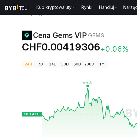
Kup kryptowaluty
Rynki
Handluj
Narzęd
Ceny kryptowalut
Cena Gems VIP GEMS
Cena Gems VIP
GEMS
CHF0.00419306
+0.06%
24H
7D
14D
30D
60D
200D
1Y