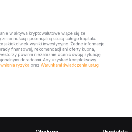
anie w aktywa kryptowalutowe wiąże się ze
miennością i potencjalną utratą całego kapitału.
za jakiekolwiek wyniki inwestycyjne. Żadne informacje
rady finansowej, rekomendacji ani oferty kupna,
estorzy powinni niezależnie ocenić swoją sytuację
ofesjonalnymi doradcami. Aby uzyskać kompleksowy
wnienia ryzyka
oraz
Warunkami świadczenia usług
.