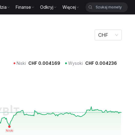
zia
Finanse
Odkryj
Więcej
CHF
Niski
CHF
0.004169
Wysoki
CHF
0.004236