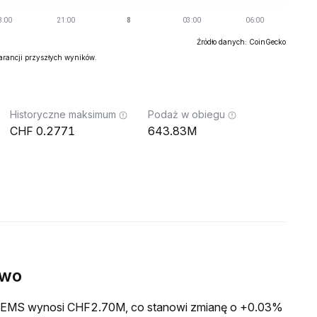
Źródło danych: CoinGecko
warancji przyszłych wyników.
Historyczne maksimum
Podaż w obiegu
0.2771
643.83M
ywo
a GEMS wynosi CHF2.70M, co stanowi zmianę o +0.03%