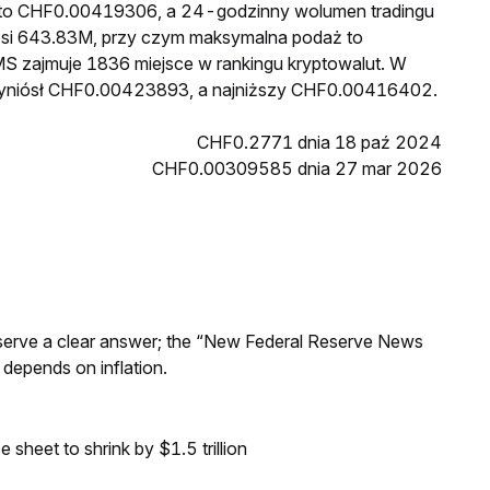
S to CHF0.00419306, a 24-godzinny wolumen tradingu
i 643.83M, przy czym maksymalna podaż to
S zajmuje 1836 miejsce w rankingu kryptowalut. W
wyniósł CHF0.00423893, a najniższy CHF0.00416402.
CHF0.2771 dnia 18 paź 2024
CHF0.00309585 dnia 27 mar 2026
Reserve a clear answer; the “New Federal Reserve News
 depends on inflation.
sheet to shrink by $1.5 trillion