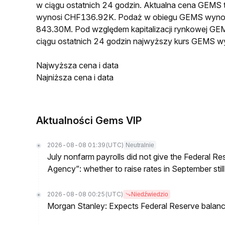
w ciągu ostatnich 24 godzin. Aktualna cena GEM
wynosi CHF136.92K. Podaż w obiegu GEMS wynos
843.30M. Pod względem kapitalizacji rynkowej GEM
ciągu ostatnich 24 godzin najwyższy kurs GEMS 
Najwyższa cena i data
Najniższa cena i data
Aktualności Gems VIP
2026-08-08 01:39
(UTC)
Neutralnie
July nonfarm payrolls did not give the Federal 
Agency”: whether to raise rates in September still
2026-08-08 00:25
(UTC)
Niedźwiedzio
Morgan Stanley: Expects Federal Reserve balance 