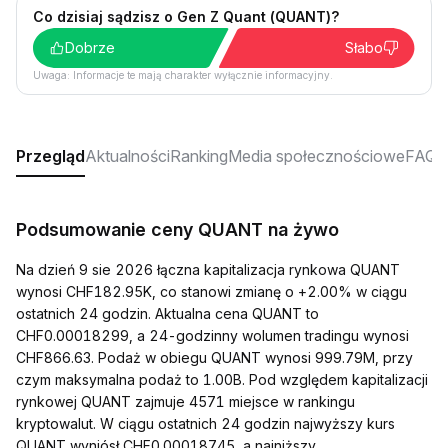
Co dzisiaj sądzisz o Gen Z Quant (QUANT)?
Dobrze
Słabo
Uwaga: Informacje te mają charakter wyłącznie informacyjny.
Przegląd
Aktualności
Ranking
Media społecznościowe
FAQ
Podsumowanie ceny QUANT na żywo
Na dzień 9 sie 2026 łączna kapitalizacja rynkowa QUANT
wynosi CHF182.95K, co stanowi zmianę o +2.00% w ciągu
ostatnich 24 godzin. Aktualna cena QUANT to
CHF0.00018299, a 24-godzinny wolumen tradingu wynosi
CHF866.63. Podaż w obiegu QUANT wynosi 999.79M, przy
czym maksymalna podaż to 1.00B. Pod względem kapitalizacji
rynkowej QUANT zajmuje 4571 miejsce w rankingu
kryptowalut. W ciągu ostatnich 24 godzin najwyższy kurs
QUANT wyniósł CHF0.00018745, a najniższy