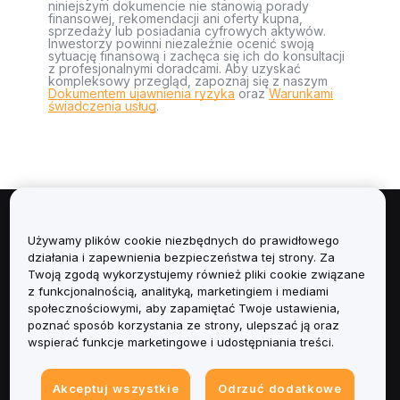
niniejszym dokumencie nie stanowią porady
finansowej, rekomendacji ani oferty kupna,
sprzedaży lub posiadania cyfrowych aktywów.
Inwestorzy powinni niezależnie ocenić swoją
sytuację finansową i zachęca się ich do konsultacji
z profesjonalnymi doradcami. Aby uzyskać
kompleksowy przegląd, zapoznaj się z naszym
Dokumentem ujawnienia ryzyka
oraz
Warunkami
świadczenia usług
.
Informacje
Używamy plików cookie niezbędnych do prawidłowego
działania i zapewnienia bezpieczeństwa tej strony. Za
Usługi
Twoją zgodą wykorzystujemy również pliki cookie związane
z funkcjonalnością, analityką, marketingiem i mediami
społecznościowymi, aby zapamiętać Twoje ustawienia,
Obsługa Klienta
poznać sposób korzystania ze strony, ulepszać ją oraz
wspierać funkcje marketingowe i udostępniania treści.
Produkty
Akceptuj wszystkie
Odrzuć dodatkowe