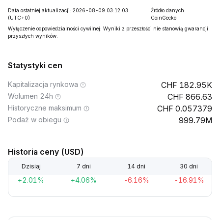
Data ostatniej aktualizacji: 2026-08-09 03:12:03
Źródło danych:
(UTC+0)
CoinGecko
Wyłączenie odpowiedzialności cywilnej: Wyniki z przeszłości nie stanowią gwarancji
przyszłych wyników.
Statystyki cen
Kapitalizacja rynkowa
182.95K
Wolumen 24h
866.63
Historyczne maksimum
0.057379
Podaż w obiegu
999.79M
Historia ceny (USD)
Dzisiaj
7 dni
14 dni
30 dni
+2.01%
+4.06%
-6.16%
-16.91%