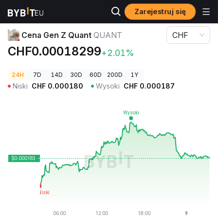
Zarejestruj się
Ceny kryptowalut
Cena Gen Z Quant QUANT
Cena Gen Z Quant
QUANT
CHF
CHF0.00018299
+2.01%
24H
7D
14D
30D
60D
200D
1Y
Niski
CHF
0.000180
Wysoki
CHF
0.000187