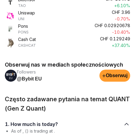
+6.10%
TAO
CHF
3.96
Uniswap
-0.70%
UNI
CHF
0.02920678
Pons
-10.40%
PONS
CHF
0.129249
Cash Cat
+37.40%
CASHCAT
Obserwuj nas w mediach społecznościowych
Followers
+
Obserwuj
@Bybit EU
Często zadawane pytania na temat QUANT
(Gen Z Quant)
1. How much is today?
As of , () is trading at .