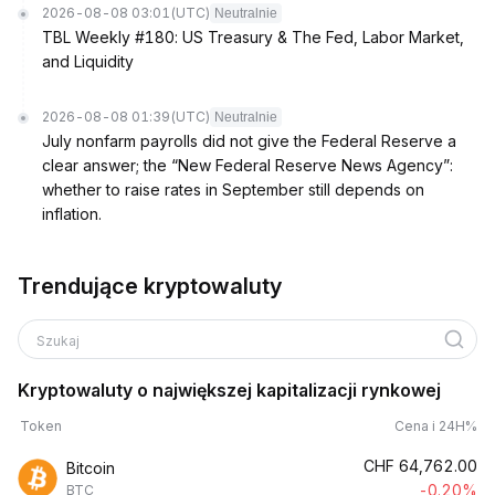
2026-08-08 03:01
(UTC)
Neutralnie
TBL Weekly #180: US Treasury & The Fed, Labor Market,
and Liquidity
2026-08-08 01:39
(UTC)
Neutralnie
July nonfarm payrolls did not give the Federal Reserve a
clear answer; the “New Federal Reserve News Agency”:
whether to raise rates in September still depends on
inflation.
Trendujące kryptowaluty
Szukaj
Kryptowaluty o największej kapitalizacji rynkowej
Token
Cena i 24H%
CHF
64,762.00
Bitcoin
-0.20%
BTC