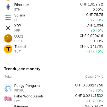
CHF
1,912.22
Ethereum
0.00%
ETH
CHF
75.75
Solana
+2.60%
SOL
CHF
1.034
XRP
+0.40%
XRP
CHF
0.999416
USD1
0.00%
USD1
CHF
0.141765
Tutorial
+244.40%
TUT
Trendujące monety
Token
Cena i 24H%
CHF
0.00624256
Pudgy Penguins
+2.70%
PENGU
CHF
0.02141532
Fake World Assets
+107.90%
FWA
CHF
204.72
Bittensor