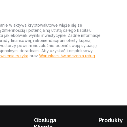
anie w aktywa kryptowalutowe wiąże się ze
miennością i potencjalną utratą całego kapitału.
za jakiekolwiek wyniki inwestycyjne. Żadne informacje
rady finansowej, rekomendacji ani oferty kupna,
estorzy powinni niezależnie ocenić swoją sytuację
ofesjonalnymi doradcami. Aby uzyskać kompleksowy
wnienia ryzyka
oraz
Warunkami świadczenia usług
.
Obsługa
Produkty