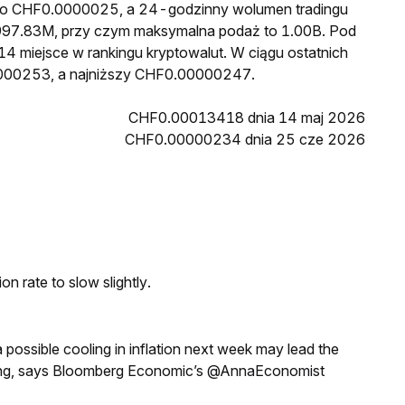
Z to CHF0.0000025, a 24-godzinny wolumen tradingu
97.83M, przy czym maksymalna podaż to 1.00B. Pod
4 miejsce w rankingu kryptowalut. W ciągu ostatnich
000253, a najniższy CHF0.00000247.
CHF0.00013418 dnia 14 maj 2026
CHF0.00000234 dnia 25 cze 2026
n rate to slow slightly.
a possible cooling in inflation next week may lead the
eeting, says Bloomberg Economic’s @AnnaEconomist