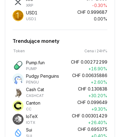
-0.30%
XRP
CHF
0.999687
USD1
0.00%
USD1
Trendujące monety
Token
Cena i 24H%
CHF
0.00272299
Pump.fun
+16.90%
PUMP
CHF
0.00635886
Pudgy Penguins
+2.60%
PENGU
CHF
0.130838
Cash Cat
+30.20%
CASHCAT
CHF
0.099649
Canton
+9.30%
CC
CHF
0.00301429
IoTeX
+26.40%
IOTX
CHF
0.695375
Sui
+0.40%
SUI