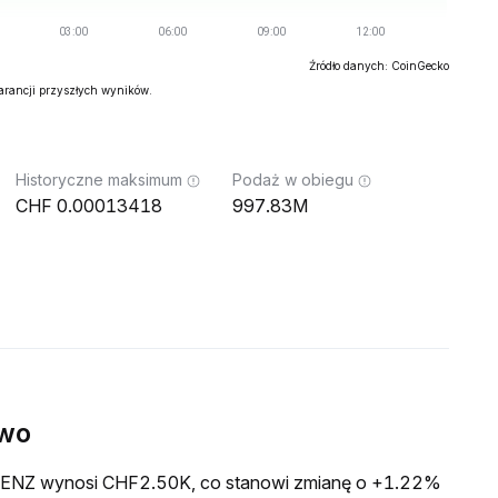
Źródło danych: CoinGecko
warancji przyszłych wyników.
Historyczne maksimum
Podaż w obiegu
0.00013418
997.83M
ywo
a GENZ wynosi CHF2.50K, co stanowi zmianę o +1.22%