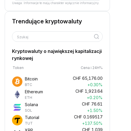
Uwaga: Informacje te mają charakter wyłącznie informacyjny.
Trendujące kryptowaluty
Szukaj
Kryptowaluty o największej kapitalizacji
rynkowej
Token
Cena i 24H%
CHF
65,176.00
Bitcoin
+0.30%
BTC
CHF
1,923.64
Ethereum
+0.20%
ETH
CHF
76.61
Solana
+1.50%
SOL
CHF
0.169517
Tutorial
+137.50%
TUT
CHF
1.039
XRP