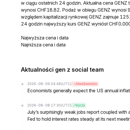
w ciągu ostatnich 24 godzin. Aktualna cena GEN
wynosi CHF18.82. Podaż w obiegu GENZ wynosi 9
względem kapitalizacji rynkowej GENZ zajmuje 1251
24 godzin najwyższy kurs GENZ wyniósł CHF0.00
Najwyższa cena i data
Najniższa cena i data
Aktualności gen z social team
2026-08-09 04:48
(UTC)
Niedźwiedzio
Economists generally expect the US annual inflatio
2026-08-08 17:30
(UTC)
byczy
July’s surprisingly weak jobs report coupled with 
Fed to hold interest rates steady at its next m