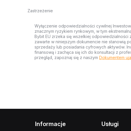
Zastrzeżenie
Wyłączenie odpowiedzialności cywilnej Inwestow
znacznym ryzykiem rynkowym, w tym ekstremalną z
Bybit EU zrzeka się wszelkiej odpowiedzialności 
zawarte w niniejszym dokumencie nie stanowią po
sprzedaży lub posiadania cyfrowych aktywów. Inw
finansową i zachęca się ich do konsultacji z pr
przegląd, zapoznaj się z naszym
Dokumentem uja
Informacje
Usługi