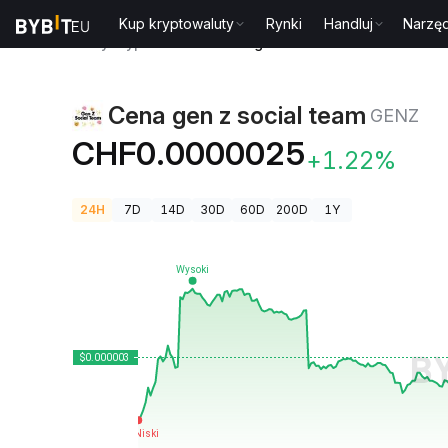
Kup kryptowaluty
Rynki
Handluj
Narzęd
Ceny kryptowalut
Cena gen z social team GENZ
Cena gen z social team
GENZ
CHF0.0000025
+1.22%
24H
7D
14D
30D
60D
200D
1Y