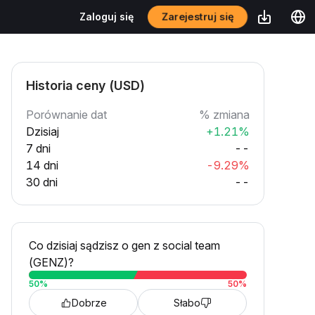
Zarejestruj się
Zaloguj się
Historia ceny (USD)
Porównanie dat
% zmiana
Dzisiaj
+1.21%
7 dni
--
14 dni
-9.29%
30 dni
--
Co dzisiaj sądzisz o gen z social team
(GENZ)?
50
%
50
%
Dobrze
Słabo