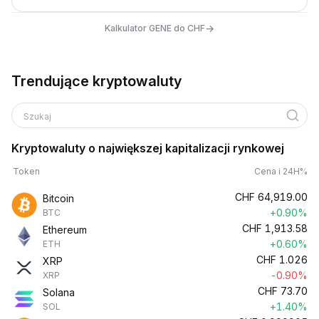
→
Kalkulator GENE do CHF
Trendujące kryptowaluty
Szukaj
Kryptowaluty o największej kapitalizacji rynkowej
Token
Cena i 24H%
CHF
64,919.00
Bitcoin
+0.90%
BTC
CHF
1,913.58
Ethereum
+0.60%
ETH
CHF
1.026
XRP
-0.90%
XRP
CHF
73.70
Solana
+1.40%
SOL