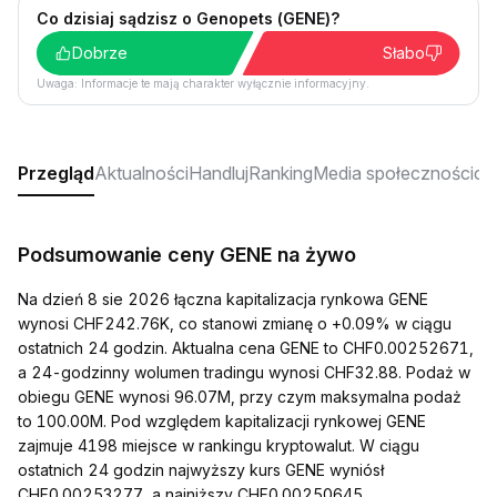
Co dzisiaj sądzisz o Genopets (GENE)?
Dobrze
Słabo
Uwaga: Informacje te mają charakter wyłącznie informacyjny.
Przegląd
Aktualności
Handluj
Ranking
Media społecznościo
Podsumowanie ceny GENE na żywo
Na dzień 8 sie 2026 łączna kapitalizacja rynkowa GENE
wynosi CHF242.76K, co stanowi zmianę o +0.09% w ciągu
ostatnich 24 godzin. Aktualna cena GENE to CHF0.00252671,
a 24-godzinny wolumen tradingu wynosi CHF32.88. Podaż w
obiegu GENE wynosi 96.07M, przy czym maksymalna podaż
to 100.00M. Pod względem kapitalizacji rynkowej GENE
zajmuje 4198 miejsce w rankingu kryptowalut. W ciągu
ostatnich 24 godzin najwyższy kurs GENE wyniósł
CHF0.00253277, a najniższy CHF0.00250645.