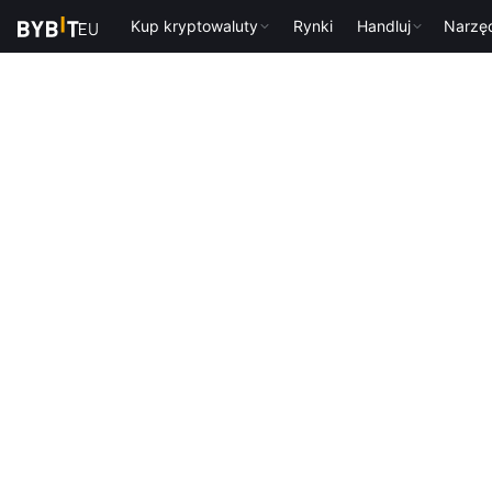
Kup kryptowaluty
Rynki
Handluj
Narzę