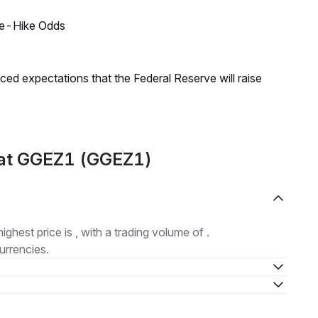
ate-Hike Odds
duced expectations that the Federal Reserve will raise
mat GGEZ1 (GGEZ1)
highest price is , with a trading volume of .
urrencies.