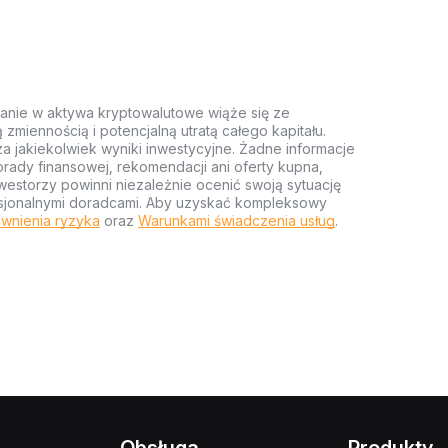
anie w aktywa kryptowalutowe wiąże się ze
miennością i potencjalną utratą całego kapitału.
za jakiekolwiek wyniki inwestycyjne. Żadne informacje
rady finansowej, rekomendacji ani oferty kupna,
estorzy powinni niezależnie ocenić swoją sytuację
ofesjonalnymi doradcami. Aby uzyskać kompleksowy
wnienia ryzyka
oraz
Warunkami świadczenia usług
.