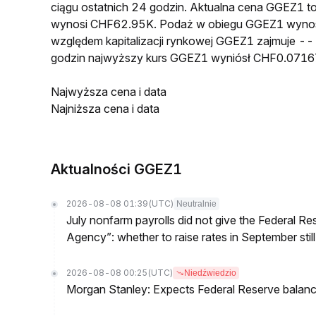
ciągu ostatnich 24 godzin. Aktualna cena GGEZ1 
wynosi CHF62.95K. Podaż w obiegu GGEZ1 wynosi
względem kapitalizacji rynkowej GGEZ1 zajmuje -- 
godzin najwyższy kurs GGEZ1 wyniósł CHF0.0716
Najwyższa cena i data
Najniższa cena i data
Aktualności GGEZ1
2026-08-08 01:39
(UTC)
Neutralnie
July nonfarm payrolls did not give the Federal 
Agency”: whether to raise rates in September still
2026-08-08 00:25
(UTC)
Niedźwiedzio
Morgan Stanley: Expects Federal Reserve balance 