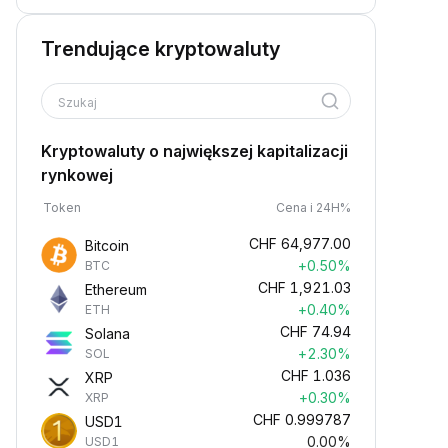
Trendujące kryptowaluty
Szukaj
Kryptowaluty o największej kapitalizacji
rynkowej
Token
Cena i 24H%
CHF
64,977.00
Bitcoin
+0.50%
BTC
CHF
1,921.03
Ethereum
+0.40%
ETH
CHF
74.94
Solana
+2.30%
SOL
CHF
1.036
XRP
+0.30%
XRP
CHF
0.999787
USD1
0.00%
USD1