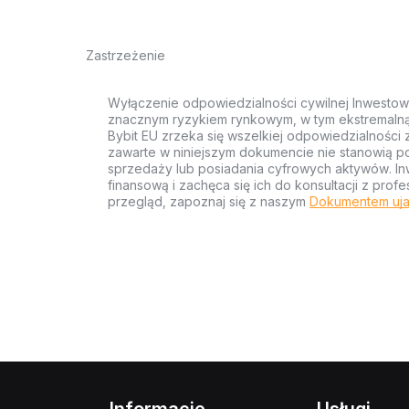
Zastrzeżenie
Wyłączenie odpowiedzialności cywilnej Inwestow
znacznym ryzykiem rynkowym, w tym ekstremalną z
Bybit EU zrzeka się wszelkiej odpowiedzialności 
zawarte w niniejszym dokumencie nie stanowią po
sprzedaży lub posiadania cyfrowych aktywów. Inw
finansową i zachęca się ich do konsultacji z pr
przegląd, zapoznaj się z naszym
Dokumentem uja