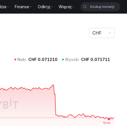
zia
Finanse
Odkryj
Więcej
CHF
Niski
CHF
0.071210
Wysoki
CHF
0.071711