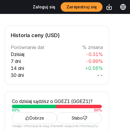
Zarejestruj się
Zaloguj się
Historia ceny (USD)
Porównanie dat
% zmiana
Dzisiaj
-0.31%
7 dni
-0.99%
14 dni
+0.56%
30 dni
--
Co dzisiaj sądzisz o GGEZ1 (GGEZ1)?
50
%
50
%
Dobrze
Słabo
Uwaga: Informacje te mają charakter wyłącznie informacyjny.