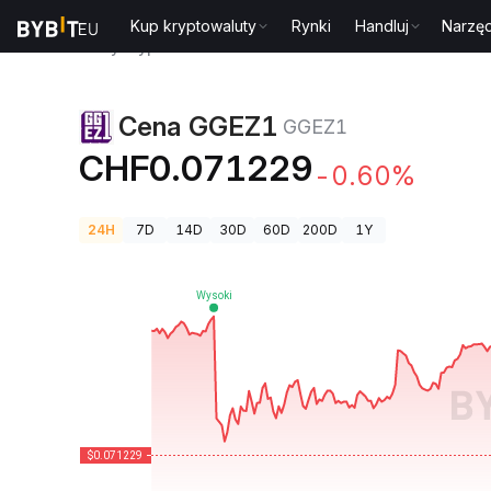
Kup kryptowaluty
Rynki
Handluj
Narzęd
Ceny kryptowalut
Cena GGEZ1 GGEZ1
Cena GGEZ1
GGEZ1
CHF0.071229
-0.60%
24H
7D
14D
30D
60D
200D
1Y