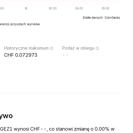
Źródło danych: CoinGecko
warancji przyszłych wyników.
Historyczne maksimum
Podaż w obiegu
0.072973
--
żywo
a GGEZ1 wynosi CHF--, co stanowi zmianę o 0.00% w