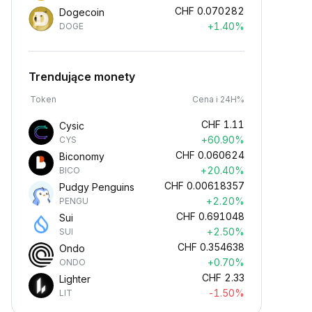
CHF
0.070282
Dogecoin
+1.40%
DOGE
Trendujące monety
Token
Cena i 24H%
CHF
1.11
Cysic
+60.90%
CYS
CHF
0.060624
Biconomy
+20.40%
BICO
CHF
0.00618357
Pudgy Penguins
+2.20%
PENGU
CHF
0.691048
Sui
+2.50%
SUI
CHF
0.354638
Ondo
+0.70%
ONDO
CHF
2.33
Lighter
-1.50%
LIT