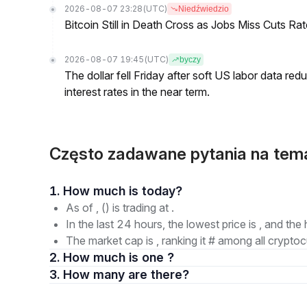
2026-08-07 23:28
(UTC)
Niedźwiedzio
Bitcoin Still in Death Cross as Jobs Miss Cuts R
2026-08-07 19:45
(UTC)
byczy
The dollar fell Friday after soft US labor data re
interest rates in the near term.
Często zadawane pytania na te
1. How much is today?
As of , () is trading at .
In the last 24 hours, the lowest price is , and the 
The market cap is , ranking it # among all cryptoc
2. How much is one ?
3. How many are there?