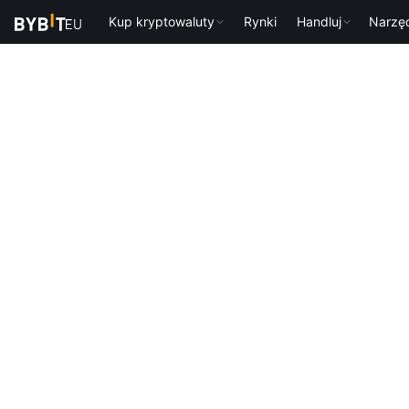
Kup kryptowaluty
Rynki
Handluj
Narzę