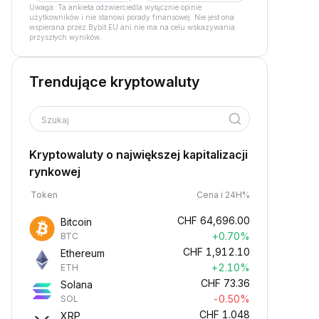
Uwaga: Ta ankieta odzwierciedla wyłącznie opinie
użytkowników i nie stanowi porady finansowej. Nie jest ona
wspierana przez Bybit EU ani nie ma na celu wskazywania
przyszłych wyników.
Trendujące kryptowaluty
Szukaj
Kryptowaluty o największej kapitalizacji
rynkowej
Token
Cena i 24H%
CHF
64,696.00
Bitcoin
+0.70%
BTC
CHF
1,912.10
Ethereum
+2.10%
ETH
CHF
73.36
Solana
-0.50%
SOL
CHF
1.048
XRP