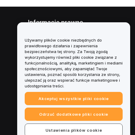
Informacje prawne
Polityka dotycząca konfliktu
interesów
Używamy plików cookie niezbędnych do
prawidłowego działania i zapewnienia
Podsumowanie polityki
bezpieczeństwa tej strony. Za Twoją zgodą
powiernictwa i zarządzania
wykorzystujemy również pliki cookie związane z
funkcjonalnością, analityką, marketingiem i mediami
Informacje ESG
społecznościowymi, aby zapamiętać Twoje
ustawienia, poznać sposób korzystania ze strony,
Biuletyny informacyjne
ulepszać ją oraz wspierać funkcje marketingowe i
kryptoaktywów
udostępniania treści.
Akceptuj wszystkie pliki cookie
Odrzuć dodatkowe pliki cookie
Ustawienia plików cookie