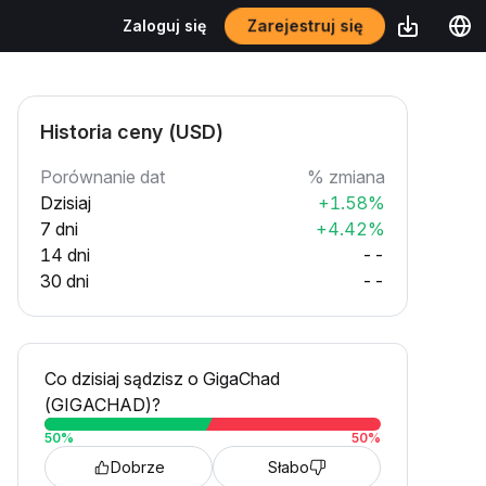
Zarejestruj się
Zaloguj się
Historia ceny (USD)
Porównanie dat
% zmiana
Dzisiaj
+1.58%
7 dni
+4.42%
14 dni
--
30 dni
--
Co dzisiaj sądzisz o GigaChad
(GIGACHAD)?
50
%
50
%
Dobrze
Słabo