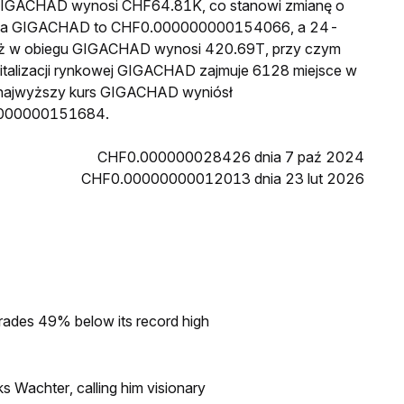
a GIGACHAD wynosi CHF64.81K, co stanowi zmianę o
 cena GIGACHAD to CHF0.000000000154066, a 24-
aż w obiegu GIGACHAD wynosi 420.69T, przy czym
talizacji rynkowej GIGACHAD zajmuje 6128 miejsce w
n najwyższy kurs GIGACHAD wyniósł
0000000151684.
CHF0.000000028426 dnia 7 paź 2024
CHF0.00000000012013 dnia 23 lut 2026
rades 49% below its record high
s Wachter, calling him visionary