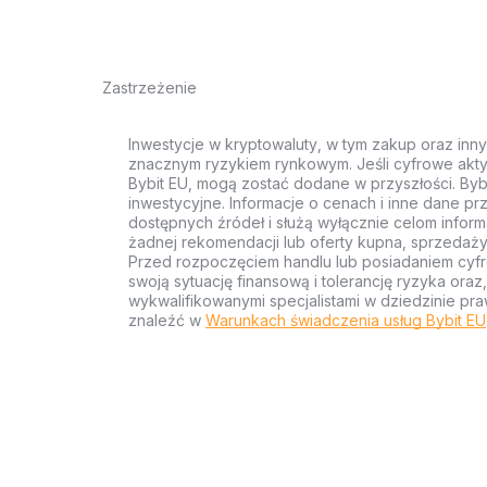
Zastrzeżenie
Inwestycje w kryptowaluty, w tym zakup oraz inn
znacznym ryzykiem rynkowym. Jeśli cyfrowe akty
Bybit EU, mogą zostać dodane w przyszłości. Byb
inwestycyjne. Informacje o cenach i inne dane p
dostępnych źródeł i służą wyłącznie celom inform
żadnej rekomendacji lub oferty kupna, sprzedaży
Przed rozpoczęciem handlu lub posiadaniem cyf
swoją sytuację finansową i tolerancję ryzyka ora
wykwalifikowanymi specjalistami w dziedzinie pra
znaleźć w
Warunkach świadczenia usług Bybit EU