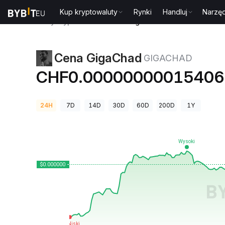
Kup kryptowaluty
Rynki
Handluj
Narzęd
Ceny kryptowalut
Cena GigaChad GIGACHAD
Cena GigaChad
GIGACHAD
CHF0.0000000001540
24H
7D
14D
30D
60D
200D
1Y