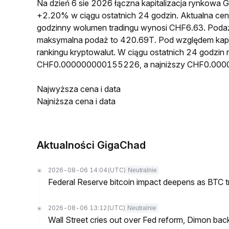
Na dzień 6 sie 2026 łączna kapitalizacja rynkow
+2.20% w ciągu ostatnich 24 godzin. Aktualna
godzinny wolumen tradingu wynosi CHF6.63. Pod
maksymalna podaż to 420.69T. Pod względem kapi
rankingu kryptowalut. W ciągu ostatnich 24 godzi
CHF0.000000000155226, a najniższy CHF0.00
Najwyższa cena i data
Najniższa cena i data
Aktualności GigaChad
2026-08-06 14:04
(UTC)
Neutralnie
Federal Reserve bitcoin impact deepens as BTC t
2026-08-06 13:12
(UTC)
Neutralnie
Wall Street cries out over Fed reform, Dimon back