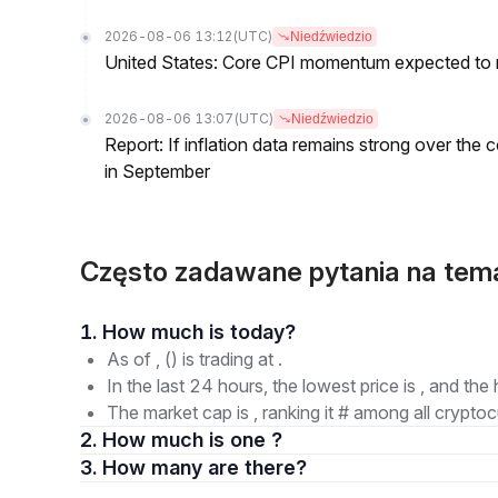
2026-08-06 13:12
(UTC)
Niedźwiedzio
United States: Core CPI momentum expected to re
2026-08-06 13:07
(UTC)
Niedźwiedzio
Report: If inflation data remains strong over the 
in September
Często zadawane pytania na te
1. How much is today?
As of , () is trading at .
In the last 24 hours, the lowest price is , and the 
The market cap is , ranking it # among all cryptoc
2. How much is one ?
3. How many are there?