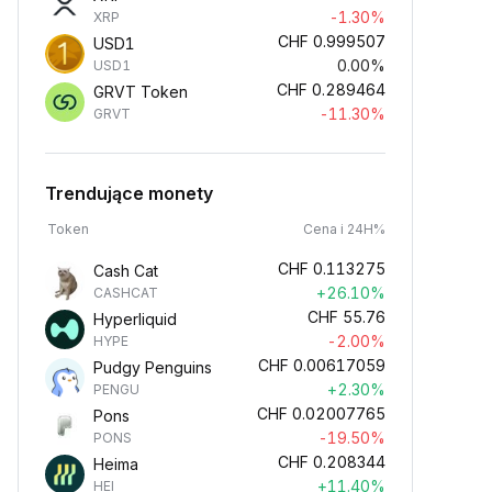
-1.30%
XRP
CHF
0.999507
USD1
0.00%
USD1
CHF
0.289464
GRVT Token
-11.30%
GRVT
Trendujące monety
Token
Cena i 24H%
CHF
0.113275
Cash Cat
+26.10%
CASHCAT
CHF
55.76
Hyperliquid
-2.00%
HYPE
CHF
0.00617059
Pudgy Penguins
+2.30%
PENGU
CHF
0.02007765
Pons
-19.50%
PONS
CHF
0.208344
Heima
+11.40%
HEI