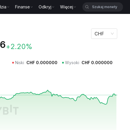
zia
Finanse
Odkryj
Więcej
CHF
66
+2.20%
Niski
CHF
0.000000
Wysoki
CHF
0.000000