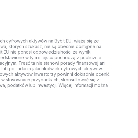
ych cyfrowych aktywów na Bybit EU, wiążą się ze
wa, których szukasz, nie są obecnie dostępne na
it EU nie ponosi odpowiedzialności za wyniki
rzedstawione w tym miejscu pochodzą z publicznie
acyjnym. Treść ta nie stanowi porady finansowej ani
 lub posiadania jakichkolwiek cyfrowych aktywów.
rowych aktywów inwestorzy powinni dokładnie ocenić
z, w stosownych przypadkach, skonsultować się z
wa, podatków lub inwestycji. Więcej informacji można
.