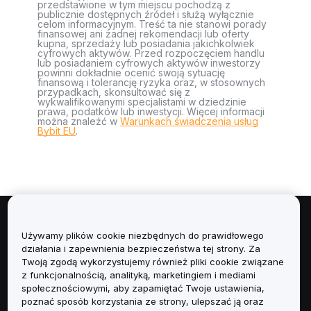
przedstawione w tym miejscu pochodzą z
publicznie dostępnych źródeł i służą wyłącznie
celom informacyjnym. Treść ta nie stanowi porady
finansowej ani żadnej rekomendacji lub oferty
kupna, sprzedaży lub posiadania jakichkolwiek
cyfrowych aktywów. Przed rozpoczęciem handlu
lub posiadaniem cyfrowych aktywów inwestorzy
powinni dokładnie ocenić swoją sytuację
finansową i tolerancję ryzyka oraz, w stosownych
przypadkach, skonsultować się z
wykwalifikowanymi specjalistami w dziedzinie
prawa, podatków lub inwestycji. Więcej informacji
można znaleźć w
Warunkach świadczenia usług
Bybit EU
.
Informacje
Używamy plików cookie niezbędnych do prawidłowego
działania i zapewnienia bezpieczeństwa tej strony. Za
Usługi
Twoją zgodą wykorzystujemy również pliki cookie związane
z funkcjonalnością, analityką, marketingiem i mediami
społecznościowymi, aby zapamiętać Twoje ustawienia,
Obsługa Klienta
poznać sposób korzystania ze strony, ulepszać ją oraz