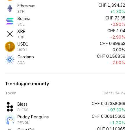
CHF
1,894.32
Ethereum
+1.30%
ETH
CHF
73.35
Solana
-0.90%
SOL
CHF
1.04
XRP
-2.90%
XRP
CHF
0.99953
USD1
0.00%
USD1
CHF
0.186859
Cardano
-2.90%
ADA
Trendujące monety
Token
Cena i 24H%
CHF
0.02388069
Bless
+97.30%
BLESS
CHF
0.00615666
Pudgy Penguins
+1.20%
PENGU
CHF
0.110965
Cash Cat