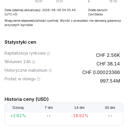
Data ostatniej aktualizacji: 2026-08-06 04:05:44
Źródło danych:
(UTC+0)
CoinGecko
Wyłączenie odpowiedzialności cywilnej: Wyniki z przeszłości nie stanowią gwarancji
przyszłych wyników.
Statystyki cen
Kapitalizacja rynkowa
2.56K
Wolumen 24h
38.14
Historyczne maksimum
0.00023366
Podaż w obiegu
997.54M
Historia ceny (USD)
Dzisiaj
7 dni
14 dni
30 dni
+2.62%
--
-18.92%
--