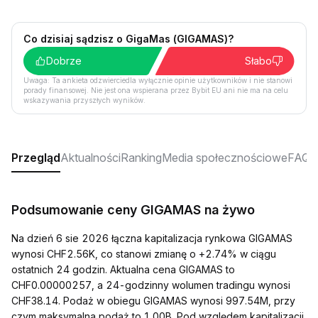
Co dzisiaj sądzisz o GigaMas (GIGAMAS)?
Dobrze
Słabo
Uwaga: Ta ankieta odzwierciedla wyłącznie opinie użytkowników i nie stanowi
porady finansowej. Nie jest ona wspierana przez Bybit EU ani nie ma na celu
wskazywania przyszłych wyników.
Przegląd
Aktualności
Ranking
Media społecznościowe
FAQ
Podsumowanie ceny GIGAMAS na żywo
Na dzień 6 sie 2026 łączna kapitalizacja rynkowa GIGAMAS
wynosi CHF2.56K, co stanowi zmianę o +2.74% w ciągu
ostatnich 24 godzin. Aktualna cena GIGAMAS to
CHF0.00000257, a 24-godzinny wolumen tradingu wynosi
CHF38.14. Podaż w obiegu GIGAMAS wynosi 997.54M, przy
czym maksymalna podaż to 1.00B. Pod względem kapitalizacji