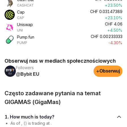
+23.50%
CASHCAT
CHF
0.03147389
Cap
+23.10%
CAP
CHF
4.06
Uniswap
+4.50%
UNI
CHF
0.00233333
Pump.fun
-4.30%
PUMP
Obserwuj nas w mediach społecznościowych
Followers
+
Obserwuj
@Bybit EU
Często zadawane pytania na temat
GIGAMAS (GigaMas)
1. How much is today?
As of , () is trading at .