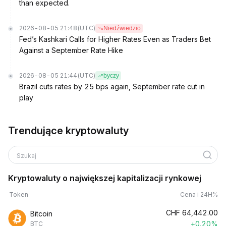
than expected.
2026-08-05 21:48
(UTC)
Niedźwiedzio
Fed’s Kashkari Calls for Higher Rates Even as Traders Bet
Against a September Rate Hike
2026-08-05 21:44
(UTC)
byczy
Brazil cuts rates by 25 bps again, September rate cut in
play
Trendujące kryptowaluty
Szukaj
Kryptowaluty o największej kapitalizacji rynkowej
Token
Cena i 24H%
CHF
64,442.00
Bitcoin
+0.20%
BTC