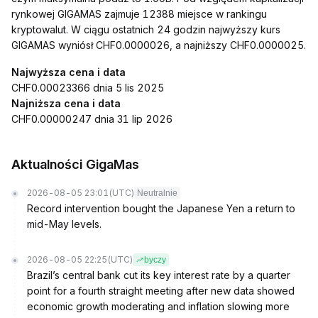
rynkowej GIGAMAS zajmuje 12388 miejsce w rankingu
kryptowalut. W ciągu ostatnich 24 godzin najwyższy kurs
GIGAMAS wyniósł CHF0.0000026, a najniższy CHF0.0000025.
Najwyższa cena i data
CHF0.00023366 dnia 5 lis 2025
Najniższa cena i data
CHF0.00000247 dnia 31 lip 2026
Aktualności GigaMas
2026-08-05 23:01
(UTC)
Neutralnie
Record intervention bought the Japanese Yen a return to
mid-May levels.
2026-08-05 22:25
(UTC)
byczy
Brazil’s central bank cut its key interest rate by a quarter
point for a fourth straight meeting after new data showed
economic growth moderating and inflation slowing more