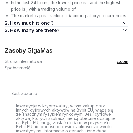
In the last 24 hours, the lowest price is , and the highest
price is , with a trading volume of .
The market cap is , ranking it # among all cryptocurrencies.
2. How much is one ?
3. How many are there?
Zasoby GigaMas
Strona internetowa
x.com
Społeczność
Zastrzeżenie
Inwestycje w kryptowaluty, w tym zakup oraz
innych cyfrowych aktywów na Bybit EU, wiążą się
ze znacznym ryzykiem rynkowym. Jeśli cyfrowe
aktywa, których szukasz, nie są obecnie dostępne
na Bybit EU, mogą zostać dodane w przyszłości.
Bybit EU nie ponosi odpowiedzialności za wyniki
inwestycyjne. Informacje o cenach i inne dane