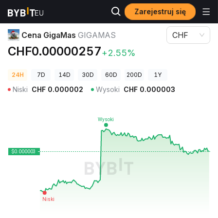
Zarejestruj się
Ceny kryptowalut
Cena GigaMas GIGAMAS
Cena GigaMas
GIGAMAS
CHF
CHF0.00000257
+2.55%
24H
7D
14D
30D
60D
200D
1Y
Niski
CHF
0.000002
Wysoki
CHF
0.000003