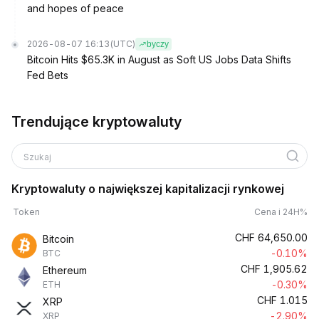
and hopes of peace
2026-08-07 16:13
(UTC)
byczy
Bitcoin Hits $65.3K in August as Soft US Jobs Data Shifts
Fed Bets
Trendujące kryptowaluty
Szukaj
Kryptowaluty o największej kapitalizacji rynkowej
Token
Cena i 24H%
CHF
64,650.00
Bitcoin
-0.10%
BTC
CHF
1,905.62
Ethereum
-0.30%
ETH
CHF
1.015
XRP
-2.90%
XRP