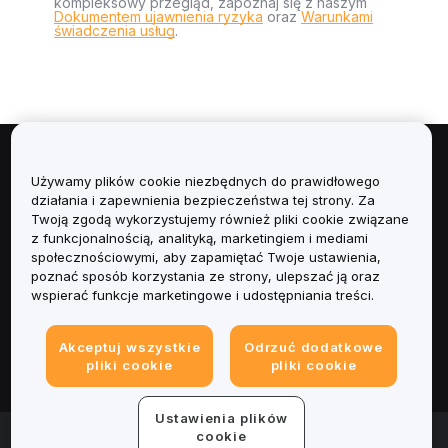
kompleksowy przegląd, zapoznaj się z naszym
Dokumentem ujawnienia ryzyka
oraz
Warunkami
świadczenia usług
.
Informacje
Używamy plików cookie niezbędnych do prawidłowego
działania i zapewnienia bezpieczeństwa tej strony. Za
Usługi
Twoją zgodą wykorzystujemy również pliki cookie związane
z funkcjonalnością, analityką, marketingiem i mediami
społecznościowymi, aby zapamiętać Twoje ustawienia,
Obsługa Klienta
poznać sposób korzystania ze strony, ulepszać ją oraz
wspierać funkcje marketingowe i udostępniania treści.
Produkty
Akceptuj wszystkie
Odrzuć dodatkowe
Informacje prawne
pliki cookie
pliki cookie
Ustawienia plików
© 2025-2026 Bybit.eu. All rights reserved.
cookie