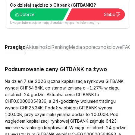
Co dzisiaj sądzisz o Gitbank (GITBANK)?
Dobrze
Słabo
Uwaga: Informacje te mają charakter wyłącznie informacyjny.
Przegląd
Aktualności
Ranking
Media społecznościowe
FAQ
Podsumowanie ceny GITBANK na żywo
Na dzień 7 sie 2026 łączna kapitalizacja rynkowa GITBANK
wynosi CHF54.84K, co stanowi zmianę o +1.27% w ciągu
ostatnich 24 godzin. Aktualna cena GITBANK to
CHF0.00000054836, a 24-godzinny wolumen tradingu
wynosi CHF25.34K. Podaż w obiegu GITBANK wynosi
100.00B, przy czym maksymalna podaż to 100.00B. Pod
względem kapitalizacji rynkowej GITBANK zajmuje 6423
miejsce w rankingu kryptowalut. W ciągu ostatnich 24 godzin
najwyższy kurs GITBANK wyniósł CHF0.000000564893, a