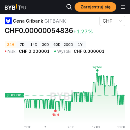
Zarejestruj się
Ceny kryptowalut
Cena Gitbank GITBANK
Cena Gitbank
GITBANK
CHF
CHF0.00000054836
+1.27%
24H
7D
14D
30D
60D
200D
1Y
Niski
CHF
0.000001
Wysoki
CHF
0.000001