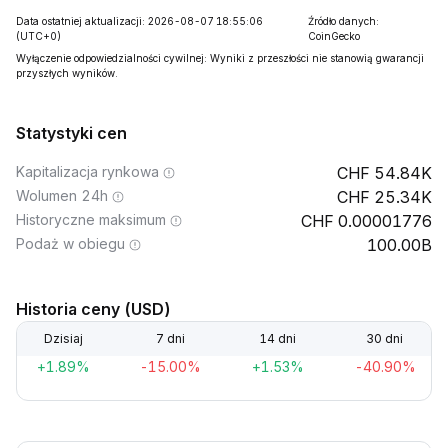
Data ostatniej aktualizacji: 2026-08-07 18:55:06
Źródło danych:
(UTC+0)
CoinGecko
Wyłączenie odpowiedzialności cywilnej: Wyniki z przeszłości nie stanowią gwarancji
przyszłych wyników.
Statystyki cen
Kapitalizacja rynkowa
54.84K
Wolumen 24h
25.34K
Historyczne maksimum
0.00001776
Podaż w obiegu
100.00B
Historia ceny (USD)
Dzisiaj
7 dni
14 dni
30 dni
+1.89%
-15.00%
+1.53%
-40.90%