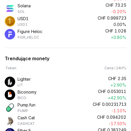
CHF
73.25
Solana
-0.20%
SOL
CHF
0.999723
USD1
0.00%
USD1
CHF
1.028
Figure Heloc
+0.80%
FIGR_HELOC
Trendujące monety
Token
Cena i 24H%
CHF
2.35
Lighter
+2.90%
LIT
CHF
0.053011
Biconomy
+42.90%
BICO
CHF
0.00231713
Pump.fun
-1.10%
PUMP
CHF
0.094202
Cash Cat
-17.50%
CASHCAT
CHF
0.383249
Ether.fi