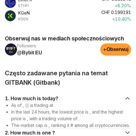
+8.20%
ETHFI
CHF
0.199191
KGeN
+10.40%
KGEN
Obserwuj nas w mediach społecznościowych
Followers
+
Obserwuj
@Bybit EU
Często zadawane pytania na temat
GITBANK (Gitbank)
1. How much is today?
As of , () is trading at .
In the last 24 hours, the lowest price is , and the highest
price is , with a trading volume of .
The market cap is , ranking it # among all cryptocurrencies.
2. How much is one ?