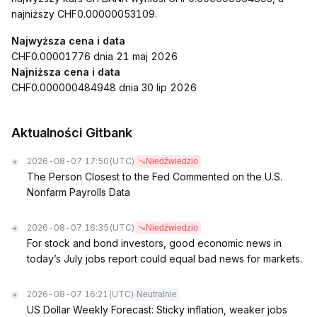
najniższy CHF0.00000053109.
Najwyższa cena i data
CHF0.00001776 dnia 21 maj 2026
Najniższa cena i data
CHF0.000000484948 dnia 30 lip 2026
Aktualności Gitbank
2026-08-07 17:50
(UTC)
Niedźwiedzio
The Person Closest to the Fed Commented on the U.S.
Nonfarm Payrolls Data
2026-08-07 16:35
(UTC)
Niedźwiedzio
For stock and bond investors, good economic news in
today’s July jobs report could equal bad news for markets.
2026-08-07 16:21
(UTC)
Neutralnie
US Dollar Weekly Forecast: Sticky inflation, weaker jobs