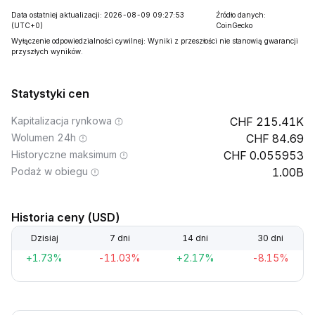
Data ostatniej aktualizacji: 2026-08-09 09:27:53
Źródło danych:
(UTC+0)
CoinGecko
Wyłączenie odpowiedzialności cywilnej: Wyniki z przeszłości nie stanowią gwarancji
przyszłych wyników.
Statystyki cen
Kapitalizacja rynkowa
215.41K
Wolumen 24h
84.69
Historyczne maksimum
0.055953
Podaż w obiegu
1.00B
Historia ceny (USD)
Dzisiaj
7 dni
14 dni
30 dni
+1.73%
-11.03%
+2.17%
-8.15%