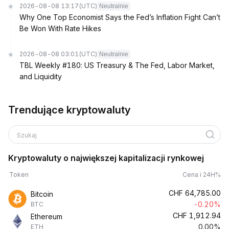
2026-08-08 13:17
(UTC)
Neutralnie
Why One Top Economist Says the Fed’s Inflation Fight Can’t
Be Won With Rate Hikes
2026-08-08 03:01
(UTC)
Neutralnie
TBL Weekly #180: US Treasury & The Fed, Labor Market,
and Liquidity
Trendujące kryptowaluty
Szukaj
Kryptowaluty o największej kapitalizacji rynkowej
Token
Cena i 24H%
CHF
64,785.00
Bitcoin
-0.20%
BTC
CHF
1,912.94
Ethereum
0.00%
ETH