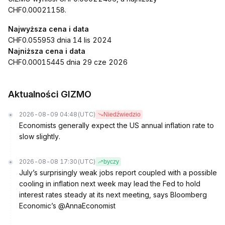
CHF0.00021158.
Najwyższa cena i data
CHF0.055953 dnia 14 lis 2024
Najniższa cena i data
CHF0.00015445 dnia 29 cze 2026
Aktualności GIZMO
2026-08-09 04:48
(UTC)
Niedźwiedzio
Economists generally expect the US annual inflation rate to
slow slightly.
2026-08-08 17:30
(UTC)
byczy
July’s surprisingly weak jobs report coupled with a possible
cooling in inflation next week may lead the Fed to hold
interest rates steady at its next meeting, says Bloomberg
Economic’s @AnnaEconomist