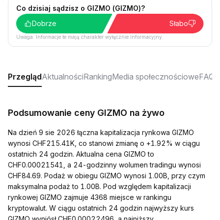
Co dzisiaj sądzisz o GIZMO (GIZMO)?
Dobrze
Słabo
Uwaga: Informacje te mają charakter wyłącznie informacyjny.
Przegląd
Aktualności
Ranking
Media społecznościowe
FAQ
Podsumowanie ceny GIZMO na żywo
Na dzień 9 sie 2026 łączna kapitalizacja rynkowa GIZMO
wynosi CHF215.41K, co stanowi zmianę o +1.92% w ciągu
ostatnich 24 godzin. Aktualna cena GIZMO to
CHF0.00021541, a 24-godzinny wolumen tradingu wynosi
CHF84.69. Podaż w obiegu GIZMO wynosi 1.00B, przy czym
maksymalna podaż to 1.00B. Pod względem kapitalizacji
rynkowej GIZMO zajmuje 4368 miejsce w rankingu
kryptowalut. W ciągu ostatnich 24 godzin najwyższy kurs
GIZMO wyniósł CHF0.00022496, a najniższy