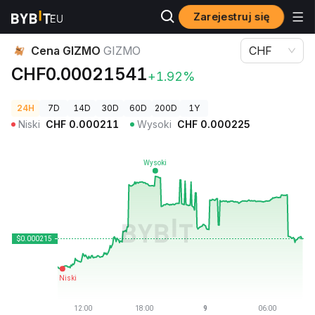
Zarejestruj się
Ceny kryptowalut
Cena GIZMO GIZMO
Cena GIZMO
GIZMO
CHF
CHF0.00021541
+1.92%
24H
7D
14D
30D
60D
200D
1Y
Niski
CHF
0.000211
Wysoki
CHF
0.000225