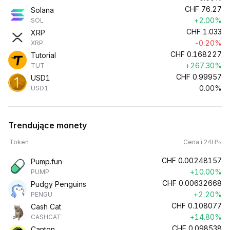
CHF
76.27
Solana
+2.00%
SOL
CHF
1.033
XRP
-0.20%
XRP
CHF
0.168227
Tutorial
+267.30%
TUT
CHF
0.99957
USD1
0.00%
USD1
Trendujące monety
Token
Cena i 24H%
CHF
0.00248157
Pump.fun
+10.00%
PUMP
CHF
0.00632668
Pudgy Penguins
+2.20%
PENGU
CHF
0.108077
Cash Cat
+14.80%
CASHCAT
CHF
0.098538
Canton