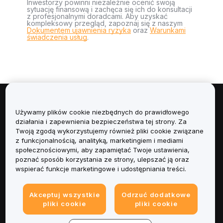
Inwestorzy powinni niezależnie ocenić swoją
sytuację finansową i zachęca się ich do konsultacji
z profesjonalnymi doradcami. Aby uzyskać
kompleksowy przegląd, zapoznaj się z naszym
Dokumentem ujawnienia ryzyka
oraz
Warunkami
świadczenia usług
.
Informacje
Używamy plików cookie niezbędnych do prawidłowego
działania i zapewnienia bezpieczeństwa tej strony. Za
Usługi
Twoją zgodą wykorzystujemy również pliki cookie związane
z funkcjonalnością, analityką, marketingiem i mediami
społecznościowymi, aby zapamiętać Twoje ustawienia,
Obsługa Klienta
poznać sposób korzystania ze strony, ulepszać ją oraz
wspierać funkcje marketingowe i udostępniania treści.
Produkty
Akceptuj wszystkie
Odrzuć dodatkowe
Informacje prawne
pliki cookie
pliki cookie