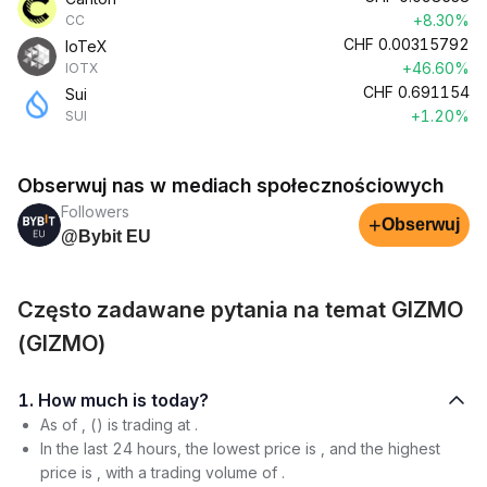
+8.30%
CC
CHF
0.00315792
IoTeX
+46.60%
IOTX
CHF
0.691154
Sui
+1.20%
SUI
Obserwuj nas w mediach społecznościowych
Followers
+
Obserwuj
@Bybit EU
Często zadawane pytania na temat GIZMO
(GIZMO)
1. How much is today?
As of , () is trading at .
In the last 24 hours, the lowest price is , and the highest
price is , with a trading volume of .