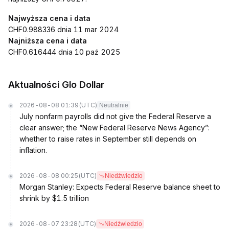
Najwyższa cena i data
CHF0.988336 dnia 11 mar 2024
Najniższa cena i data
CHF0.616444 dnia 10 paź 2025
Aktualności Glo Dollar
2026-08-08 01:39
(UTC)
Neutralnie
July nonfarm payrolls did not give the Federal Reserve a
clear answer; the “New Federal Reserve News Agency”:
whether to raise rates in September still depends on
inflation.
2026-08-08 00:25
(UTC)
Niedźwiedzio
Morgan Stanley: Expects Federal Reserve balance sheet to
shrink by $1.5 trillion
2026-08-07 23:28
(UTC)
Niedźwiedzio