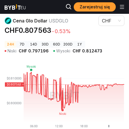
Zarejestruj się
Ceny kryptowalut
Cena Glo Dollar USDGLO
Cena Glo Dollar
USDGLO
CHF
CHF0.807563
-0.53%
24H
7D
14D
30D
60D
200D
1Y
Niski
CHF
0.797196
Wysoki
CHF
0.812473