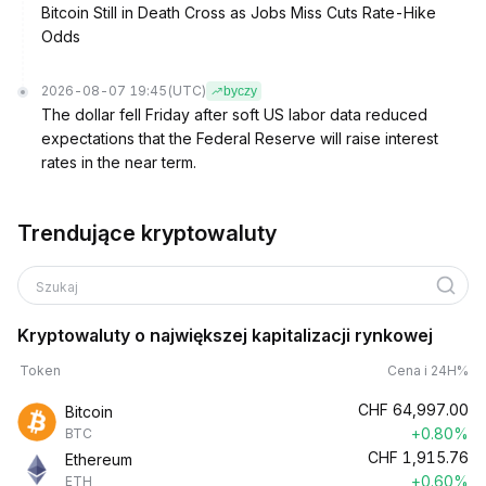
Bitcoin Still in Death Cross as Jobs Miss Cuts Rate-Hike
Odds
2026-08-07 19:45
(UTC)
byczy
The dollar fell Friday after soft US labor data reduced
expectations that the Federal Reserve will raise interest
rates in the near term.
Trendujące kryptowaluty
Szukaj
Kryptowaluty o największej kapitalizacji rynkowej
Token
Cena i 24H%
CHF
64,997.00
Bitcoin
+0.80%
BTC
CHF
1,915.76
Ethereum
+0.60%
ETH