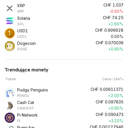
CHF
1.037
XRP
-0.60%
XRP
CHF
74.25
Solana
+1.60%
SOL
CHF
0.999928
USD1
0.00%
USD1
CHF
0.070039
Dogecoin
+0.90%
DOGE
Trendujące monety
Token
Cena i 24H%
CHF
0.00611371
Pudgy Penguins
+2.00%
PENGU
CHF
0.097835
Cash Cat
+0.90%
CASHCAT
CHF
0.090473
Pi Network
+3.10%
PI
CHF
0.00227946
Pump.fun