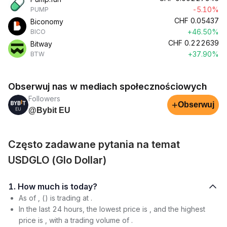
-5.10%
PUMP
CHF
0.05437
Biconomy
+46.50%
BICO
CHF
0.222639
Bitway
+37.90%
BTW
Obserwuj nas w mediach społecznościowych
Followers
+
Obserwuj
@Bybit EU
Często zadawane pytania na temat
USDGLO (Glo Dollar)
1. How much is today?
As of , () is trading at .
In the last 24 hours, the lowest price is , and the highest
price is , with a trading volume of .