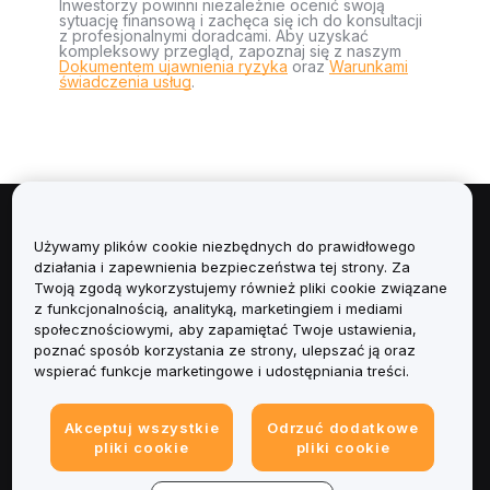
Inwestorzy powinni niezależnie ocenić swoją
sytuację finansową i zachęca się ich do konsultacji
z profesjonalnymi doradcami. Aby uzyskać
kompleksowy przegląd, zapoznaj się z naszym
Dokumentem ujawnienia ryzyka
oraz
Warunkami
świadczenia usług
.
Informacje
Używamy plików cookie niezbędnych do prawidłowego
działania i zapewnienia bezpieczeństwa tej strony. Za
Usługi
Twoją zgodą wykorzystujemy również pliki cookie związane
z funkcjonalnością, analityką, marketingiem i mediami
społecznościowymi, aby zapamiętać Twoje ustawienia,
Obsługa Klienta
poznać sposób korzystania ze strony, ulepszać ją oraz
wspierać funkcje marketingowe i udostępniania treści.
Produkty
Akceptuj wszystkie
Odrzuć dodatkowe
Informacje prawne
pliki cookie
pliki cookie