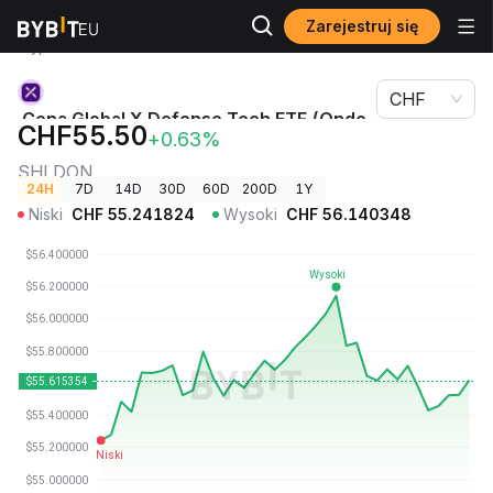
Zarejestruj się
Ceny
Cena Global X Defense Tech ETF (Ondo Tokenized)
kryptowalut
SHLDON
CHF
Cena Global X Defense Tech ETF (Ondo
CHF55.50
+0.63%
Tokenized)
SHLDON
24H
7D
14D
30D
60D
200D
1Y
Niski
CHF
55.241824
Wysoki
CHF
56.140348