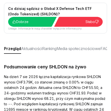
Co dzisiaj sądzisz o Global X Defense Tech ETF
(Ondo Tokenized) (SHLDON)?
Dobrze
Słabo
Uwaga: Informacje te mają charakter wyłącznie informacyjny.
Przegląd
Aktualności
Ranking
Media społecznościowe
FAQ
Podsumowanie ceny SHLDON na żywo
Na dzień 7 sie 2026 łączna kapitalizacja rynkowa SHLDON
wynosi CHF3.79K, co stanowi zmianę o 0.00% w ciągu
ostatnich 24 godzin. Aktualna cena SHLDON to CHF55.50, a
24-godzinny wolumen tradingu wynosi CHF31.93. Podaż w
obiegu SHLDON wynosi 68.21, przy czym maksymalna podaż
to --. Pod względem kapitalizacji rynkowej SHLDON zajmuje
11695 miejsce w rankingu kryptowalut. W ciągu ostatnich 24