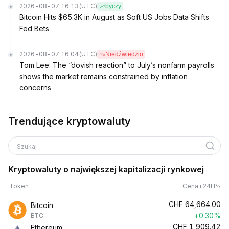
2026-08-07 16:13
(UTC)
byczy
Bitcoin Hits $65.3K in August as Soft US Jobs Data Shifts
Fed Bets
2026-08-07 16:04
(UTC)
Niedźwiedzio
Tom Lee: The “dovish reaction” to July’s nonfarm payrolls
shows the market remains constrained by inflation
concerns
Trendujące kryptowaluty
Szukaj
Kryptowaluty o największej kapitalizacji rynkowej
Token
Cena i 24H%
CHF
64,664.00
Bitcoin
+0.30%
BTC
CHF
1,909.42
Ethereum