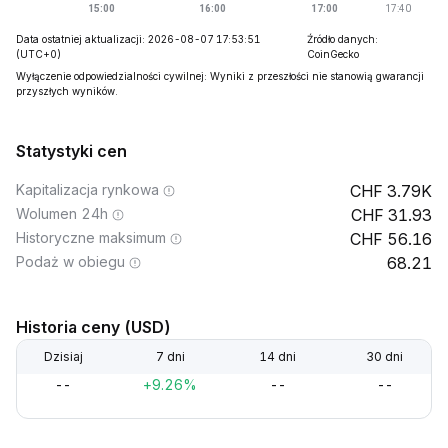
Data ostatniej aktualizacji: 2026-08-07 17:53:51
Źródło danych:
(UTC+0)
CoinGecko
Wyłączenie odpowiedzialności cywilnej: Wyniki z przeszłości nie stanowią gwarancji
przyszłych wyników.
Statystyki cen
Kapitalizacja rynkowa
3.79K
Wolumen 24h
31.93
Historyczne maksimum
56.16
Podaż w obiegu
68.21
Historia ceny (USD)
Dzisiaj
7 dni
14 dni
30 dni
--
+9.26%
--
--