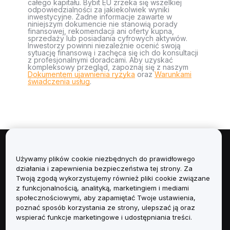
całego kapitału. Bybit EU zrzeka się wszelkiej
odpowiedzialności za jakiekolwiek wyniki
inwestycyjne. Żadne informacje zawarte w
niniejszym dokumencie nie stanowią porady
finansowej, rekomendacji ani oferty kupna,
sprzedaży lub posiadania cyfrowych aktywów.
Inwestorzy powinni niezależnie ocenić swoją
sytuację finansową i zachęca się ich do konsultacji
z profesjonalnymi doradcami. Aby uzyskać
kompleksowy przegląd, zapoznaj się z naszym
Dokumentem ujawnienia ryzyka
oraz
Warunkami
świadczenia usług
.
Informacje
Używamy plików cookie niezbędnych do prawidłowego
działania i zapewnienia bezpieczeństwa tej strony. Za
Usługi
Twoją zgodą wykorzystujemy również pliki cookie związane
z funkcjonalnością, analityką, marketingiem i mediami
społecznościowymi, aby zapamiętać Twoje ustawienia,
Obsługa Klienta
poznać sposób korzystania ze strony, ulepszać ją oraz
wspierać funkcje marketingowe i udostępniania treści.
Produkty