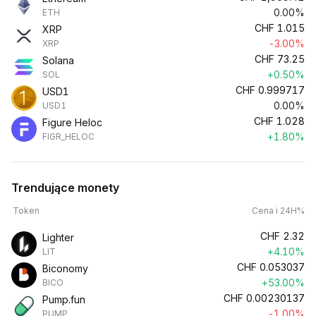
0.00%
ETH
CHF
1.015
XRP
-3.00%
XRP
CHF
73.25
Solana
+0.50%
SOL
CHF
0.999717
USD1
0.00%
USD1
CHF
1.028
Figure Heloc
+1.80%
FIGR_HELOC
Trendujące monety
Token
Cena i 24H%
CHF
2.32
Lighter
+4.10%
LIT
CHF
0.053037
Biconomy
+53.00%
BICO
CHF
0.00230137
Pump.fun
-1.00%
PUMP