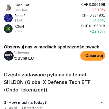
CHF
0.096196
Cash Cat
-18.10%
CASHCAT
CHF
0.384931
Ether.fi
+6.90%
ETHFI
CHF
0.195018
KGeN
+22.90%
KGEN
Obserwuj nas w mediach społecznościowych
Followers
+
Obserwuj
@Bybit EU
Często zadawane pytania na temat
SHLDON (Global X Defense Tech ETF
(Ondo Tokenized))
1. How much is today?
As of , () is trading at .