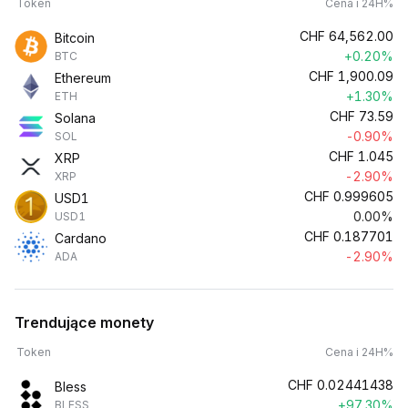
Token
Cena i 24H%
CHF
64,562.00
Bitcoin
+0.20%
BTC
CHF
1,900.09
Ethereum
+1.30%
ETH
CHF
73.59
Solana
-0.90%
SOL
CHF
1.045
XRP
-2.90%
XRP
CHF
0.999605
USD1
0.00%
USD1
CHF
0.187701
Cardano
-2.90%
ADA
Trendujące monety
Token
Cena i 24H%
CHF
0.02441438
Bless
+97.30%
BLESS