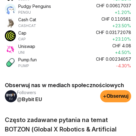
CHF
0.00617037
Pudgy Penguins
+1.20%
PENGU
CHF
0.110561
Cash Cat
+23.50%
CASHCAT
CHF
0.03172078
Cap
+23.10%
CAP
CHF
4.08
Uniswap
+4.50%
UNI
CHF
0.00234057
Pump.fun
-4.30%
PUMP
Obserwuj nas w mediach społecznościowych
Followers
+
Obserwuj
@Bybit EU
Często zadawane pytania na temat
BOTZON (Global X Robotics & Artificial