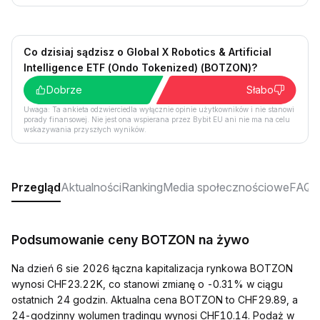
Co dzisiaj sądzisz o Global X Robotics & Artificial
Intelligence ETF (Ondo Tokenized) (BOTZON)?
Dobrze
Słabo
Uwaga: Ta ankieta odzwierciedla wyłącznie opinie użytkowników i nie stanowi
porady finansowej. Nie jest ona wspierana przez Bybit EU ani nie ma na celu
wskazywania przyszłych wyników.
Przegląd
Aktualności
Ranking
Media społecznościowe
FAQ
Podsumowanie ceny BOTZON na żywo
Na dzień 6 sie 2026 łączna kapitalizacja rynkowa BOTZON
wynosi CHF23.22K, co stanowi zmianę o -0.31% w ciągu
ostatnich 24 godzin. Aktualna cena BOTZON to CHF29.89, a
24-godzinny wolumen tradingu wynosi CHF10.14. Podaż w