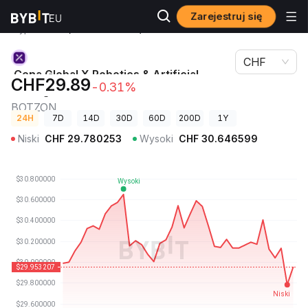
Zarejestruj się
Ceny
Cena Global X Robotics & Artificial Intelligence ETF
kryptowalut
(Ondo Tokenized) BOTZON
CHF
Cena Global X Robotics & Artificial
CHF29.89
-0.31%
Intelligence ETF (Ondo Tokenized)
BOTZON
24H
7D
14D
30D
60D
200D
1Y
Niski
CHF
29.780253
Wysoki
CHF
30.646599