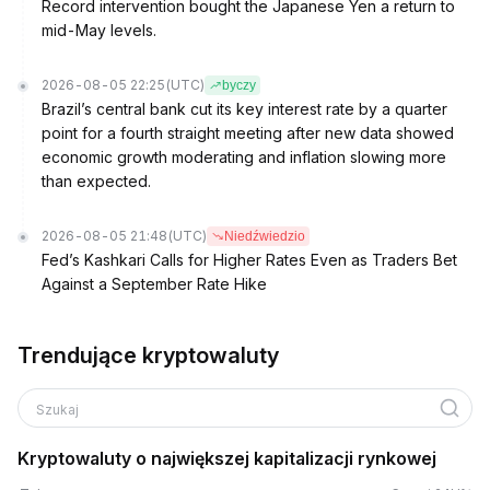
Record intervention bought the Japanese Yen a return to
mid-May levels.
2026-08-05 22:25
(UTC)
byczy
Brazil’s central bank cut its key interest rate by a quarter
point for a fourth straight meeting after new data showed
economic growth moderating and inflation slowing more
than expected.
2026-08-05 21:48
(UTC)
Niedźwiedzio
Fed’s Kashkari Calls for Higher Rates Even as Traders Bet
Against a September Rate Hike
Trendujące kryptowaluty
Szukaj
Kryptowaluty o największej kapitalizacji rynkowej