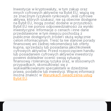
Inwestycje w kryptowaluty, w tym zakup oraz
innych cyfrowych aktywów na Bybit EU, wiążą się
ze znacznym ryzykiem rynkowym. Jeśli cyfrowe
aktywa, których szukasz, nie są obecnie dostępne
na Bybit EU, mogą zostać dodane w przyszłości.
Bybit EU nie ponosi odpowiedzialności za wyniki
inwestycyjne. Informacje o cenach i inne dane
przedstawione w tym miejscu pochodzą z
publicznie dostępnych źródeł i służą wyłącznie
celom informacyjnym. Treść ta nie stanowi porady
finansowej ani żadnej rekomendacji lub oferty
kupna, sprzedaży lub posiadania jakichkolwiek
cyfrowych aktywów. Przed rozpoczęciem handlu
lub posiadaniem cyfrowych aktywów inwestorzy
powinni dokładnie ocenić swoją sytuację
finansową i tolerancję ryzyka oraz, w stosownych
przypadkach, skonsultować się z
wykwalifikowanymi specjalistami w dziedzinie
prawa, podatków lub inwestycji. Więcej informacji
można znaleźć w
Warunkach świadczenia usług
Bybit EU
.