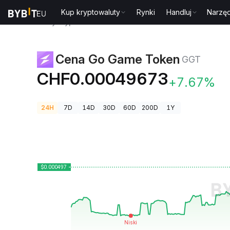
Kup kryptowaluty
Rynki
Handluj
Narzęd
Ceny kryptowalut
Cena Go Game Token GGT
Cena Go Game Token
GGT
CHF0.00049673
+7.67%
24H
7D
14D
30D
60D
200D
1Y