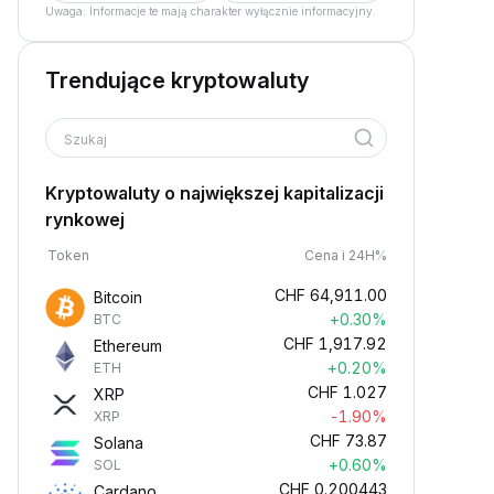
Uwaga: Informacje te mają charakter wyłącznie informacyjny.
Trendujące kryptowaluty
Szukaj
Kryptowaluty o największej kapitalizacji
rynkowej
Token
Cena i 24H%
CHF
64,911.00
Bitcoin
+0.30%
BTC
CHF
1,917.92
Ethereum
+0.20%
ETH
CHF
1.027
XRP
-1.90%
XRP
CHF
73.87
Solana
+0.60%
SOL
CHF
0.200443
Cardano