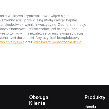
anie w aktywa kryptowalutowe wiąże się ze
miennością i potencjalną utratą całego kapitału.
za jakiekolwiek wyniki inwestycyjne. Żadne informacje
rady finansowej, rekomendacji ani oferty kupna,
estorzy powinni niezależnie ocenić swoją sytuację
ofesjonalnymi doradcami. Aby uzyskać kompleksowy
wnienia ryzyka
oraz
Warunkami świadczenia usług
.
Obsługa
Produkty
Klienta
Handluj