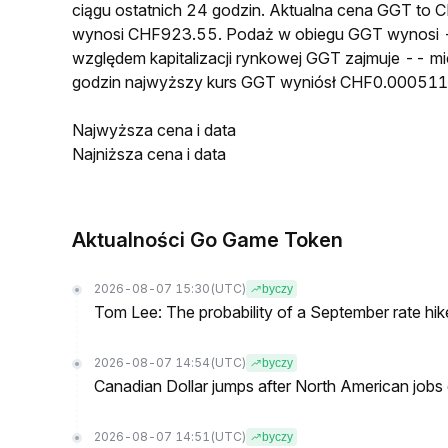
ciągu ostatnich 24 godzin. Aktualna cena GGT to
wynosi CHF923.55. Podaż w obiegu GGT wynosi -
względem kapitalizacji rynkowej GGT zajmuje -- mi
godzin najwyższy kurs GGT wyniósł CHF0.000511
Najwyższa cena i data
Najniższa cena i data
Aktualności Go Game Token
2026-08-07 15:30
(UTC)
byczy
Tom Lee: The probability of a September rate hi
2026-08-07 14:54
(UTC)
byczy
Canadian Dollar jumps after North American jobs 
2026-08-07 14:51
(UTC)
byczy