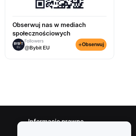
Obserwuj nas w mediach
społecznościowych
Followers
+
Obserwuj
@Bybit EU
Informacje prawne
Polityka dotycząca konfliktu