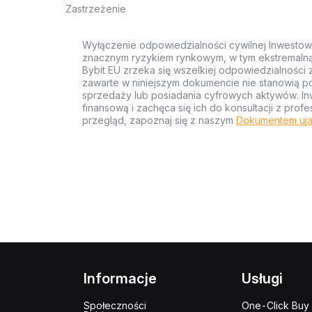
Zastrzeżenie
Wyłączenie odpowiedzialności cywilnej Inwestow
znacznym ryzykiem rynkowym, w tym ekstremalną z
Bybit EU zrzeka się wszelkiej odpowiedzialności 
zawarte w niniejszym dokumencie nie stanowią po
sprzedaży lub posiadania cyfrowych aktywów. Inw
finansową i zachęca się ich do konsultacji z pr
przegląd, zapoznaj się z naszym
Dokumentem uja
Informacje
Usługi
Społeczności
One-Click Buy