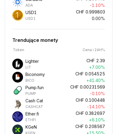
-1.10%
ADA
CHF
0.999803
USD1
0.00%
USD1
Trendujące monety
Token
Cena i 24H%
CHF
2.39
Lighter
+7.00%
LIT
CHF
0.054525
Biconomy
+41.40%
BICO
CHF
0.00231569
Pump.fun
-0.10%
PUMP
CHF
0.100448
Cash Cat
-14.10%
CASHCAT
CHF
0.382697
Ether.fi
+6.10%
ETHFI
CHF
0.208567
KGeN
+15.50%
KGEN