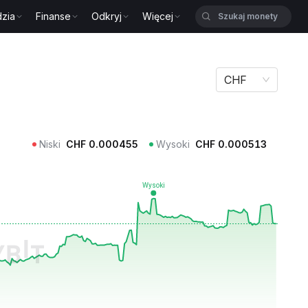
zia
Finanse
Odkryj
Więcej
CHF
Niski
CHF
0.000455
Wysoki
CHF
0.000513