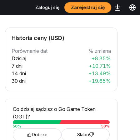
Zarejestruj się
Zaloguj się
Historia ceny (USD)
Porównanie dat
% zmiana
Dzisiaj
+8.35%
7 dni
+10.71%
14 dni
+13.49%
30 dni
+19.65%
Co dzisiaj sądzisz o Go Game Token
(GGT)?
50
%
50
%
Dobrze
Słabo