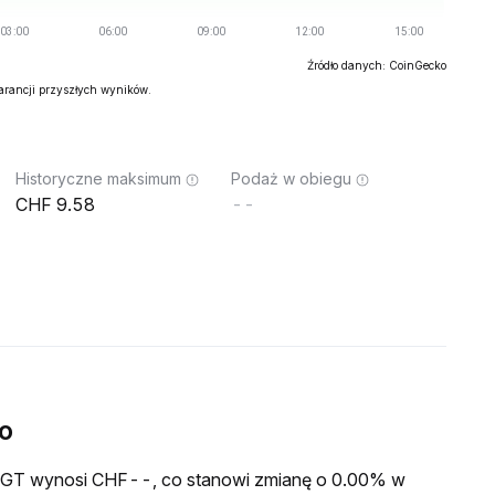
Źródło danych: CoinGecko
warancji przyszłych wyników.
Historyczne maksimum
Podaż w obiegu
9.58
--
o
a GGT wynosi CHF--, co stanowi zmianę o 0.00% w