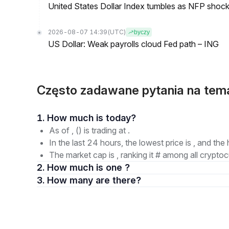
United States Dollar Index tumbles as NFP shock 
2026-08-07 14:39
(UTC)
byczy
US Dollar: Weak payrolls cloud Fed path – ING
Często zadawane pytania na te
1. How much is today?
As of , () is trading at .
In the last 24 hours, the lowest price is , and the 
The market cap is , ranking it # among all cryptoc
2. How much is one ?
3. How many are there?