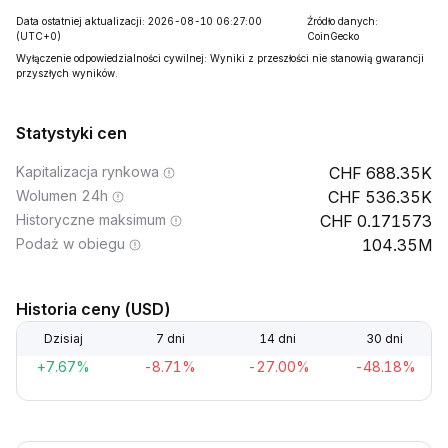
Data ostatniej aktualizacji: 2026-08-10 06:27:00
Źródło danych:
(UTC+0)
CoinGecko
Wyłączenie odpowiedzialności cywilnej: Wyniki z przeszłości nie stanowią gwarancji
przyszłych wyników.
Statystyki cen
Kapitalizacja rynkowa
688.35K
Wolumen 24h
536.35K
Historyczne maksimum
0.171573
Podaż w obiegu
104.35M
Historia ceny (USD)
Dzisiaj
7 dni
14 dni
30 dni
+7.67%
-8.71%
-27.00%
-48.18%