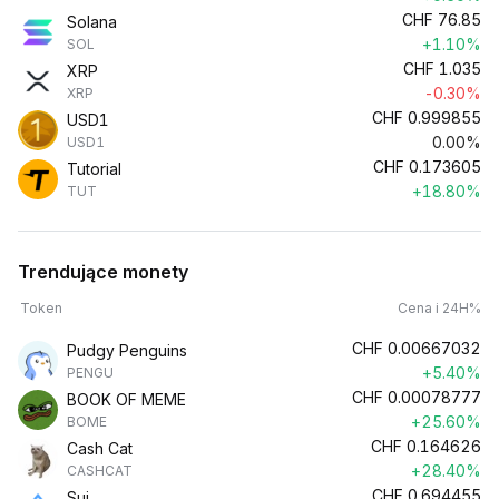
CHF
76.85
Solana
+1.10%
SOL
CHF
1.035
XRP
-0.30%
XRP
CHF
0.999855
USD1
0.00%
USD1
CHF
0.173605
Tutorial
+18.80%
TUT
Trendujące monety
Token
Cena i 24H%
CHF
0.00667032
Pudgy Penguins
+5.40%
PENGU
CHF
0.00078777
BOOK OF MEME
+25.60%
BOME
CHF
0.164626
Cash Cat
+28.40%
CASHCAT
CHF
0.694455
Sui