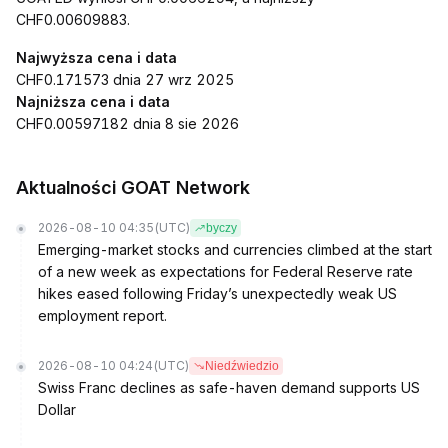
CHF0.00609883.
Najwyższa cena i data
CHF0.171573 dnia 27 wrz 2025
Najniższa cena i data
CHF0.00597182 dnia 8 sie 2026
Aktualności GOAT Network
2026-08-10 04:35
(UTC)
byczy
Emerging-market stocks and currencies climbed at the start
of a new week as expectations for Federal Reserve rate
hikes eased following Friday’s unexpectedly weak US
employment report.
2026-08-10 04:24
(UTC)
Niedźwiedzio
Swiss Franc declines as safe-haven demand supports US
Dollar