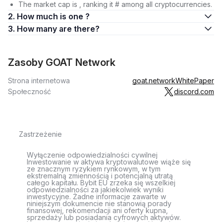
The market cap is , ranking it # among all cryptocurrencies.
2. How much is one ?
3. How many are there?
Zasoby GOAT Network
Strona internetowa
goat.network
WhitePaper
Społeczność
discord.com
Zastrzeżenie
Wyłączenie odpowiedzialności cywilnej
Inwestowanie w aktywa kryptowalutowe wiąże się
ze znacznym ryzykiem rynkowym, w tym
ekstremalną zmiennością i potencjalną utratą
całego kapitału. Bybit EU zrzeka się wszelkiej
odpowiedzialności za jakiekolwiek wyniki
inwestycyjne. Żadne informacje zawarte w
niniejszym dokumencie nie stanowią porady
finansowej, rekomendacji ani oferty kupna,
sprzedaży lub posiadania cyfrowych aktywów.