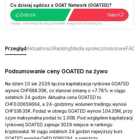
Co dzisiaj sądzisz o GOAT Network (GOATED)?
Dobrze
Słabo
Uwaga: Informacje te mają charakter wyłącznie informacyjny.
Przegląd
Aktualności
Ranking
Media społecznościowe
FAQ
Podsumowanie ceny GOATED na żywo
Na dzień 10 sie 2026 łączna kapitalizacja rynkowa GOATED
wynosi CHF688.35K, co stanowi zmianę o +7.78% w ciągu
ostatnich 24 godzin. Aktualna cena GOATED to
CHF0.00659664, a 24-godzinny wolumen tradingu wynosi
CHF536.35K. Podaż w obiegu GOATED wynosi 104.35M, przy
czym maksymalna podaż to 1.00B. Pod względem kapitalizacji
rynkowej GOATED zajmuje 3029 miejsce w rankingu
kryptowalut. W ciągu ostatnich 24 godzin najwyższy kurs
GOATED wyniósł CHF0.0066294, a najniższy