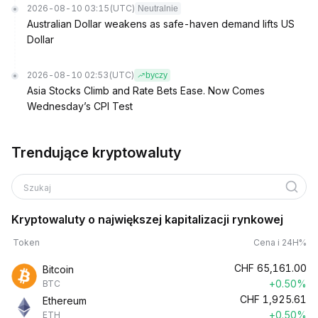
2026-08-10 03:15
(UTC)
Neutralnie
Australian Dollar weakens as safe-haven demand lifts US
Dollar
2026-08-10 02:53
(UTC)
byczy
Asia Stocks Climb and Rate Bets Ease. Now Comes
Wednesday’s CPI Test
Trendujące kryptowaluty
Szukaj
Kryptowaluty o największej kapitalizacji rynkowej
Token
Cena i 24H%
CHF
65,161.00
Bitcoin
+0.50%
BTC
CHF
1,925.61
Ethereum
+0.50%
ETH