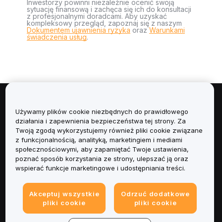
Inwestorzy powinni niezależnie ocenić swoją
sytuację finansową i zachęca się ich do konsultacji
z profesjonalnymi doradcami. Aby uzyskać
kompleksowy przegląd, zapoznaj się z naszym
Dokumentem ujawnienia ryzyka
oraz
Warunkami
świadczenia usług
.
Informacje
Używamy plików cookie niezbędnych do prawidłowego
działania i zapewnienia bezpieczeństwa tej strony. Za
Usługi
Twoją zgodą wykorzystujemy również pliki cookie związane
z funkcjonalnością, analityką, marketingiem i mediami
społecznościowymi, aby zapamiętać Twoje ustawienia,
Obsługa Klienta
poznać sposób korzystania ze strony, ulepszać ją oraz
wspierać funkcje marketingowe i udostępniania treści.
Produkty
Akceptuj wszystkie
Odrzuć dodatkowe
Informacje prawne
pliki cookie
pliki cookie