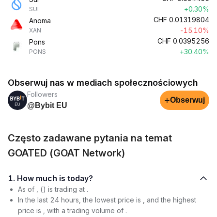
+0.30%
SUI
CHF
0.01319804
Anoma
-15.10%
XAN
CHF
0.0395256
Pons
+30.40%
PONS
Obserwuj nas w mediach społecznościowych
Followers
+
Obserwuj
@Bybit EU
Często zadawane pytania na temat
GOATED (GOAT Network)
1. How much is today?
As of , () is trading at .
In the last 24 hours, the lowest price is , and the highest
price is , with a trading volume of .