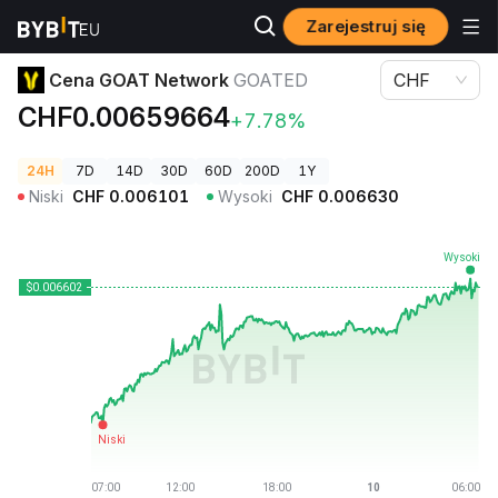
Zarejestruj się
Ceny kryptowalut
Cena GOAT Network GOATED
Cena GOAT Network
GOATED
CHF
CHF0.00659664
+7.78%
24H
7D
14D
30D
60D
200D
1Y
Niski
CHF
0.006101
Wysoki
CHF
0.006630