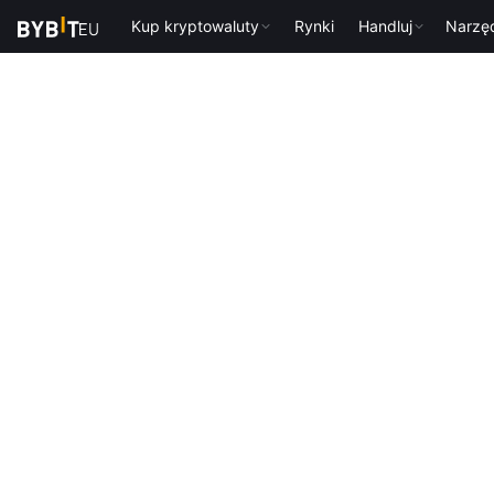
Kup kryptowaluty
Rynki
Handluj
Narzę