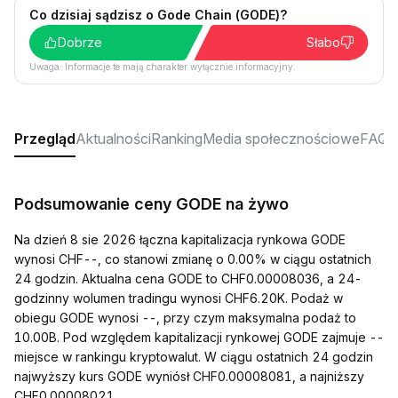
Co dzisiaj sądzisz o Gode Chain (GODE)?
Dobrze
Słabo
Uwaga: Informacje te mają charakter wyłącznie informacyjny.
Przegląd
Aktualności
Ranking
Media społecznościowe
FAQ
Podsumowanie ceny GODE na żywo
Na dzień 8 sie 2026 łączna kapitalizacja rynkowa GODE
wynosi CHF--, co stanowi zmianę o 0.00% w ciągu ostatnich
24 godzin. Aktualna cena GODE to CHF0.00008036, a 24-
godzinny wolumen tradingu wynosi CHF6.20K. Podaż w
obiegu GODE wynosi --, przy czym maksymalna podaż to
10.00B. Pod względem kapitalizacji rynkowej GODE zajmuje --
miejsce w rankingu kryptowalut. W ciągu ostatnich 24 godzin
najwyższy kurs GODE wyniósł CHF0.00008081, a najniższy
CHF0.00008021.