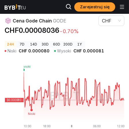
Zarejestruj się
Ceny kryptowalut
Cena Gode Chain GODE
Cena Gode Chain
GODE
CHF
CHF0.00008036
-0.70%
24H
7D
14D
30D
60D
200D
1Y
Niski
CHF
0.000080
Wysoki
CHF
0.000081