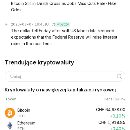
Bitcoin Still in Death Cross as Jobs Miss Cuts Rate-Hike
Odds
2026-08-07 19:45
(UTC)
byczy
The dollar fell Friday after soft US labor data reduced
expectations that the Federal Reserve will raise interest
rates in the near term.
Trendujące kryptowaluty
Szukaj
Kryptowaluty o największej kapitalizacji rynkowej
Token
Cena i 24H%
CHF
64,938.00
Bitcoin
+0.10%
BTC
CHF
1,918.85
Ethereum
+0.40%
ETH