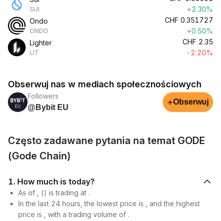
+2.30%
SUI
CHF
0.351727
Ondo
+0.50%
ONDO
CHF
2.35
Lighter
-2.20%
LIT
Obserwuj nas w mediach społecznościowych
Followers
+
Obserwuj
@Bybit EU
Często zadawane pytania na temat GODE
(Gode Chain)
1. How much is today?
As of , () is trading at .
In the last 24 hours, the lowest price is , and the highest
price is , with a trading volume of .