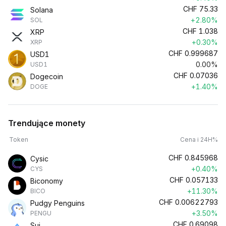
CHF
75.33
Solana
+2.80%
SOL
CHF
1.038
XRP
+0.30%
XRP
CHF
0.999687
USD1
0.00%
USD1
CHF
0.07036
Dogecoin
+1.40%
DOGE
Trendujące monety
Token
Cena i 24H%
CHF
0.845968
Cysic
+0.40%
CYS
CHF
0.057133
Biconomy
+11.30%
BICO
CHF
0.00622793
Pudgy Penguins
+3.50%
PENGU
CHF
0.69098
Sui