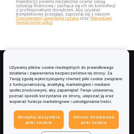
Inwestorzy powinni niezależnie ocenić swoją
sytuację finansową i zachęca się ich do konsultacji
z profesjonalnymi doradcami. Aby uzyskać
kompleksowy przegląd, zapoznaj się z naszym
Dokumentem ujawnienia ryzyka
oraz
Warunkami
świadczenia usług
.
Informacje
Używamy plików cookie niezbędnych do prawidłowego
działania i zapewnienia bezpieczeństwa tej strony. Za
Usługi
Twoją zgodą wykorzystujemy również pliki cookie związane
z funkcjonalnością, analityką, marketingiem i mediami
społecznościowymi, aby zapamiętać Twoje ustawienia,
Obsługa Klienta
poznać sposób korzystania ze strony, ulepszać ją oraz
wspierać funkcje marketingowe i udostępniania treści.
Produkty
Akceptuj wszystkie
Odrzuć dodatkowe
Informacje prawne
pliki cookie
pliki cookie