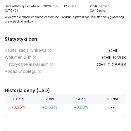
Data ostatniej aktualizacji: 2026-08-08 12:23:07
Źródło danych:
(UTC+0)
CoinGecko
Wyłączenie odpowiedzialności cywilnej: Wyniki z przeszłości nie stanowią gwarancji
przyszłych wyników.
Statystyki cen
Kapitalizacja rynkowa
--
Wolumen 24h
6.20K
Historyczne maksimum
0.08893
Podaż w obiegu
--
Historia ceny (USD)
Dzisiaj
7 dni
14 dni
30 dni
-0.36%
+0.53%
+0.63%
--