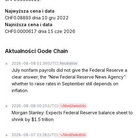
Najwyższa cena i data
CHF0.08893 dnia 10 gru 2022
Najniższa cena i data
CHF0.0000617 dnia 15 cze 2026
Aktualności Gode Chain
2026-08-08 01:39
(UTC)
Neutralnie
July nonfarm payrolls did not give the Federal Reserve a
clear answer; the “New Federal Reserve News Agency”:
whether to raise rates in September still depends on
inflation.
2026-08-08 00:25
(UTC)
Niedźwiedzio
Morgan Stanley: Expects Federal Reserve balance sheet to
shrink by $1.5 trillion
2026-08-07 23:28
(UTC)
Niedźwiedzio