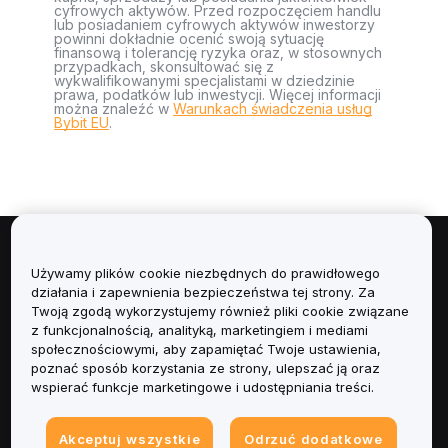
cyfrowych aktywów. Przed rozpoczęciem handlu
lub posiadaniem cyfrowych aktywów inwestorzy
powinni dokładnie ocenić swoją sytuację
finansową i tolerancję ryzyka oraz, w stosownych
przypadkach, skonsultować się z
wykwalifikowanymi specjalistami w dziedzinie
prawa, podatków lub inwestycji. Więcej informacji
można znaleźć w
Warunkach świadczenia usług
Bybit EU
.
Informacje
Używamy plików cookie niezbędnych do prawidłowego
działania i zapewnienia bezpieczeństwa tej strony. Za
Usługi
Twoją zgodą wykorzystujemy również pliki cookie związane
z funkcjonalnością, analityką, marketingiem i mediami
społecznościowymi, aby zapamiętać Twoje ustawienia,
Obsługa Klienta
poznać sposób korzystania ze strony, ulepszać ją oraz
wspierać funkcje marketingowe i udostępniania treści.
Produkty
Akceptuj wszystkie
Odrzuć dodatkowe