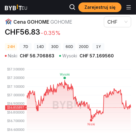
Zarejestruj się
Ceny kryptowalut
Cena GOHOME GOHOME
Cena GOHOME
GOHOME
CHF
CHF56.83
-0.35%
24H
7D
14D
30D
60D
200D
1Y
Niski
CHF
56.706863
Wysoki
CHF
57.169560