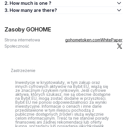
2. How much is one ?
3. How many are there?
Zasoby GOHOME
Strona internetowa
gohometoken.com
WhitePaper
Społeczność
Zastrzeżenie
Inwestycje w kryptowaluty, w tym zakup oraz
innych cyfrowych aktywów na Bybit EU, wiążą się
ze znacznym ryzykiem rynkowym. Jeśli cyfrowe
aktywa, których szukasz, nie są obecnie dostępne
na Bybit EU, mogą zostać dodane w przyszłości.
Bybit EU nie ponosi odpowiedzialności za wyniki
inwestycyjne. Informacje o cenach i inne dane
przedstawione w tym miejscu pochodzą z
publicznie dostępnych źródeł i służą wyłącznie
celom informacyjnym. Treść ta nie stanowi porady
finansowej ani żadnej rekomendacji lub oferty
kupna, sprzedaży lub posiadania jakichkolwiek