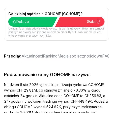
Co dzisiaj sądzisz o GOHOME (GOHOME)?
Dobrze
Słabo
Uwaga: Ta ankieta odzwierciedla wyłącznie opinie użytkowników i nie stanowi
porady finansowej. Nie jest ona wspierana przez Bybit EU ani nie ma na celu
wskazywania przyszłych wyników.
Przegląd
Aktualności
Ranking
Media społecznościowe
FAQ
Podsumowanie ceny GOHOME na żywo
Na dzień 6 sie 2026 łączna kapitalizacja rynkowa GOHOME
wynosi CHF29.81M, co stanowi zmianę o -0.36% w ciągu
ostatnich 24 godzin. Aktualna cena GOHOME to CHF56.83, a
24-godzinny wolumen tradingu wynosi CHF448.49K. Podaż w
obiegu GOHOME wynosi 524.62K, przy czym maksymalna
podaż to 10.00M. Pod względem kapitalizacji rynkowej