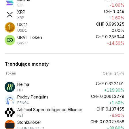
-1.00%
SOL
CHF
1.049
XRP
-1.60%
XRP
CHF
0.999325
USD1
0.00%
USD1
CHF
0.285944
GRVT Token
-14.50%
GRVT
Trendujące monety
Token
Cena i 24H%
CHF
0.322191
Heima
+119.30%
HEI
CHF
0.00613278
Pudgy Penguins
+1.50%
PENGU
CHF
0.137455
Artificial Superintelligence Alliance
-9.90%
FET
CHF
0.02027858
StonkBroker
+38.80%
STONKBROKER