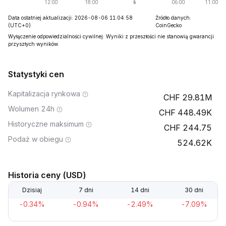
Data ostatniej aktualizacji: 2026-08-06 11:04:58
Źródło danych:
(UTC+0)
CoinGecko
Wyłączenie odpowiedzialności cywilnej: Wyniki z przeszłości nie stanowią gwarancji
przyszłych wyników.
Statystyki cen
Kapitalizacja rynkowa
29.81M
Wolumen 24h
448.49K
Historyczne maksimum
244.75
Podaż w obiegu
524.62K
Historia ceny (USD)
Dzisiaj
7 dni
14 dni
30 dni
-0.34%
-0.94%
-2.49%
-7.09%