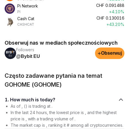
CHF
0.091488
Pi Network
+4.10%
PI
CHF
0.130016
Cash Cat
+43.20%
CASHCAT
Obserwuj nas w mediach społecznościowych
Followers
+
Obserwuj
@Bybit EU
Często zadawane pytania na temat
GOHOME (GOHOME)
1. How much is today?
As of , () is trading at .
In the last 24 hours, the lowest price is , and the highest
price is , with a trading volume of .
The market cap is , ranking it # among all cryptocurrencies.