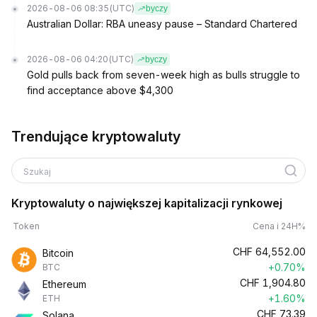
2026-08-06 08:35
(UTC)
byczy
Australian Dollar: RBA uneasy pause – Standard Chartered
2026-08-06 04:20
(UTC)
byczy
Gold pulls back from seven-week high as bulls struggle to
find acceptance above $4,300
Trendujące kryptowaluty
Szukaj
Kryptowaluty o największej kapitalizacji rynkowej
Token
Cena i 24H%
CHF
64,552.00
Bitcoin
+0.70%
BTC
CHF
1,904.80
Ethereum
+1.60%
ETH
CHF
73.39
Solana