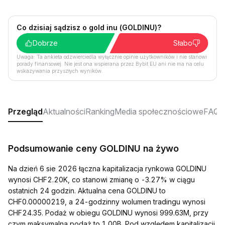
Co dzisiaj sądzisz o gold inu (GOLDINU)?
Dobrze
Słabo
Uwaga: Ta ankieta odzwierciedla wyłącznie opinie użytkowników i nie stanowi
porady finansowej. Nie jest ona wspierana przez Bybit EU ani nie ma na celu
wskazywania przyszłych wyników.
Przegląd
Aktualności
Ranking
Media społecznościowe
FAQ
Podsumowanie ceny GOLDINU na żywo
Na dzień 6 sie 2026 łączna kapitalizacja rynkowa GOLDINU
wynosi CHF2.20K, co stanowi zmianę o -3.27% w ciągu
ostatnich 24 godzin. Aktualna cena GOLDINU to
CHF0.00000219, a 24-godzinny wolumen tradingu wynosi
CHF24.35. Podaż w obiegu GOLDINU wynosi 999.63M, przy
czym maksymalna podaż to 1.00B. Pod względem kapitalizacji