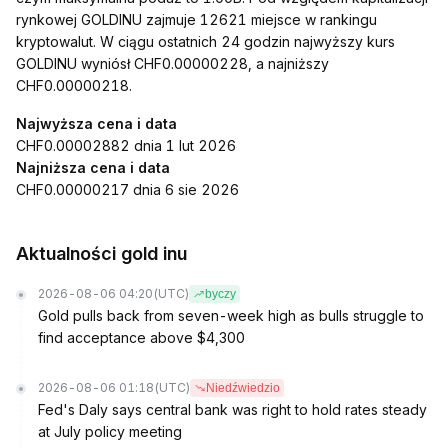
rynkowej GOLDINU zajmuje 12621 miejsce w rankingu
kryptowalut. W ciągu ostatnich 24 godzin najwyższy kurs
GOLDINU wyniósł CHF0.00000228, a najniższy
CHF0.00000218.
Najwyższa cena i data
CHF0.00002882 dnia 1 lut 2026
Najniższa cena i data
CHF0.00000217 dnia 6 sie 2026
Aktualności gold inu
2026-08-06 04:20
(UTC)
byczy
Gold pulls back from seven-week high as bulls struggle to
find acceptance above $4,300
2026-08-06 01:18
(UTC)
Niedźwiedzio
Fed's Daly says central bank was right to hold rates steady
at July policy meeting