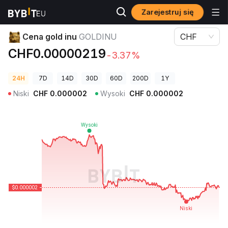
Zarejestruj się
Ceny kryptowalut
Cena gold inu GOLDINU
Cena gold inu
GOLDINU
CHF
CHF0.00000219
-3.37%
24H
7D
14D
30D
60D
200D
1Y
Niski
CHF
0.000002
Wysoki
CHF
0.000002