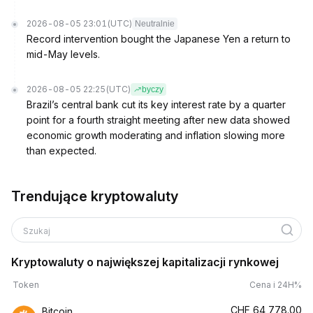
2026-08-05 23:01
(UTC)
Neutralnie
Record intervention bought the Japanese Yen a return to
mid-May levels.
2026-08-05 22:25
(UTC)
byczy
Brazil’s central bank cut its key interest rate by a quarter
point for a fourth straight meeting after new data showed
economic growth moderating and inflation slowing more
than expected.
Trendujące kryptowaluty
Szukaj
Kryptowaluty o największej kapitalizacji rynkowej
Token
Cena i 24H%
CHF
64,778.00
Bitcoin