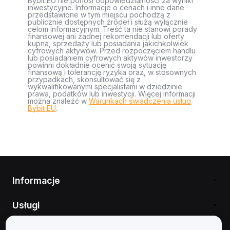
Bybit EU nie ponosi odpowiedzialności za wyniki
inwestycyjne. Informacje o cenach i inne dane
przedstawione w tym miejscu pochodzą z
publicznie dostępnych źródeł i służą wyłącznie
celom informacyjnym. Treść ta nie stanowi porady
finansowej ani żadnej rekomendacji lub oferty
kupna, sprzedaży lub posiadania jakichkolwiek
cyfrowych aktywów. Przed rozpoczęciem handlu
lub posiadaniem cyfrowych aktywów inwestorzy
powinni dokładnie ocenić swoją sytuację
finansową i tolerancję ryzyka oraz, w stosownych
przypadkach, skonsultować się z
wykwalifikowanymi specjalistami w dziedzinie
prawa, podatków lub inwestycji. Więcej informacji
można znaleźć w
Warunkach świadczenia usług
Bybit EU
.
Informacje
Usługi
Obsługa Klienta