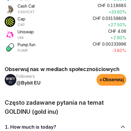
CHF
0.118685
Cash Cat
+33.60%
CASHCAT
CHF
0.03159809
Cap
+27.50%
CAP
CHF
4.06
Uniswap
+2.90%
UNI
CHF
0.00233996
Pump.fun
-3.80%
PUMP
Obserwuj nas w mediach społecznościowych
Followers
+
Obserwuj
@Bybit EU
Często zadawane pytania na temat
GOLDINU (gold inu)
1. How much is today?