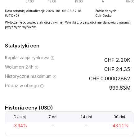
Data ostatniej aktualizacji: 2026-08-06 06:37:18
Źródło danych:
(UTC+0)
CoinGecko
Wyłączenie odpowiedzialności cywilnej: Wyniki z przeszłości nie stanowią gwarancji
przyszłych wyników.
Statystyki cen
Kapitalizacja rynkowa
2.20K
Wolumen 24h
24.35
Historyczne maksimum
0.00002882
Podaż w obiegu
999.63M
Historia ceny (USD)
Dzisiaj
7 dni
14 dni
30 dni
-3.34%
--
--
-43.11%