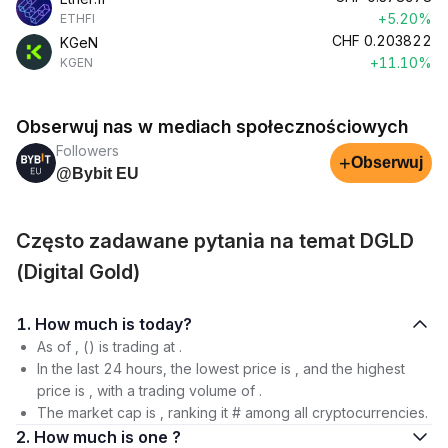
+5.20%
ETHFI
CHF
0.203822
KGeN
+11.10%
KGEN
Obserwuj nas w mediach społecznościowych
Followers
+
Obserwuj
@Bybit EU
Często zadawane pytania na temat DGLD
(Digital Gold)
1. How much is today?
As of , () is trading at .
In the last 24 hours, the lowest price is , and the highest
price is , with a trading volume of .
The market cap is , ranking it # among all cryptocurrencies.
2. How much is one ?