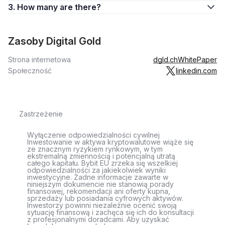
3. How many are there?
Zasoby Digital Gold
Strona internetowa
dgld.ch
WhitePaper
Społeczność
linkedin.com
Zastrzeżenie
Wyłączenie odpowiedzialności cywilnej
Inwestowanie w aktywa kryptowalutowe wiąże się
ze znacznym ryzykiem rynkowym, w tym
ekstremalną zmiennością i potencjalną utratą
całego kapitału. Bybit EU zrzeka się wszelkiej
odpowiedzialności za jakiekolwiek wyniki
inwestycyjne. Żadne informacje zawarte w
niniejszym dokumencie nie stanowią porady
finansowej, rekomendacji ani oferty kupna,
sprzedaży lub posiadania cyfrowych aktywów.
Inwestorzy powinni niezależnie ocenić swoją
sytuację finansową i zachęca się ich do konsultacji
z profesjonalnymi doradcami. Aby uzyskać