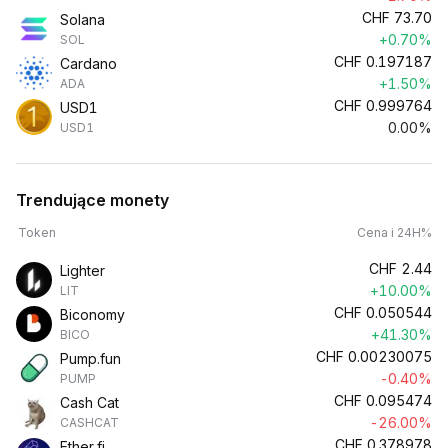
CHF
73.70
Solana
+0.70%
SOL
CHF
0.197187
Cardano
+1.50%
ADA
CHF
0.999764
USD1
0.00%
USD1
Trendujące monety
Token
Cena i 24H%
CHF
2.44
Lighter
+10.00%
LIT
CHF
0.050544
Biconomy
+41.30%
BICO
CHF
0.00230075
Pump.fun
-0.40%
PUMP
CHF
0.095474
Cash Cat
-26.00%
CASHCAT
CHF
0.378978
Ether.fi