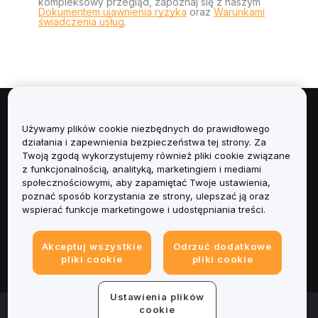
kompleksowy przegląd, zapoznaj się z naszym
Dokumentem ujawnienia ryzyka
oraz
Warunkami
świadczenia usług
.
Informacje
Używamy plików cookie niezbędnych do prawidłowego
działania i zapewnienia bezpieczeństwa tej strony. Za
Usługi
Twoją zgodą wykorzystujemy również pliki cookie związane
z funkcjonalnością, analityką, marketingiem i mediami
społecznościowymi, aby zapamiętać Twoje ustawienia,
Obsługa Klienta
poznać sposób korzystania ze strony, ulepszać ją oraz
wspierać funkcje marketingowe i udostępniania treści.
Produkty
Akceptuj wszystkie
Odrzuć dodatkowe
Informacje prawne
pliki cookie
pliki cookie
Ustawienia plików
© 2025-2026 Bybit.eu. All rights reserved.
cookie