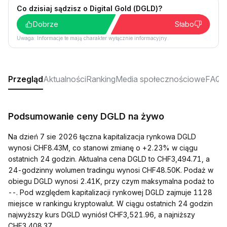
Co dzisiaj sądzisz o Digital Gold (DGLD)?
Dobrze
Słabo
Uwaga: Informacje te mają charakter wyłącznie informacyjny.
Przegląd
Aktualności
Ranking
Media społecznościowe
FAQ
Podsumowanie ceny DGLD na żywo
Na dzień 7 sie 2026 łączna kapitalizacja rynkowa DGLD
wynosi CHF8.43M, co stanowi zmianę o +2.23% w ciągu
ostatnich 24 godzin. Aktualna cena DGLD to CHF3,494.71, a
24-godzinny wolumen tradingu wynosi CHF48.50K. Podaż w
obiegu DGLD wynosi 2.41K, przy czym maksymalna podaż to
--. Pod względem kapitalizacji rynkowej DGLD zajmuje 1128
miejsce w rankingu kryptowalut. W ciągu ostatnich 24 godzin
najwyższy kurs DGLD wyniósł CHF3,521.96, a najniższy
CHF3,408.37.