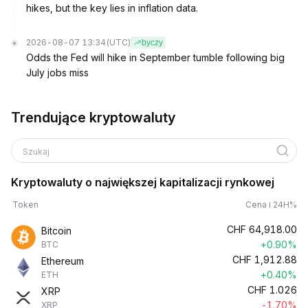
hikes, but the key lies in inflation data.
2026-08-07 13:34
(UTC)
byczy
Odds the Fed will hike in September tumble following big
July jobs miss
Trendujące kryptowaluty
Szukaj
Kryptowaluty o największej kapitalizacji rynkowej
Token
Cena i 24H%
CHF
64,918.00
Bitcoin
+0.90%
BTC
CHF
1,912.88
Ethereum
+0.40%
ETH
CHF
1.026
XRP
-1.70%
XRP