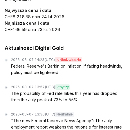
Najwyższa cena i data
CHF8,218.88 dnia 24 lut 2026
Najniższa cena i data
CHF166.59 dnia 23 lut 2026
Aktualności Digital Gold
2026-08-07 14:23
(UTC)
Niedźwiedzio
Federal Reserve's Barkin on inflation: If facing headwinds,
policy must be tightened
2026-08-07 13:57
(UTC)
byczy
The probability of Fed rate hikes this year has dropped
from the July peak of 73% to 55%.
2026-08-07 13:36
(UTC)
Neutralnie
"The new Federal Reserve News Agency": The July
employment report weakens the rationale for interest rate