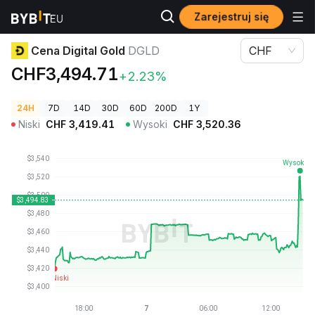
Zarejestruj się
Ceny kryptowalut
Cena Digital Gold DGLD
Cena Digital Gold
DGLD
CHF
CHF3,494.71
+2.23%
24H
7D
14D
30D
60D
200D
1Y
Niski
CHF
3,419.41
Wysoki
CHF
3,520.36