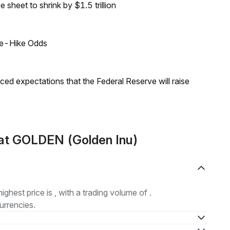
sheet to shrink by $1.5 trillion
ate-Hike Odds
duced expectations that the Federal Reserve will raise
at GOLDEN (Golden Inu)
highest price is , with a trading volume of .
urrencies.