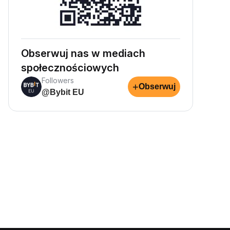
Obserwuj nas w mediach
społecznościowych
Followers
+
Obserwuj
@Bybit EU