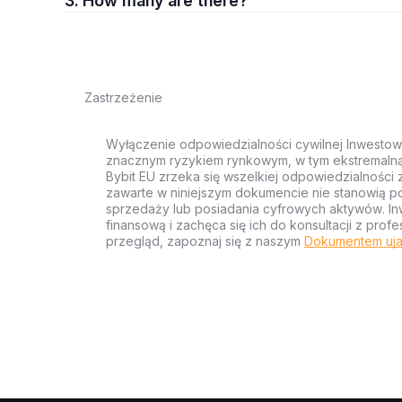
3. How many are there?
Zastrzeżenie
Wyłączenie odpowiedzialności cywilnej Inwestow
znacznym ryzykiem rynkowym, w tym ekstremalną z
Bybit EU zrzeka się wszelkiej odpowiedzialności 
zawarte w niniejszym dokumencie nie stanowią po
sprzedaży lub posiadania cyfrowych aktywów. Inw
finansową i zachęca się ich do konsultacji z pr
przegląd, zapoznaj się z naszym
Dokumentem uja