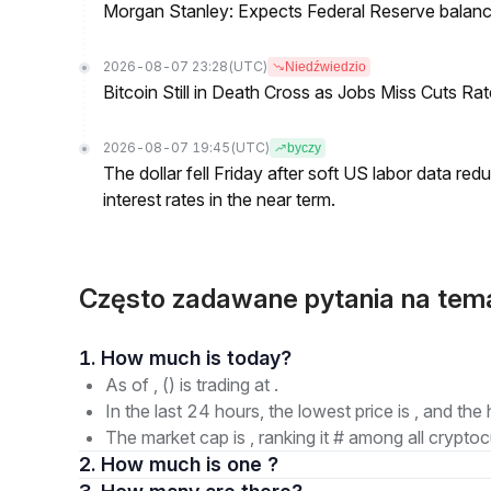
Morgan Stanley: Expects Federal Reserve balance 
2026-08-07 23:28
(UTC)
Niedźwiedzio
Bitcoin Still in Death Cross as Jobs Miss Cuts R
2026-08-07 19:45
(UTC)
byczy
The dollar fell Friday after soft US labor data re
interest rates in the near term.
Często zadawane pytania na tem
1. How much is today?
As of , () is trading at .
In the last 24 hours, the lowest price is , and the 
The market cap is , ranking it # among all cryptoc
2. How much is one ?