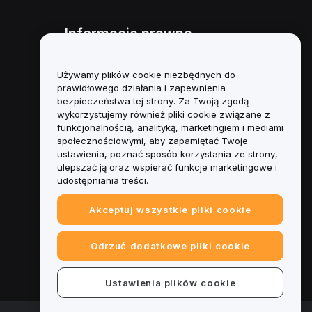
Informacje prawne
Polityka dotycząca konfliktu
interesów
Używamy plików cookie niezbędnych do
prawidłowego działania i zapewnienia
Podsumowanie polityki
bezpieczeństwa tej strony. Za Twoją zgodą
powiernictwa i zarządzania
wykorzystujemy również pliki cookie związane z
funkcjonalnością, analityką, marketingiem i mediami
Informacje ESG
społecznościowymi, aby zapamiętać Twoje
ustawienia, poznać sposób korzystania ze strony,
Biuletyny informacyjne
ulepszać ją oraz wspierać funkcje marketingowe i
kryptoaktywów
udostępniania treści.
Akceptuj wszystkie pliki cookie
Odrzuć dodatkowe pliki cookie
Ustawienia plików cookie