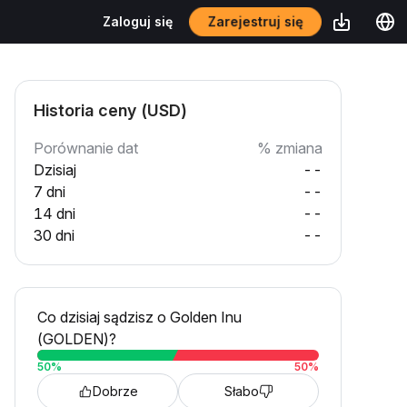
Zarejestruj się
Zaloguj się
Historia ceny (USD)
Porównanie dat
% zmiana
Dzisiaj
--
7 dni
--
14 dni
--
30 dni
--
Co dzisiaj sądzisz o Golden Inu
(GOLDEN)?
50
%
50
%
Dobrze
Słabo