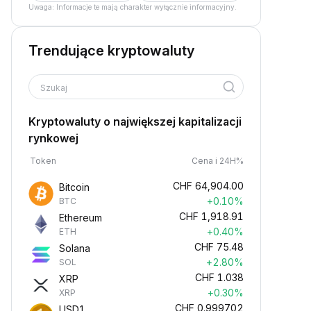
Uwaga: Informacje te mają charakter wyłącznie informacyjny.
Trendujące kryptowaluty
Szukaj
Kryptowaluty o największej kapitalizacji
rynkowej
Token
Cena i 24H%
CHF
64,904.00
Bitcoin
+0.10%
BTC
CHF
1,918.91
Ethereum
+0.40%
ETH
CHF
75.48
Solana
+2.80%
SOL
CHF
1.038
XRP
+0.30%
XRP
CHF
0.999702
USD1