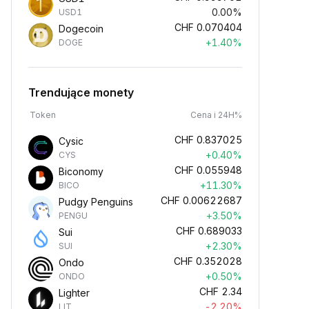
0.00%
USD1
CHF
0.070404
Dogecoin
+1.40%
DOGE
Trendujące monety
Token
Cena i 24H%
CHF
0.837025
Cysic
+0.40%
CYS
CHF
0.055948
Biconomy
+11.30%
BICO
CHF
0.00622687
Pudgy Penguins
+3.50%
PENGU
CHF
0.689033
Sui
+2.30%
SUI
CHF
0.352028
Ondo
+0.50%
ONDO
CHF
2.34
Lighter
-2.20%
LIT