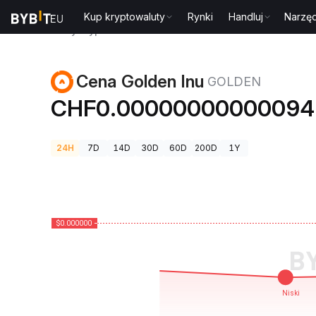
Kup kryptowaluty
Rynki
Handluj
Narzęd
Ceny kryptowalut
Cena Golden Inu GOLDEN
Cena Golden Inu
GOLDEN
CHF0.00000000000094
24H
7D
14D
30D
60D
200D
1Y