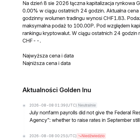
Na dzień 8 sie 2026 łączna kapitalizacja rynkow
0.00% w ciągu ostatnich 24 godzin. Aktualna 
godzinny wolumen tradingu wynosi CHF1.83. Pod
maksymalna podaż to 100.00P. Pod względem kapit
rankingu kryptowalut. W ciągu ostatnich 24 godzi
CHF--.
Najwyższa cena i data
Najniższa cena i data
Aktualności Golden Inu
2026-08-08 01:39
(UTC)
Neutralnie
July nonfarm payrolls did not give the Federal 
Agency”: whether to raise rates in September still
2026-08-08 00:25
(UTC)
Niedźwiedzio