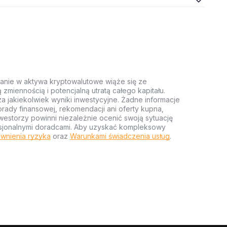
anie w aktywa kryptowalutowe wiąże się ze
miennością i potencjalną utratą całego kapitału.
za jakiekolwiek wyniki inwestycyjne. Żadne informacje
rady finansowej, rekomendacji ani oferty kupna,
estorzy powinni niezależnie ocenić swoją sytuację
ofesjonalnymi doradcami. Aby uzyskać kompleksowy
wnienia ryzyka
oraz
Warunkami świadczenia usług
.