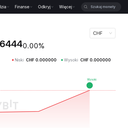
zia
Finanse
Odkryj
Więcej
CHF
6444
0.00%
Niski
CHF
0.000000
Wysoki
CHF
0.000000