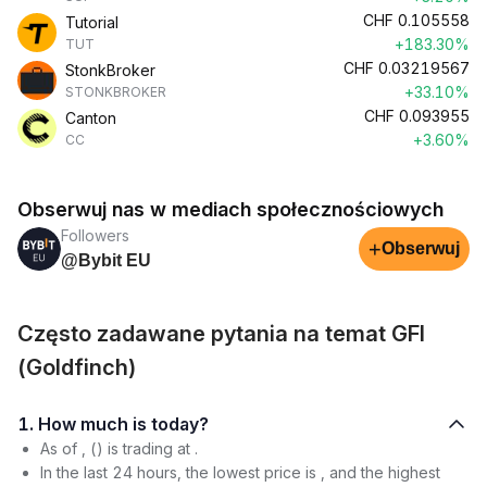
CHF
0.105558
Tutorial
+183.30%
TUT
CHF
0.03219567
StonkBroker
+33.10%
STONKBROKER
CHF
0.093955
Canton
+3.60%
CC
Obserwuj nas w mediach społecznościowych
Followers
+
Obserwuj
@Bybit EU
Często zadawane pytania na temat GFI
(Goldfinch)
1. How much is today?
As of , () is trading at .
In the last 24 hours, the lowest price is , and the highest