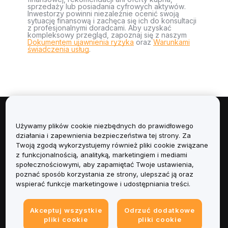
sprzedaży lub posiadania cyfrowych aktywów.
Inwestorzy powinni niezależnie ocenić swoją
sytuację finansową i zachęca się ich do konsultacji
z profesjonalnymi doradcami. Aby uzyskać
kompleksowy przegląd, zapoznaj się z naszym
Dokumentem ujawnienia ryzyka
oraz
Warunkami
świadczenia usług
.
Informacje
Używamy plików cookie niezbędnych do prawidłowego
działania i zapewnienia bezpieczeństwa tej strony. Za
Usługi
Twoją zgodą wykorzystujemy również pliki cookie związane
z funkcjonalnością, analityką, marketingiem i mediami
społecznościowymi, aby zapamiętać Twoje ustawienia,
Obsługa Klienta
poznać sposób korzystania ze strony, ulepszać ją oraz
wspierać funkcje marketingowe i udostępniania treści.
Produkty
Akceptuj wszystkie
Odrzuć dodatkowe
Informacje prawne
pliki cookie
pliki cookie