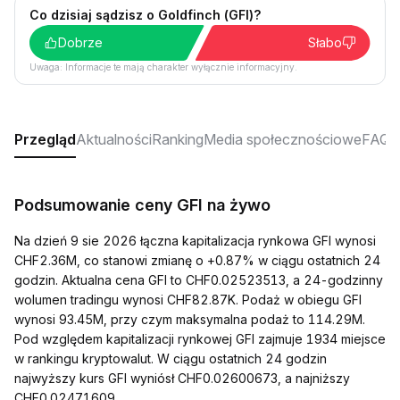
Co dzisiaj sądzisz o Goldfinch (GFI)?
Dobrze
Słabo
Uwaga: Informacje te mają charakter wyłącznie informacyjny.
Przegląd
Aktualności
Ranking
Media społecznościowe
FAQ
Podsumowanie ceny GFI na żywo
Na dzień 9 sie 2026 łączna kapitalizacja rynkowa GFI wynosi
CHF2.36M, co stanowi zmianę o +0.87% w ciągu ostatnich 24
godzin. Aktualna cena GFI to CHF0.02523513, a 24-godzinny
wolumen tradingu wynosi CHF82.87K. Podaż w obiegu GFI
wynosi 93.45M, przy czym maksymalna podaż to 114.29M.
Pod względem kapitalizacji rynkowej GFI zajmuje 1934 miejsce
w rankingu kryptowalut. W ciągu ostatnich 24 godzin
najwyższy kurs GFI wyniósł CHF0.02600673, a najniższy
CHF0.02471609.