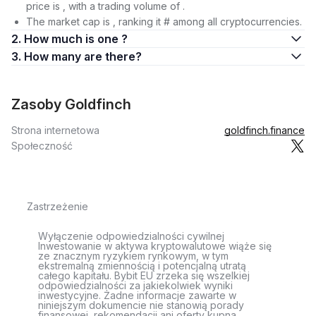
price is , with a trading volume of .
The market cap is , ranking it # among all cryptocurrencies.
2. How much is one ?
3. How many are there?
Zasoby Goldfinch
Strona internetowa
goldfinch.finance
Społeczność
Zastrzeżenie
Wyłączenie odpowiedzialności cywilnej
Inwestowanie w aktywa kryptowalutowe wiąże się
ze znacznym ryzykiem rynkowym, w tym
ekstremalną zmiennością i potencjalną utratą
całego kapitału. Bybit EU zrzeka się wszelkiej
odpowiedzialności za jakiekolwiek wyniki
inwestycyjne. Żadne informacje zawarte w
niniejszym dokumencie nie stanowią porady
finansowej, rekomendacji ani oferty kupna,