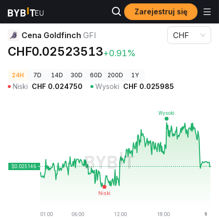
Zarejestruj się
Ceny kryptowalut
Cena Goldfinch GFI
Cena Goldfinch
GFI
CHF
CHF0.02523513
+0.91%
24H
7D
14D
30D
60D
200D
1Y
Niski
CHF
0.024750
Wysoki
CHF
0.025985