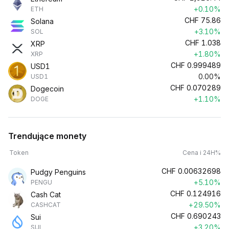
+0.10%
ETH
CHF
75.86
Solana
+3.10%
SOL
CHF
1.038
XRP
+1.80%
XRP
CHF
0.999489
USD1
0.00%
USD1
CHF
0.070289
Dogecoin
+1.10%
DOGE
Trendujące monety
Token
Cena i 24H%
CHF
0.00632698
Pudgy Penguins
+5.10%
PENGU
CHF
0.124916
Cash Cat
+29.50%
CASHCAT
CHF
0.690243
Sui
+3.20%
SUI