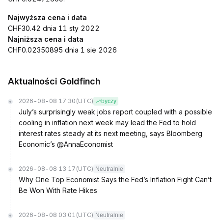
Najwyższa cena i data
CHF30.42 dnia 11 sty 2022
Najniższa cena i data
CHF0.02350895 dnia 1 sie 2026
Aktualności Goldfinch
2026-08-08 17:30
(UTC)
byczy
July’s surprisingly weak jobs report coupled with a possible
cooling in inflation next week may lead the Fed to hold
interest rates steady at its next meeting, says Bloomberg
Economic’s @AnnaEconomist
2026-08-08 13:17
(UTC)
Neutralnie
Why One Top Economist Says the Fed’s Inflation Fight Can’t
Be Won With Rate Hikes
2026-08-08 03:01
(UTC)
Neutralnie