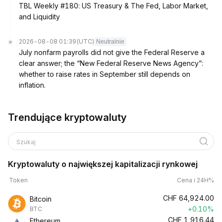
TBL Weekly #180: US Treasury & The Fed, Labor Market,
and Liquidity
2026-08-08 01:39
(UTC)
Neutralnie
July nonfarm payrolls did not give the Federal Reserve a
clear answer; the “New Federal Reserve News Agency”:
whether to raise rates in September still depends on
inflation.
Trendujące kryptowaluty
Szukaj
Kryptowaluty o największej kapitalizacji rynkowej
Token
Cena i 24H%
CHF
64,924.00
Bitcoin
+0.10%
BTC
CHF
1,916.44
Ethereum