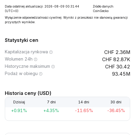
Data ostatniej aktualizacji: 2026-08-09 00:31:44
Źródło danych:
(UTC+0)
CoinGecko
Wyłączenie odpowiedzialności cywilnej: Wyniki z przeszłości nie stanowią gwarancji
przyszłych wyników.
Statystyki cen
Kapitalizacja rynkowa
2.36M
Wolumen 24h
82.87K
Historyczne maksimum
30.42
Podaż w obiegu
93.45M
Historia ceny (USD)
Dzisiaj
7 dni
14 dni
30 dni
+0.91%
+4.35%
-11.65%
-36.45%