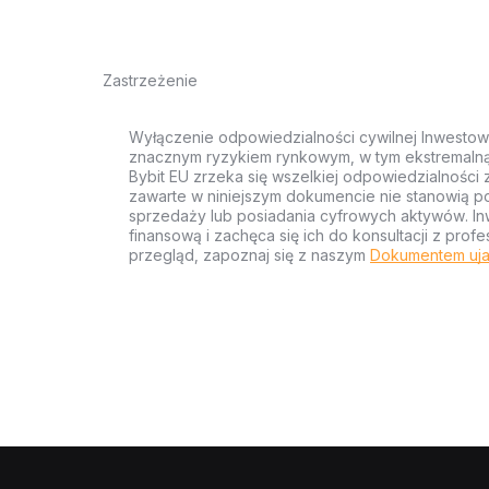
Zastrzeżenie
Wyłączenie odpowiedzialności cywilnej Inwestow
znacznym ryzykiem rynkowym, w tym ekstremalną z
Bybit EU zrzeka się wszelkiej odpowiedzialności 
zawarte w niniejszym dokumencie nie stanowią po
sprzedaży lub posiadania cyfrowych aktywów. Inw
finansową i zachęca się ich do konsultacji z pr
przegląd, zapoznaj się z naszym
Dokumentem uja