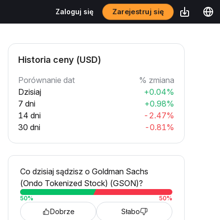
Zarejestruj się
Zaloguj się
Historia ceny (USD)
Porównanie dat
% zmiana
Dzisiaj
+0.04%
7 dni
+0.98%
14 dni
-2.47%
30 dni
-0.81%
Co dzisiaj sądzisz o Goldman Sachs
(Ondo Tokenized Stock) (GSON)?
50
%
50
%
Dobrze
Słabo