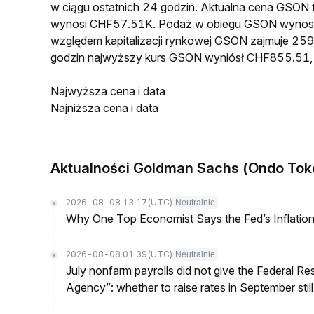
w ciągu ostatnich 24 godzin. Aktualna cena GSON
wynosi CHF57.51K. Podaż w obiegu GSON wynosi 
względem kapitalizacji rynkowej GSON zajmuje 2595
godzin najwyższy kurs GSON wyniósł CHF855.51,
Najwyższa cena i data
Najniższa cena i data
Aktualności Goldman Sachs (Ondo Tok
2026-08-08 13:17
(UTC)
Neutralnie
Why One Top Economist Says the Fed’s Inflation
2026-08-08 01:39
(UTC)
Neutralnie
July nonfarm payrolls did not give the Federal 
Agency”: whether to raise rates in September still