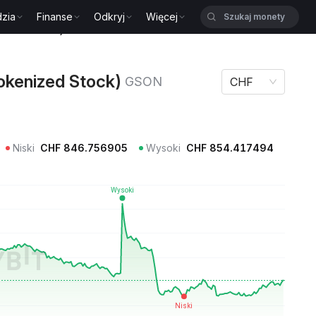
zia
Finanse
Odkryj
Więcej
nized Stock) GSON
kenized Stock)
GSON
CHF
Niski
CHF
846.756905
Wysoki
CHF
854.417494