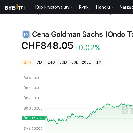
Kup kryptowaluty
Rynki
Handluj
Narzęd
Ceny kryptowalut
Cena Goldman Sachs (Ondo Toke
Cena Goldman Sachs (Ondo To
CHF848.05
+0.02%
24H
7D
14D
30D
60D
200D
1Y