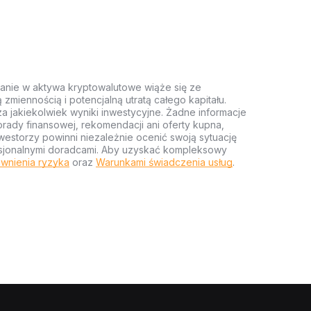
anie w aktywa kryptowalutowe wiąże się ze
miennością i potencjalną utratą całego kapitału.
za jakiekolwiek wyniki inwestycyjne. Żadne informacje
rady finansowej, rekomendacji ani oferty kupna,
estorzy powinni niezależnie ocenić swoją sytuację
ofesjonalnymi doradcami. Aby uzyskać kompleksowy
wnienia ryzyka
oraz
Warunkami świadczenia usług
.