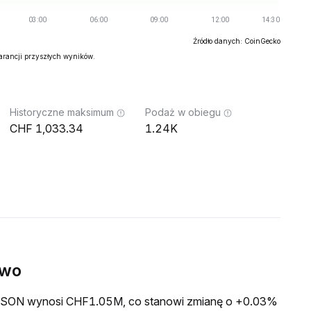
Źródło danych: CoinGecko
warancji przyszłych wyników.
Historyczne maksimum
Podaż w obiegu
1,033.34
1.24K
ywo
a GSON wynosi CHF1.05M, co stanowi zmianę o +0.03%