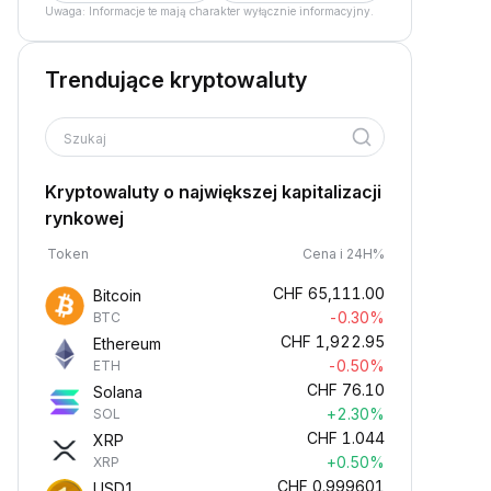
Uwaga: Informacje te mają charakter wyłącznie informacyjny.
Trendujące kryptowaluty
Szukaj
Kryptowaluty o największej kapitalizacji
rynkowej
Token
Cena i 24H%
CHF
65,111.00
Bitcoin
-0.30%
BTC
CHF
1,922.95
Ethereum
-0.50%
ETH
CHF
76.10
Solana
+2.30%
SOL
CHF
1.044
XRP
+0.50%
XRP
CHF
0.999601
USD1