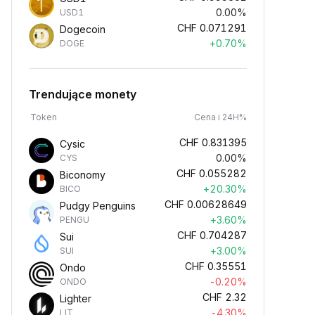
0.00%
USD1
CHF
0.071291
Dogecoin
+0.70%
DOGE
Trendujące monety
Token
Cena i 24H%
CHF
0.831395
Cysic
0.00%
CYS
CHF
0.055282
Biconomy
+20.30%
BICO
CHF
0.00628649
Pudgy Penguins
+3.60%
PENGU
CHF
0.704287
Sui
+3.00%
SUI
CHF
0.35551
Ondo
-0.20%
ONDO
CHF
2.32
Lighter
-4.30%
LIT