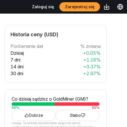
Zarejestruj się
Zaloguj się
Historia ceny (USD)
Porównanie dat
% zmiana
Dzisiaj
+0.05%
7 dni
+1.16%
14 dni
+3.37%
30 dni
+2.97%
Co dzisiaj sądzisz o GoldMiner (GM)?
50
%
50
%
Dobrze
Słabo
Uwaga: Ta ankieta odzwierciedla wyłącznie opinie