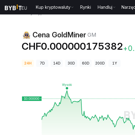
Kup kryptowaluty
Rynki
Handluj
Narzęd
Ceny kryptowalut
Cena GoldMiner GM
Cena GoldMiner
GM
CHF0.000000175382
+0
24H
7D
14D
30D
60D
200D
1Y