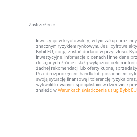
Zastrzeżenie
Inwestycje w kryptowaluty, w tym zakup oraz inn
znacznym ryzykiem rynkowym. Jeśli cyfrowe akty
Bybit EU, mogą zostać dodane w przyszłości. Byb
inwestycyjne. Informacje o cenach i inne dane p
dostępnych źródeł i służą wyłącznie celom inform
żadnej rekomendacji lub oferty kupna, sprzedaży
Przed rozpoczęciem handlu lub posiadaniem cyf
swoją sytuację finansową i tolerancję ryzyka ora
wykwalifikowanymi specjalistami w dziedzinie pra
znaleźć w
Warunkach świadczenia usług Bybit EU