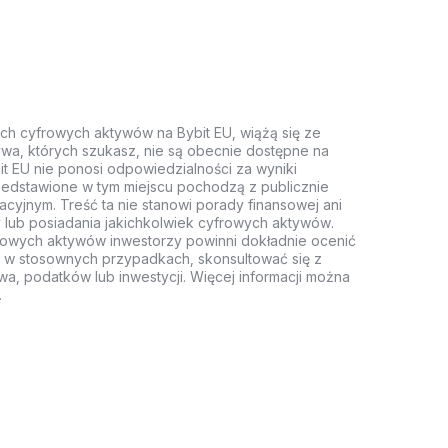
ych cyfrowych aktywów na Bybit EU, wiążą się ze
wa, których szukasz, nie są obecnie dostępne na
it EU nie ponosi odpowiedzialności za wyniki
rzedstawione w tym miejscu pochodzą z publicznie
acyjnym. Treść ta nie stanowi porady finansowej ani
 lub posiadania jakichkolwiek cyfrowych aktywów.
rowych aktywów inwestorzy powinni dokładnie ocenić
z, w stosownych przypadkach, skonsultować się z
wa, podatków lub inwestycji. Więcej informacji można
.