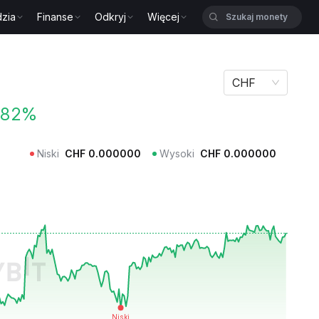
zia
Finanse
Odkryj
Więcej
CHF
.82%
Niski
CHF
0.000000
Wysoki
CHF
0.000000