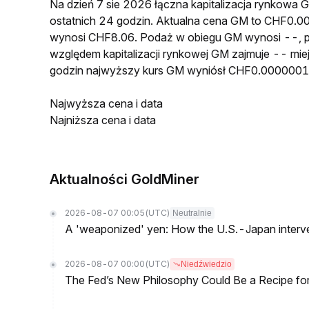
Na dzień 7 sie 2026 łączna kapitalizacja rynkow
ostatnich 24 godzin. Aktualna cena GM to CHF0.
wynosi CHF8.06. Podaż w obiegu GM wynosi --, 
względem kapitalizacji rynkowej GM zajmuje -- mie
godzin najwyższy kurs GM wyniósł CHF0.000000
Najwyższa cena i data
Najniższa cena i data
Aktualności GoldMiner
2026-08-07 00:05
(UTC)
Neutralnie
A 'weaponized' yen: How the U.S.-Japan interve
2026-08-07 00:00
(UTC)
Niedźwiedzio
The Fed’s New Philosophy Could Be a Recipe for I