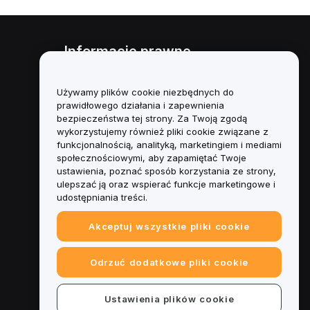
Informacje prawne
Polityka dotycząca konfliktu
interesów
Używamy plików cookie niezbędnych do
prawidłowego działania i zapewnienia
Podsumowanie polityki
bezpieczeństwa tej strony. Za Twoją zgodą
powiernictwa i zarządzania
wykorzystujemy również pliki cookie związane z
funkcjonalnością, analityką, marketingiem i mediami
Informacje ESG
społecznościowymi, aby zapamiętać Twoje
ustawienia, poznać sposób korzystania ze strony,
Biuletyny informacyjne
ulepszać ją oraz wspierać funkcje marketingowe i
kryptoaktywów
udostępniania treści.
Akceptuj wszystkie pliki cookie
Odrzuć dodatkowe pliki cookie
Ustawienia plików cookie