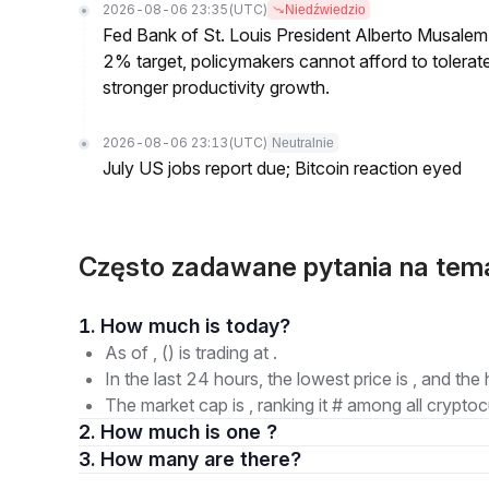
2026-08-06 23:35
(UTC)
Niedźwiedzio
Fed Bank of St. Louis President Alberto Musalem s
2% target, policymakers cannot afford to tolerate h
stronger productivity growth.
2026-08-06 23:13
(UTC)
Neutralnie
July US jobs report due; Bitcoin reaction eyed
Często zadawane pytania na tem
1. How much is today?
As of , () is trading at .
In the last 24 hours, the lowest price is , and the 
The market cap is , ranking it # among all cryptoc
2. How much is one ?
3. How many are there?