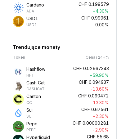
CHF
0.199579
Cardano
+4.30%
ADA
CHF
0.99961
USD1
0.00%
USD1
Trendujące monety
Token
Cena i 24H%
CHF
0.02967343
Hashflow
+59.90%
HFT
CHF
0.094937
Cash Cat
-13.60%
CASHCAT
CHF
0.090472
Canton
-13.30%
CC
CHF
0.67561
Sui
-2.30%
SUI
CHF
0.00000281
Pepe
-2.90%
PEPE
CHF
55.68
Hyperliquid