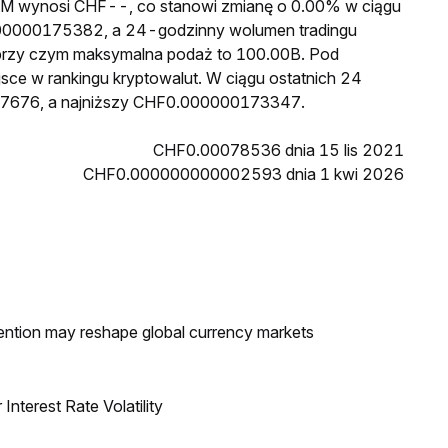
a GM wynosi CHF--, co stanowi zmianę o 0.00% w ciągu
000000175382, a 24-godzinny wolumen tradingu
przy czym maksymalna podaż to 100.00B. Pod
jsce w rankingu kryptowalut. W ciągu ostatnich 24
17676, a najniższy CHF0.000000173347.
CHF0.00078536 dnia 15 lis 2021
CHF0.000000000002593 dnia 1 kwi 2026
ntion may reshape global currency markets
nterest Rate Volatility