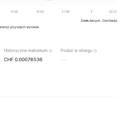
Źródło danych: CoinGecko
warancji przyszłych wyników.
Historyczne maksimum
Podaż w obiegu
0.00078536
--
o