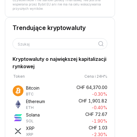
użytkowników i nie stanowi porady finansowej. Nie jest ona
wspierana przez Bybit EU ani nie ma na celu wskazywania
przyszłych wyników.
Trendujące kryptowaluty
Szukaj
Kryptowaluty o największej kapitalizacji
rynkowej
Token
Cena i 24H%
CHF
64,370.00
Bitcoin
-0.30%
BTC
CHF
1,901.82
Ethereum
-0.40%
ETH
CHF
72.67
Solana
-1.90%
SOL
CHF
1.03
XRP
-2.30%
XRP