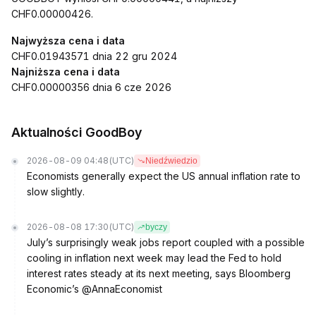
CHF0.00000426.
Najwyższa cena i data
CHF0.01943571 dnia 22 gru 2024
Najniższa cena i data
CHF0.00000356 dnia 6 cze 2026
Aktualności GoodBoy
2026-08-09 04:48
(UTC)
Niedźwiedzio
Economists generally expect the US annual inflation rate to
slow slightly.
2026-08-08 17:30
(UTC)
byczy
July’s surprisingly weak jobs report coupled with a possible
cooling in inflation next week may lead the Fed to hold
interest rates steady at its next meeting, says Bloomberg
Economic’s @AnnaEconomist