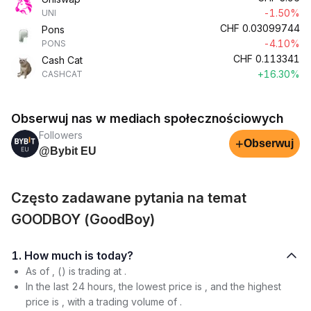
-1.50%
UNI
CHF
0.03099744
Pons
-4.10%
PONS
CHF
0.113341
Cash Cat
+16.30%
CASHCAT
Obserwuj nas w mediach społecznościowych
Followers
+
Obserwuj
@Bybit EU
Często zadawane pytania na temat
GOODBOY (GoodBoy)
1. How much is today?
As of , () is trading at .
In the last 24 hours, the lowest price is , and the highest
price is , with a trading volume of .