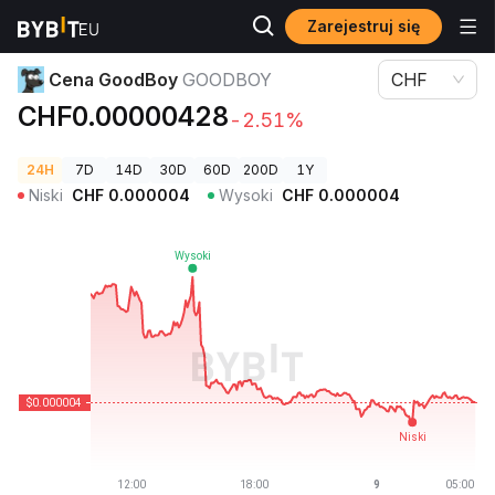
Zarejestruj się
Ceny kryptowalut
Cena GoodBoy GOODBOY
Cena GoodBoy
GOODBOY
CHF
CHF0.00000428
-2.51%
24H
7D
14D
30D
60D
200D
1Y
Niski
CHF
0.000004
Wysoki
CHF
0.000004