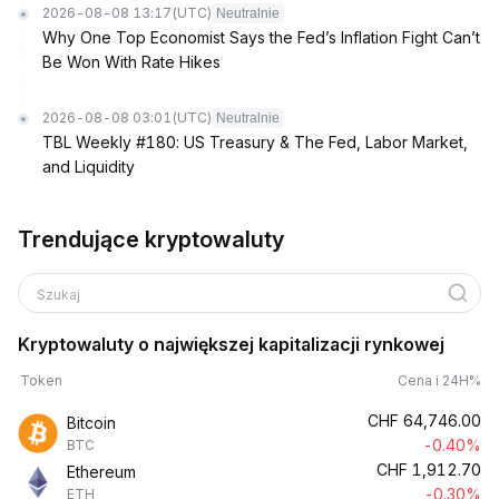
2026-08-08 13:17
(UTC)
Neutralnie
Why One Top Economist Says the Fed’s Inflation Fight Can’t
Be Won With Rate Hikes
2026-08-08 03:01
(UTC)
Neutralnie
TBL Weekly #180: US Treasury & The Fed, Labor Market,
and Liquidity
Trendujące kryptowaluty
Szukaj
Kryptowaluty o największej kapitalizacji rynkowej
Token
Cena i 24H%
CHF
64,746.00
Bitcoin
-0.40%
BTC
CHF
1,912.70
Ethereum
-0.30%
ETH