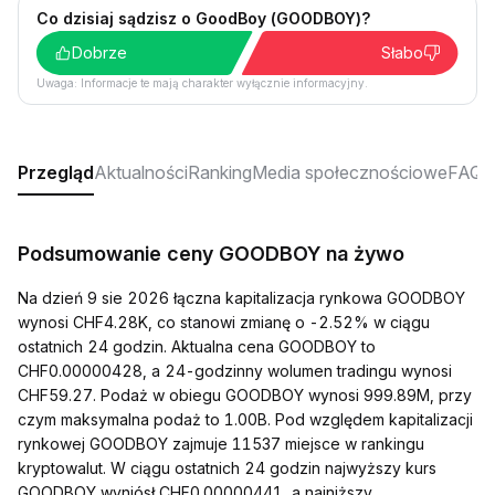
Co dzisiaj sądzisz o GoodBoy (GOODBOY)?
Dobrze
Słabo
Uwaga: Informacje te mają charakter wyłącznie informacyjny.
Przegląd
Aktualności
Ranking
Media społecznościowe
FAQ
Podsumowanie ceny GOODBOY na żywo
Na dzień 9 sie 2026 łączna kapitalizacja rynkowa GOODBOY
wynosi CHF4.28K, co stanowi zmianę o -2.52% w ciągu
ostatnich 24 godzin. Aktualna cena GOODBOY to
CHF0.00000428, a 24-godzinny wolumen tradingu wynosi
CHF59.27. Podaż w obiegu GOODBOY wynosi 999.89M, przy
czym maksymalna podaż to 1.00B. Pod względem kapitalizacji
rynkowej GOODBOY zajmuje 11537 miejsce w rankingu
kryptowalut. W ciągu ostatnich 24 godzin najwyższy kurs
GOODBOY wyniósł CHF0.00000441, a najniższy