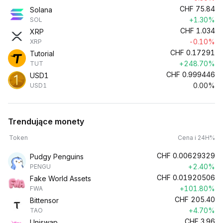
CHF
75.84
Solana
+1.30%
SOL
CHF
1.034
XRP
-0.10%
XRP
CHF
0.17291
Tutorial
+248.70%
TUT
CHF
0.999446
USD1
0.00%
USD1
Trendujące monety
Token
Cena i 24H%
CHF
0.00629329
Pudgy Penguins
+2.40%
PENGU
CHF
0.01920506
Fake World Assets
+101.80%
FWA
CHF
205.40
Bittensor
+4.70%
TAO
CHF
3.96
Uniswap