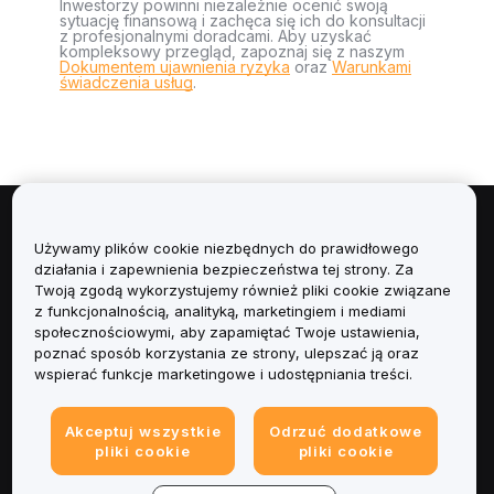
Inwestorzy powinni niezależnie ocenić swoją
sytuację finansową i zachęca się ich do konsultacji
z profesjonalnymi doradcami. Aby uzyskać
kompleksowy przegląd, zapoznaj się z naszym
Dokumentem ujawnienia ryzyka
oraz
Warunkami
świadczenia usług
.
Informacje
Używamy plików cookie niezbędnych do prawidłowego
działania i zapewnienia bezpieczeństwa tej strony. Za
Usługi
Twoją zgodą wykorzystujemy również pliki cookie związane
z funkcjonalnością, analityką, marketingiem i mediami
społecznościowymi, aby zapamiętać Twoje ustawienia,
Obsługa Klienta
poznać sposób korzystania ze strony, ulepszać ją oraz
wspierać funkcje marketingowe i udostępniania treści.
Produkty
Akceptuj wszystkie
Odrzuć dodatkowe
Informacje prawne
pliki cookie
pliki cookie