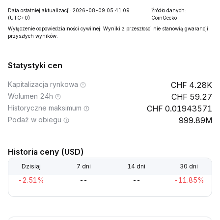
Data ostatniej aktualizacji: 2026-08-09 05:41:09
Źródło danych:
(UTC+0)
CoinGecko
Wyłączenie odpowiedzialności cywilnej: Wyniki z przeszłości nie stanowią gwarancji
przyszłych wyników.
Statystyki cen
Kapitalizacja rynkowa
4.28K
Wolumen 24h
59.27
Historyczne maksimum
0.01943571
Podaż w obiegu
999.89M
Historia ceny (USD)
Dzisiaj
7 dni
14 dni
30 dni
-2.51%
--
--
-11.85%