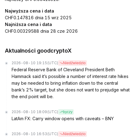
Najwyższa cena i data
CHF0.147816 dnia 15 wrz 2025
Najniższa cena i data
CHF0.00329588 dnia 28 cze 2026
Aktualności goodcryptoX
2026-08-10 19:15
(UTC)
Niedźwiedzio
Federal Reserve Bank of Cleveland President Beth
Hammack said it’s possible a number of interest rate hikes
may be needed to bring inflation down to the central
bank’s 2% target, but she does not want to prejudge what
the end point will be.
2026-08-10 18:09
(UTC)
byczy
LatAm FX: Carry window opens with caveats – BNY
2026-08-10 16:53
(UTC)
Niedźwiedzio