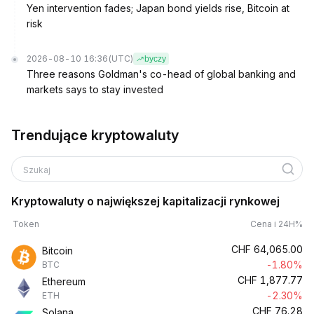
Yen intervention fades; Japan bond yields rise, Bitcoin at
risk
2026-08-10 16:36
(UTC)
byczy
Three reasons Goldman's co-head of global banking and
markets says to stay invested
Trendujące kryptowaluty
Szukaj
Kryptowaluty o największej kapitalizacji rynkowej
Token
Cena i 24H%
CHF
64,065.00
Bitcoin
-1.80%
BTC
CHF
1,877.77
Ethereum
-2.30%
ETH
CHF
76.28
Solana