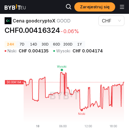
Zarejestruj się
Ceny kryptowalut
Cena goodcryptoX GOOD
Cena goodcryptoX
GOOD
CHF
CHF0.00416324
-0.06%
24H
7D
14D
30D
60D
200D
1Y
Niski
CHF
0.004135
Wysoki
CHF
0.004174