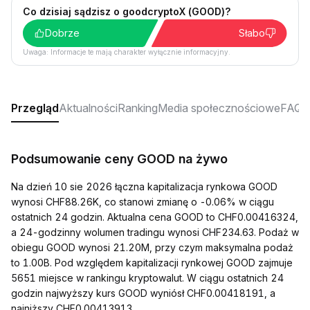
Co dzisiaj sądzisz o goodcryptoX (GOOD)?
Dobrze
Słabo
Uwaga: Informacje te mają charakter wyłącznie informacyjny.
Przegląd
Aktualności
Ranking
Media społecznościowe
FAQ
Podsumowanie ceny GOOD na żywo
Na dzień 10 sie 2026 łączna kapitalizacja rynkowa GOOD
wynosi CHF88.26K, co stanowi zmianę o -0.06% w ciągu
ostatnich 24 godzin. Aktualna cena GOOD to CHF0.00416324,
a 24-godzinny wolumen tradingu wynosi CHF234.63. Podaż w
obiegu GOOD wynosi 21.20M, przy czym maksymalna podaż
to 1.00B. Pod względem kapitalizacji rynkowej GOOD zajmuje
5651 miejsce w rankingu kryptowalut. W ciągu ostatnich 24
godzin najwyższy kurs GOOD wyniósł CHF0.00418191, a
najniższy CHF0.00413913.