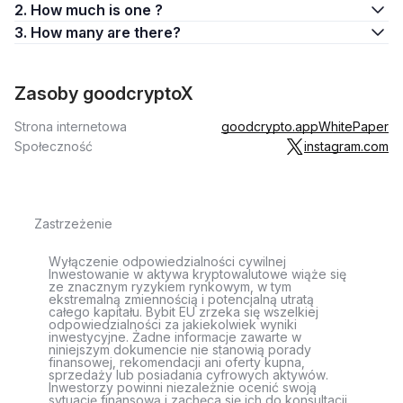
2. How much is one ?
3. How many are there?
Zasoby goodcryptoX
Strona internetowa
goodcrypto.app
WhitePaper
Społeczność
instagram.com
Zastrzeżenie
Wyłączenie odpowiedzialności cywilnej
Inwestowanie w aktywa kryptowalutowe wiąże się
ze znacznym ryzykiem rynkowym, w tym
ekstremalną zmiennością i potencjalną utratą
całego kapitału. Bybit EU zrzeka się wszelkiej
odpowiedzialności za jakiekolwiek wyniki
inwestycyjne. Żadne informacje zawarte w
niniejszym dokumencie nie stanowią porady
finansowej, rekomendacji ani oferty kupna,
sprzedaży lub posiadania cyfrowych aktywów.
Inwestorzy powinni niezależnie ocenić swoją
sytuację finansową i zachęca się ich do konsultacji