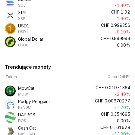
-1.40%
SOL
CHF
1.02
XRP
-1.90%
XRP
CHF
0.999356
USD1
-0.10%
USD1
CHF
0.999949
Global Dollar
0.00%
USDG
Trendujące monety
Token
Cena i 24H%
CHF
0.01971364
MowCat
-2.40%
MOW
CHF
0.00670277
Pudgy Penguins
+1.20%
PENGU
CHF
0.354695
DAPPOS
0.00%
DOS
CHF
0.161629
Cash Cat
+13.80%
CASHCAT