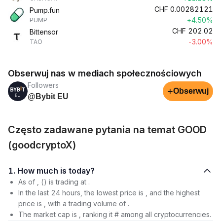
CHF
0.00282121
Pump.fun
+4.50%
PUMP
CHF
202.02
Bittensor
-3.00%
TAO
Obserwuj nas w mediach społecznościowych
Followers
+
Obserwuj
@Bybit EU
Często zadawane pytania na temat GOOD
(goodcryptoX)
1. How much is today?
As of , () is trading at .
In the last 24 hours, the lowest price is , and the highest
price is , with a trading volume of .
The market cap is , ranking it # among all cryptocurrencies.