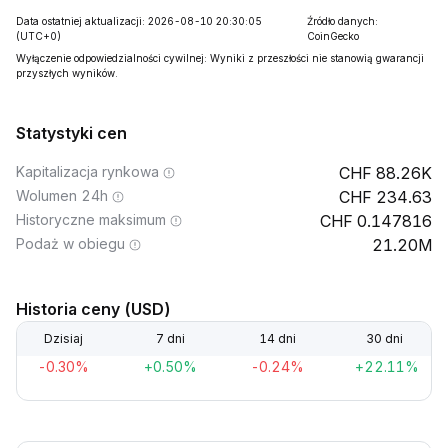
Data ostatniej aktualizacji: 2026-08-10 20:30:05
Źródło danych:
(UTC+0)
CoinGecko
Wyłączenie odpowiedzialności cywilnej: Wyniki z przeszłości nie stanowią gwarancji
przyszłych wyników.
Statystyki cen
Kapitalizacja rynkowa
88.26K
Wolumen 24h
234.63
Historyczne maksimum
0.147816
Podaż w obiegu
21.20M
Historia ceny (USD)
Dzisiaj
7 dni
14 dni
30 dni
-0.30%
+0.50%
-0.24%
+22.11%