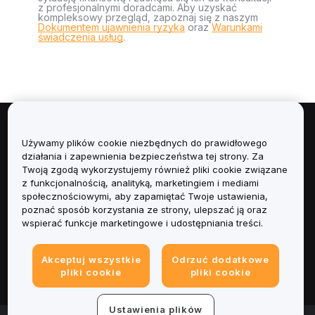
z profesjonalnymi doradcami. Aby uzyskać
kompleksowy przegląd, zapoznaj się z naszym
Dokumentem ujawnienia ryzyka
oraz
Warunkami
świadczenia usług
.
Informacje
Używamy plików cookie niezbędnych do prawidłowego
działania i zapewnienia bezpieczeństwa tej strony. Za
Usługi
Twoją zgodą wykorzystujemy również pliki cookie związane
z funkcjonalnością, analityką, marketingiem i mediami
społecznościowymi, aby zapamiętać Twoje ustawienia,
Obsługa Klienta
poznać sposób korzystania ze strony, ulepszać ją oraz
wspierać funkcje marketingowe i udostępniania treści.
Produkty
Akceptuj wszystkie
Odrzuć dodatkowe
Informacje prawne
pliki cookie
pliki cookie
Ustawienia plików