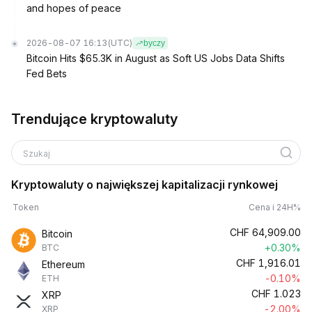
and hopes of peace
2026-08-07 16:13
(UTC)
byczy
Bitcoin Hits $65.3K in August as Soft US Jobs Data Shifts
Fed Bets
Trendujące kryptowaluty
Szukaj
Kryptowaluty o największej kapitalizacji rynkowej
Token
Cena i 24H%
CHF
64,909.00
Bitcoin
+0.30%
BTC
CHF
1,916.01
Ethereum
-0.10%
ETH
CHF
1.023
XRP
-2.00%
XRP