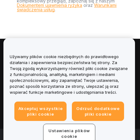
kompleksowy przegląd, zapoznaj się z naszym
Dokumentem ujawnienia ryzyka
oraz
Warunkami
świadczenia usług
.
Informacje
Używamy plików cookie niezbędnych do prawidłowego
działania i zapewnienia bezpieczeństwa tej strony. Za
Usługi
Twoją zgodą wykorzystujemy również pliki cookie związane
z funkcjonalnością, analityką, marketingiem i mediami
społecznościowymi, aby zapamiętać Twoje ustawienia,
Obsługa Klienta
poznać sposób korzystania ze strony, ulepszać ją oraz
wspierać funkcje marketingowe i udostępniania treści.
Produkty
Akceptuj wszystkie
Odrzuć dodatkowe
Informacje prawne
pliki cookie
pliki cookie
Ustawienia plików
© 2025-2026 Bybit.eu. All rights reserved.
cookie