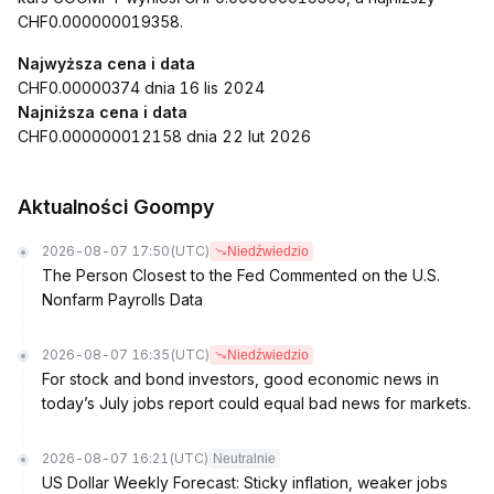
CHF0.000000019358.
Najwyższa cena i data
CHF0.00000374 dnia 16 lis 2024
Najniższa cena i data
CHF0.000000012158 dnia 22 lut 2026
Aktualności Goompy
2026-08-07 17:50
(UTC)
Niedźwiedzio
The Person Closest to the Fed Commented on the U.S.
Nonfarm Payrolls Data
2026-08-07 16:35
(UTC)
Niedźwiedzio
For stock and bond investors, good economic news in
today’s July jobs report could equal bad news for markets.
2026-08-07 16:21
(UTC)
Neutralnie
US Dollar Weekly Forecast: Sticky inflation, weaker jobs