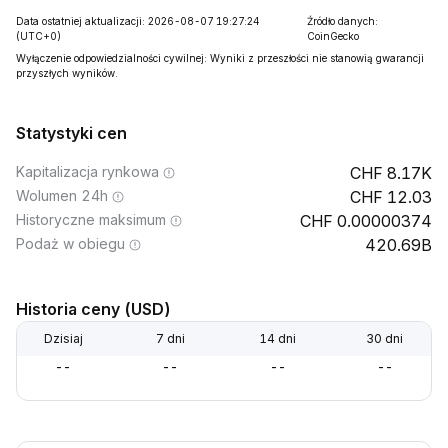
Data ostatniej aktualizacji: 2026-08-07 19:27:24
Źródło danych:
(UTC+0)
CoinGecko
Wyłączenie odpowiedzialności cywilnej: Wyniki z przeszłości nie stanowią gwarancji
przyszłych wyników.
Statystyki cen
Kapitalizacja rynkowa
8.17K
Wolumen 24h
12.03
Historyczne maksimum
0.00000374
Podaż w obiegu
420.69B
Historia ceny (USD)
Dzisiaj
7 dni
14 dni
30 dni
--
--
--
--