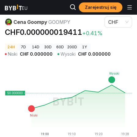
Zarejestruj się
Ceny kryptowalut
Cena Goompy GOOMPY
Cena Goompy
GOOMPY
CHF
CHF0.000000019411
+0.41%
24H
7D
14D
30D
60D
200D
1Y
Niski
CHF
0.000000
Wysoki
CHF
0.000000