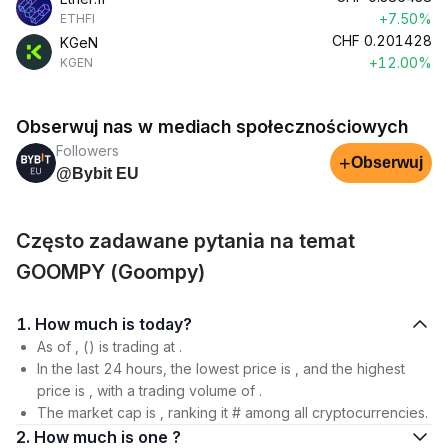
+7.50%
ETHFI
CHF
0.201428
KGeN
+12.00%
KGEN
Obserwuj nas w mediach społecznościowych
Followers
+
Obserwuj
@Bybit EU
Często zadawane pytania na temat
GOOMPY (Goompy)
1. How much is today?
As of , () is trading at .
In the last 24 hours, the lowest price is , and the highest
price is , with a trading volume of .
The market cap is , ranking it # among all cryptocurrencies.
2. How much is one ?