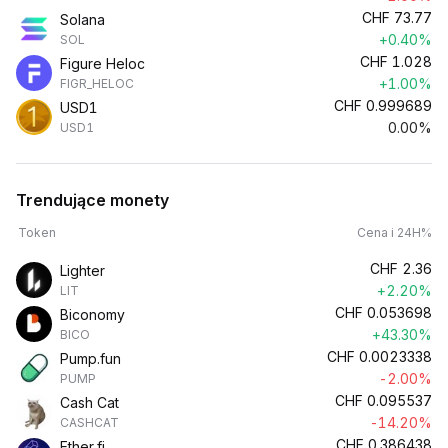
CHF
73.77
Solana
+0.40%
SOL
CHF
1.028
Figure Heloc
+1.00%
FIGR_HELOC
CHF
0.999689
USD1
0.00%
USD1
Trendujące monety
Token
Cena i 24H%
CHF
2.36
Lighter
+2.20%
LIT
CHF
0.053698
Biconomy
+43.30%
BICO
CHF
0.0023338
Pump.fun
-2.00%
PUMP
CHF
0.095537
Cash Cat
-14.20%
CASHCAT
CHF
0.386438
Ether.fi