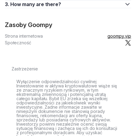
3. How many are there?
Zasoby Goompy
Strona internetowa
goompy.vip
Społeczność
Zastrzeżenie
Wyłączenie odpowiedzialności cywilnej
Inwestowanie w aktywa kryptowalutowe wiąże się
ze znacznym ryzykiem rynkowym, w tym
ekstremalną zmiennością i potencjalną utratą
całego kapitału. Bybit EU zrzeka się wszelkiej
odpowiedzialności za jakiekolwiek wyniki
inwestycyjne. Żadne informacje zawarte w
niniejszym dokumencie nie stanowią porady
finansowej, rekomendacji ani oferty kupna,
sprzedaży lub posiadania cyfrowych aktywów.
Inwestorzy powinni niezależnie ocenić swoją
sytuację finansową i zachęca się ich do konsultacji
z profesjonalnymi doradcami. Aby uzyskać