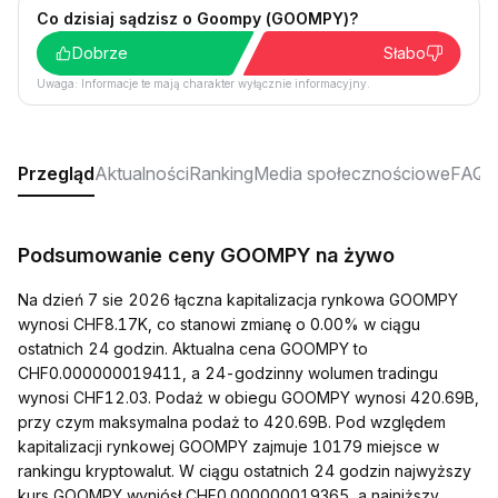
Co dzisiaj sądzisz o Goompy (GOOMPY)?
Dobrze
Słabo
Uwaga: Informacje te mają charakter wyłącznie informacyjny.
Przegląd
Aktualności
Ranking
Media społecznościowe
FAQ
Podsumowanie ceny GOOMPY na żywo
Na dzień 7 sie 2026 łączna kapitalizacja rynkowa GOOMPY
wynosi CHF8.17K, co stanowi zmianę o 0.00% w ciągu
ostatnich 24 godzin. Aktualna cena GOOMPY to
CHF0.000000019411, a 24-godzinny wolumen tradingu
wynosi CHF12.03. Podaż w obiegu GOOMPY wynosi 420.69B,
przy czym maksymalna podaż to 420.69B. Pod względem
kapitalizacji rynkowej GOOMPY zajmuje 10179 miejsce w
rankingu kryptowalut. W ciągu ostatnich 24 godzin najwyższy
kurs GOOMPY wyniósł CHF0.000000019365, a najniższy