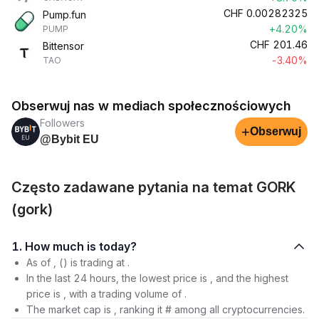
CHF
0.00282325
Pump.fun
+4.20%
PUMP
CHF
201.46
Bittensor
-3.40%
TAO
Obserwuj nas w mediach społecznościowych
Followers
+
Obserwuj
@Bybit EU
Często zadawane pytania na temat GORK
(gork)
1. How much is today?
As of , () is trading at .
In the last 24 hours, the lowest price is , and the highest
price is , with a trading volume of .
The market cap is , ranking it # among all cryptocurrencies.