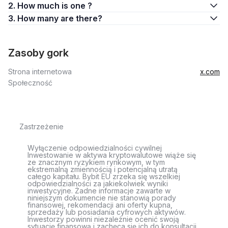
2. How much is one ?
3. How many are there?
Zasoby gork
Strona internetowa
x.com
Społeczność
Zastrzeżenie
Wyłączenie odpowiedzialności cywilnej
Inwestowanie w aktywa kryptowalutowe wiąże się
ze znacznym ryzykiem rynkowym, w tym
ekstremalną zmiennością i potencjalną utratą
całego kapitału. Bybit EU zrzeka się wszelkiej
odpowiedzialności za jakiekolwiek wyniki
inwestycyjne. Żadne informacje zawarte w
niniejszym dokumencie nie stanowią porady
finansowej, rekomendacji ani oferty kupna,
sprzedaży lub posiadania cyfrowych aktywów.
Inwestorzy powinni niezależnie ocenić swoją
sytuację finansową i zachęca się ich do konsultacji