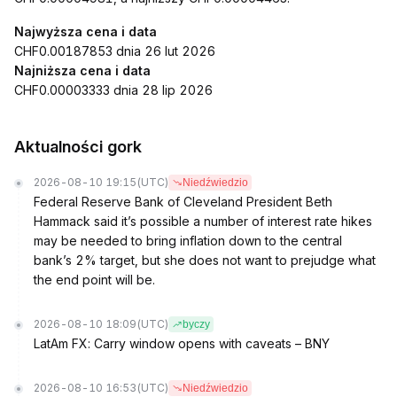
Najwyższa cena i data
CHF0.00187853 dnia 26 lut 2026
Najniższa cena i data
CHF0.00003333 dnia 28 lip 2026
Aktualności gork
2026-08-10 19:15
(UTC)
Niedźwiedzio
Federal Reserve Bank of Cleveland President Beth
Hammack said it’s possible a number of interest rate hikes
may be needed to bring inflation down to the central
bank’s 2% target, but she does not want to prejudge what
the end point will be.
2026-08-10 18:09
(UTC)
byczy
LatAm FX: Carry window opens with caveats – BNY
2026-08-10 16:53
(UTC)
Niedźwiedzio