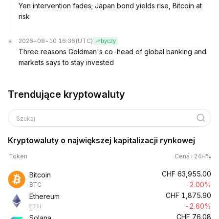
Yen intervention fades; Japan bond yields rise, Bitcoin at
risk
2026-08-10 16:36
(UTC)
byczy
Three reasons Goldman's co-head of global banking and
markets says to stay invested
Trendujące kryptowaluty
Szukaj
Kryptowaluty o największej kapitalizacji rynkowej
Token
Cena i 24H%
CHF
63,955.00
Bitcoin
-2.00%
BTC
CHF
1,875.90
Ethereum
-2.60%
ETH
CHF
76.08
Solana