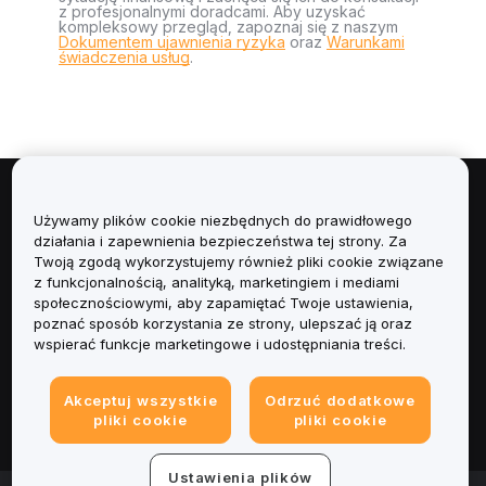
z profesjonalnymi doradcami. Aby uzyskać
kompleksowy przegląd, zapoznaj się z naszym
Dokumentem ujawnienia ryzyka
oraz
Warunkami
świadczenia usług
.
Informacje
Używamy plików cookie niezbędnych do prawidłowego
działania i zapewnienia bezpieczeństwa tej strony. Za
Usługi
Twoją zgodą wykorzystujemy również pliki cookie związane
z funkcjonalnością, analityką, marketingiem i mediami
społecznościowymi, aby zapamiętać Twoje ustawienia,
Obsługa Klienta
poznać sposób korzystania ze strony, ulepszać ją oraz
wspierać funkcje marketingowe i udostępniania treści.
Produkty
Akceptuj wszystkie
Odrzuć dodatkowe
Informacje prawne
pliki cookie
pliki cookie
Ustawienia plików