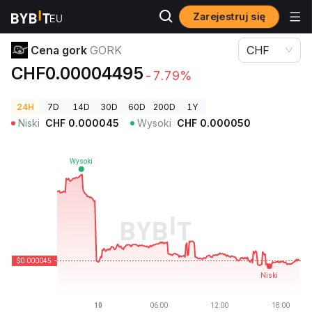
Zarejestruj się
Ceny kryptowalut
Cena gork GORK
Cena gork
GORK
CHF
CHF0.00004495
-7.79%
24H
7D
14D
30D
60D
200D
1Y
Niski
CHF
0.000045
Wysoki
CHF
0.000050