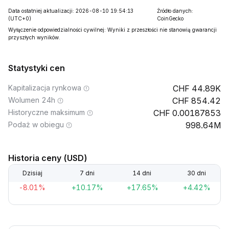
Data ostatniej aktualizacji: 2026-08-10 19:54:13
Źródło danych:
(UTC+0)
CoinGecko
Wyłączenie odpowiedzialności cywilnej: Wyniki z przeszłości nie stanowią gwarancji
przyszłych wyników.
Statystyki cen
Kapitalizacja rynkowa
44.89K
Wolumen 24h
854.42
Historyczne maksimum
0.00187853
Podaż w obiegu
998.64M
Historia ceny (USD)
Dzisiaj
7 dni
14 dni
30 dni
-8.01%
+10.17%
+17.65%
+4.42%