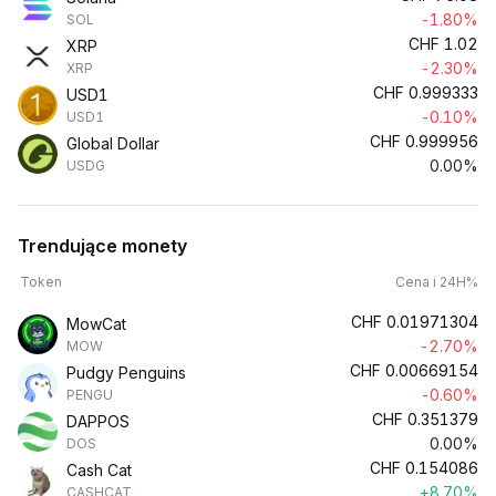
-1.80%
SOL
CHF
1.02
XRP
-2.30%
XRP
CHF
0.999333
USD1
-0.10%
USD1
CHF
0.999956
Global Dollar
0.00%
USDG
Trendujące monety
Token
Cena i 24H%
CHF
0.01971304
MowCat
-2.70%
MOW
CHF
0.00669154
Pudgy Penguins
-0.60%
PENGU
CHF
0.351379
DAPPOS
0.00%
DOS
CHF
0.154086
Cash Cat
+8.70%
CASHCAT