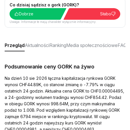
Co dzisiaj sądzisz o gork (GORK)?
Dobrze
Słabo
Uwaga: Informacje te mają charakter wyłącznie informacyjny.
Przegląd
Aktualności
Ranking
Media społecznościowe
FAQ
Podsumowanie ceny GORK na żywo
Na dzień 10 sie 2026 łączna kapitalizacja rynkowa GORK
wynosi CHF44.89K, co stanowi zmianę o -7.79% w ciągu
ostatnich 24 godzin. Aktualna cena GORK to CHF0.00004495,
a 24-godzinny wolumen tradingu wynosi CHF854.42. Podaż
w obiegu GORK wynosi 998.64M, przy czym maksymalna
podaż to 1.00B. Pod względem kapitalizacji rynkowej GORK
zajmuje 6794 miejsce w rankingu kryptowalut. W ciągu
ostatnich 24 godzin najwyższy kurs GORK wyniósł
CHF0.00004981, a najniższy CHF0.00004463.