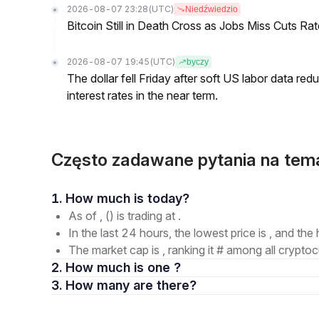
2026-08-07 23:28
(UTC)
Niedźwiedzio
Bitcoin Still in Death Cross as Jobs Miss Cuts R
2026-08-07 19:45
(UTC)
byczy
The dollar fell Friday after soft US labor data re
interest rates in the near term.
Często zadawane pytania na tema
1. How much is today?
As of , () is trading at .
In the last 24 hours, the lowest price is , and the 
The market cap is , ranking it # among all cryptoc
2. How much is one ?
3. How many are there?