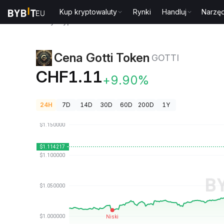
Kup kryptowaluty
Rynki
Handluj
Narzęd
Ceny kryptowalut
Cena Gotti Token GOTTI
Cena Gotti Token
GOTTI
CHF1.11
+9.90%
24H
7D
14D
30D
60D
200D
1Y