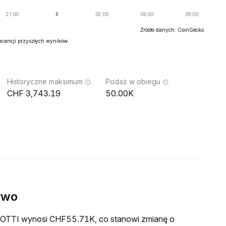
Źródło danych: CoinGecko
warancji przyszłych wyników.
Historyczne maksimum
Podaż w obiegu
3,743.19
50.00K
ywo
a GOTTI wynosi CHF55.71K, co stanowi zmianę o