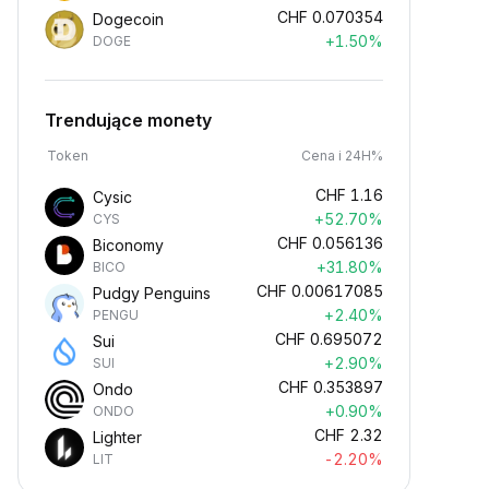
CHF
0.070354
Dogecoin
+1.50%
DOGE
Trendujące monety
Token
Cena i 24H%
CHF
1.16
Cysic
+52.70%
CYS
CHF
0.056136
Biconomy
+31.80%
BICO
CHF
0.00617085
Pudgy Penguins
+2.40%
PENGU
CHF
0.695072
Sui
+2.90%
SUI
CHF
0.353897
Ondo
+0.90%
ONDO
CHF
2.32
Lighter
-2.20%
LIT