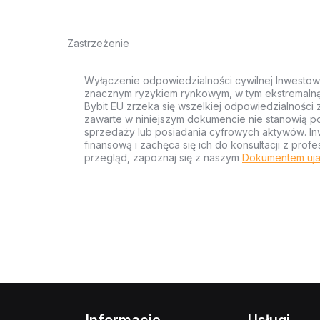
Zastrzeżenie
Wyłączenie odpowiedzialności cywilnej Inwestow
znacznym ryzykiem rynkowym, w tym ekstremalną z
Bybit EU zrzeka się wszelkiej odpowiedzialności 
zawarte w niniejszym dokumencie nie stanowią po
sprzedaży lub posiadania cyfrowych aktywów. Inw
finansową i zachęca się ich do konsultacji z pr
przegląd, zapoznaj się z naszym
Dokumentem uja