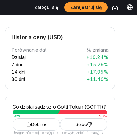
Zarejestruj się
Zaloguj się
Historia ceny (USD)
Porównanie dat
% zmiana
Dzisiaj
+10.24%
7 dni
+15.79%
14 dni
+17.95%
30 dni
+11.40%
Co dzisiaj sądzisz o Gotti Token (GOTTI)?
50
%
50
%
Dobrze
Słabo
Uwaga: Informacje te mają charakter wyłącznie informacyjny.