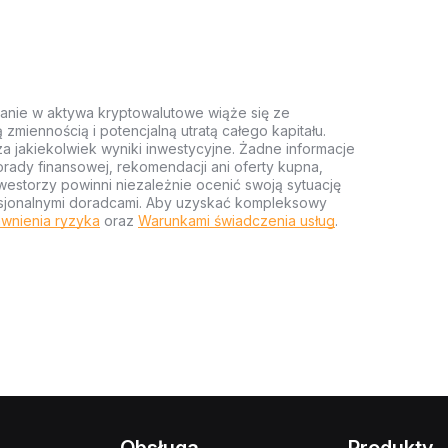
anie w aktywa kryptowalutowe wiąże się ze
miennością i potencjalną utratą całego kapitału.
za jakiekolwiek wyniki inwestycyjne. Żadne informacje
rady finansowej, rekomendacji ani oferty kupna,
estorzy powinni niezależnie ocenić swoją sytuację
ofesjonalnymi doradcami. Aby uzyskać kompleksowy
wnienia ryzyka
oraz
Warunkami świadczenia usług
.