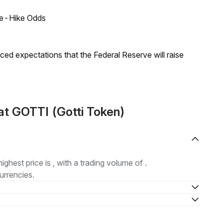
ate-Hike Odds
duced expectations that the Federal Reserve will raise
t GOTTI (Gotti Token)
highest price is , with a trading volume of .
urrencies.