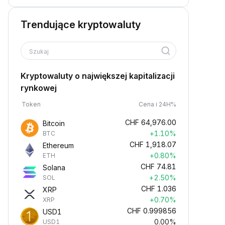
Trendujące kryptowaluty
Szukaj
Kryptowaluty o największej kapitalizacji
rynkowej
Token
Cena i 24H%
CHF
64,976.00
Bitcoin
+1.10%
BTC
CHF
1,918.07
Ethereum
+0.80%
ETH
CHF
74.81
Solana
+2.50%
SOL
CHF
1.036
XRP
+0.70%
XRP
CHF
0.999856
USD1
0.00%
USD1