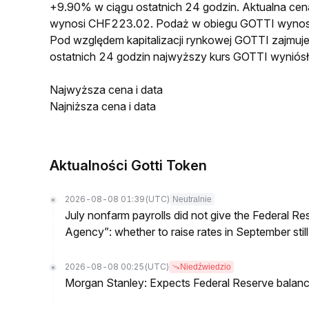
+9.90% w ciągu ostatnich 24 godzin. Aktualna ce
wynosi CHF223.02. Podaż w obiegu GOTTI wynosi
Pod względem kapitalizacji rynkowej GOTTI zajmuje
ostatnich 24 godzin najwyższy kurs GOTTI wyniós
Najwyższa cena i data
Najniższa cena i data
Aktualności Gotti Token
2026-08-08 01:39
(UTC)
Neutralnie
July nonfarm payrolls did not give the Federal 
Agency”: whether to raise rates in September still
2026-08-08 00:25
(UTC)
Niedźwiedzio
Morgan Stanley: Expects Federal Reserve balance 