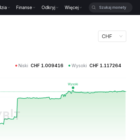
zia
Finanse
Odkryj
Więcej
CHF
Niski
CHF
1.009416
Wysoki
CHF
1.117264