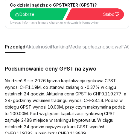
Co dzisiaj sądzisz o GPSTARTER (GPST)?
Dobrze
Słabo
Uwaga: Informacje te mają charakter wyłącznie informacyjny.
Przegląd
Aktualności
Ranking
Media społecznościowe
FAQ
Podsumowanie ceny GPST na żywo
Na dzień 8 sie 2026 łączna kapitalizacja rynkowa GPST
wynosi CHF1.19M, co stanowi zmianę o -0.37% w ciągu
ostatnich 24 godzin. Aktualna cena GPST to CHF0.119277, a
24-godzinny wolumen tradingu wynosi CHF33.14. Podaż w
obiegu GPST wynosi 10.00M, przy czym maksymalna podaż
to 100.00M. Pod względem kapitalizacji rynkowej GPST
zajmuje 2488 miejsce w rankingu kryptowalut. W ciągu
ostatnich 24 godzin najwyższy kurs GPST wyniósł
CHF0.119783, a najniższy CHF0.118839.