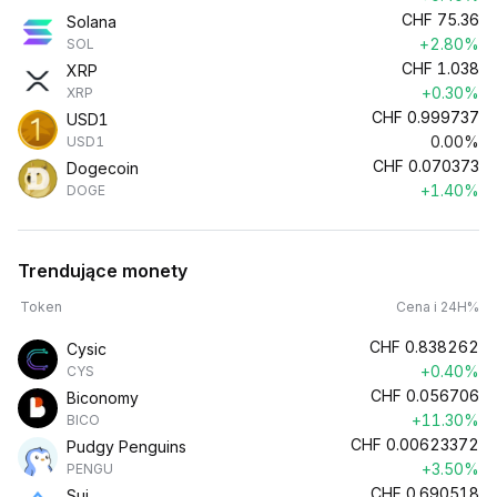
CHF
75.36
Solana
+2.80%
SOL
CHF
1.038
XRP
+0.30%
XRP
CHF
0.999737
USD1
0.00%
USD1
CHF
0.070373
Dogecoin
+1.40%
DOGE
Trendujące monety
Token
Cena i 24H%
CHF
0.838262
Cysic
+0.40%
CYS
CHF
0.056706
Biconomy
+11.30%
BICO
CHF
0.00623372
Pudgy Penguins
+3.50%
PENGU
CHF
0.690518
Sui