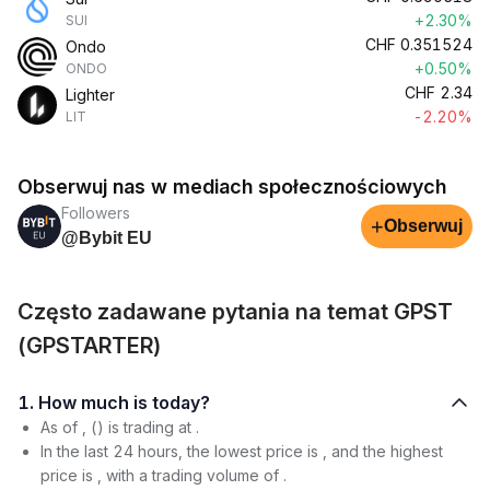
+2.30%
SUI
CHF
0.351524
Ondo
+0.50%
ONDO
CHF
2.34
Lighter
-2.20%
LIT
Obserwuj nas w mediach społecznościowych
Followers
+
Obserwuj
@Bybit EU
Często zadawane pytania na temat GPST
(GPSTARTER)
1. How much is today?
As of , () is trading at .
In the last 24 hours, the lowest price is , and the highest
price is , with a trading volume of .