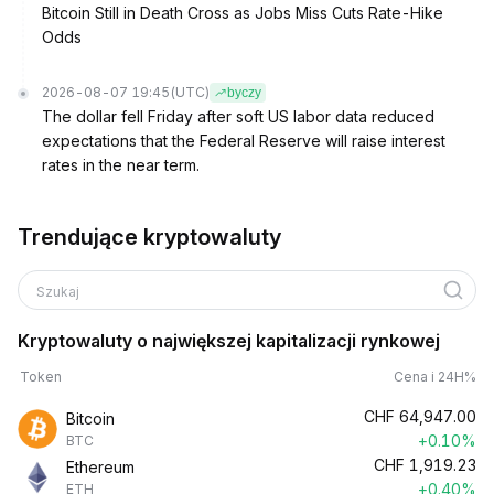
Bitcoin Still in Death Cross as Jobs Miss Cuts Rate-Hike
Odds
2026-08-07 19:45
(UTC)
byczy
The dollar fell Friday after soft US labor data reduced
expectations that the Federal Reserve will raise interest
rates in the near term.
Trendujące kryptowaluty
Szukaj
Kryptowaluty o największej kapitalizacji rynkowej
Token
Cena i 24H%
CHF
64,947.00
Bitcoin
+0.10%
BTC
CHF
1,919.23
Ethereum
+0.40%
ETH