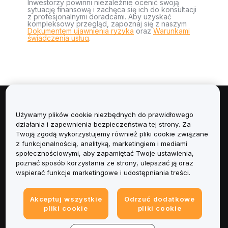
Inwestorzy powinni niezależnie ocenić swoją
sytuację finansową i zachęca się ich do konsultacji
z profesjonalnymi doradcami. Aby uzyskać
kompleksowy przegląd, zapoznaj się z naszym
Dokumentem ujawnienia ryzyka
oraz
Warunkami
świadczenia usług
.
Informacje
Używamy plików cookie niezbędnych do prawidłowego
działania i zapewnienia bezpieczeństwa tej strony. Za
Usługi
Twoją zgodą wykorzystujemy również pliki cookie związane
z funkcjonalnością, analityką, marketingiem i mediami
społecznościowymi, aby zapamiętać Twoje ustawienia,
Obsługa Klienta
poznać sposób korzystania ze strony, ulepszać ją oraz
wspierać funkcje marketingowe i udostępniania treści.
Produkty
Akceptuj wszystkie
Odrzuć dodatkowe
Informacje prawne
pliki cookie
pliki cookie