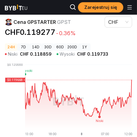
Zarejestruj się
Ceny kryptowalut
Cena GPSTARTER GPST
Cena GPSTARTER
GPST
CHF
CHF0.119277
-0.36%
24H
7D
14D
30D
60D
200D
1Y
Niski
CHF
0.118859
Wysoki
CHF
0.119733