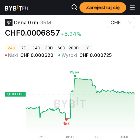
Zarejestruj się
Ceny kryptowalut
Cena Grm GRM
Cena Grm
GRM
CHF
CHF0.0006857
+5.24%
24H
7D
14D
30D
60D
200D
1Y
Niski
CHF
0.000620
Wysoki
CHF
0.000725