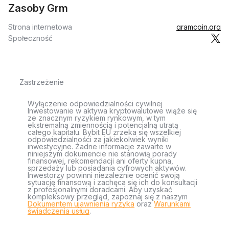
Zasoby Grm
Strona internetowa
gramcoin.org
Społeczność
Zastrzeżenie
Wyłączenie odpowiedzialności cywilnej
Inwestowanie w aktywa kryptowalutowe wiąże się
ze znacznym ryzykiem rynkowym, w tym
ekstremalną zmiennością i potencjalną utratą
całego kapitału. Bybit EU zrzeka się wszelkiej
odpowiedzialności za jakiekolwiek wyniki
inwestycyjne. Żadne informacje zawarte w
niniejszym dokumencie nie stanowią porady
finansowej, rekomendacji ani oferty kupna,
sprzedaży lub posiadania cyfrowych aktywów.
Inwestorzy powinni niezależnie ocenić swoją
sytuację finansową i zachęca się ich do konsultacji
z profesjonalnymi doradcami. Aby uzyskać
kompleksowy przegląd, zapoznaj się z naszym
Dokumentem ujawnienia ryzyka
oraz
Warunkami
świadczenia usług
.