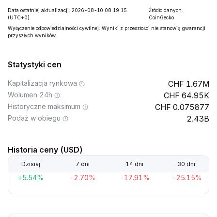
Data ostatniej aktualizacji: 2026-08-10 08:19:15
Źródło danych:
(UTC+0)
CoinGecko
Wyłączenie odpowiedzialności cywilnej: Wyniki z przeszłości nie stanowią gwarancji
przyszłych wyników.
Statystyki cen
Kapitalizacja rynkowa
1.67M
Wolumen 24h
64.95K
Historyczne maksimum
0.075877
Podaż w obiegu
2.43B
Historia ceny (USD)
Dzisiaj
7 dni
14 dni
30 dni
+5.54%
-2.70%
-17.91%
-25.15%