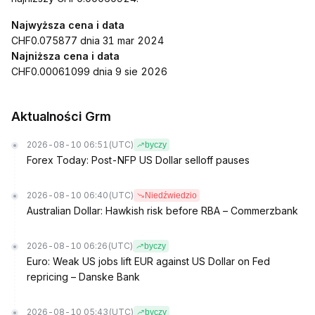
Najwyższa cena i data
CHF0.075877 dnia 31 mar 2024
Najniższa cena i data
CHF0.00061099 dnia 9 sie 2026
Aktualności Grm
2026-08-10 06:51
(UTC)
byczy
Forex Today: Post-NFP US Dollar selloff pauses
2026-08-10 06:40
(UTC)
Niedźwiedzio
Australian Dollar: Hawkish risk before RBA – Commerzbank
2026-08-10 06:26
(UTC)
byczy
Euro: Weak US jobs lift EUR against US Dollar on Fed
repricing – Danske Bank
2026-08-10 05:43
(UTC)
byczy