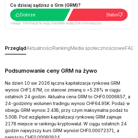
Co dzisiaj sądzisz o Grm (GRM)?
Dobrze
Słabo
Uwaga: Informacje te mają charakter wyłącznie informacyjny.
Przegląd
Aktualności
Ranking
Media społecznościowe
FAQ
Podsumowanie ceny GRM na żywo
Na dzień 10 sie 2026 łączna kapitalizacja rynkowa GRM
wynosi CHF1.67M, co stanowi zmianę o +5.28% w ciągu
ostatnich 24 godzin. Aktualna cena GRM to CHF0.0006857, a
24-godzinny wolumen tradingu wynosi CHF64.95K. Podaż w
obiegu GRM wynosi 2.43B, przy czym maksymalna podaż to
5.00B. Pod względem kapitalizacji rynkowej GRM zajmuje
2178 miejsce w rankingu kryptowalut. W ciągu ostatnich 24
godzin najwyższy kurs GRM wyniósł CHF0.00072371, a
najniższy CHF0.00060924.