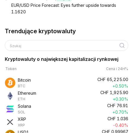
EUR/USD Price Forecast: Eyes further upside towards
1.1620
Trendujące kryptowaluty
Szukaj
Kryptowaluty o największej kapitalizacji rynkowej
Token
Cena i 24H%
CHF
65,225.00
Bitcoin
+0.50%
BTC
CHF
1,925.90
Ethereum
+0.30%
ETH
CHF
76.91
Solana
+0.70%
SOL
CHF
1.036
XRP
-0.40%
XRP
CHF
0.99967
USD1