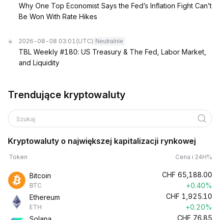
Why One Top Economist Says the Fed’s Inflation Fight Can’t
Be Won With Rate Hikes
2026-08-08 03:01
(UTC)
Neutralnie
TBL Weekly #180: US Treasury & The Fed, Labor Market,
and Liquidity
Trendujące kryptowaluty
Szukaj
Kryptowaluty o największej kapitalizacji rynkowej
Token
Cena i 24H%
CHF
65,188.00
Bitcoin
+0.40%
BTC
CHF
1,925.10
Ethereum
+0.20%
ETH
CHF
76.85
Solana