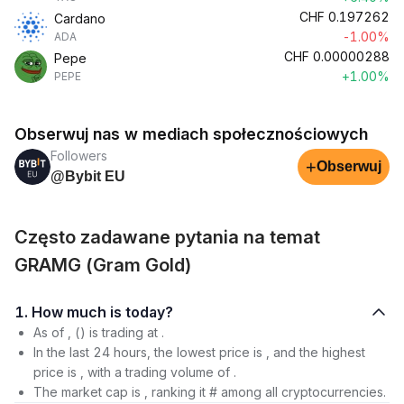
CHF
0.197262
Cardano
-1.00%
ADA
CHF
0.00000288
Pepe
+1.00%
PEPE
Obserwuj nas w mediach społecznościowych
Followers
+
Obserwuj
@Bybit EU
Często zadawane pytania na temat
GRAMG (Gram Gold)
1. How much is today?
As of , () is trading at .
In the last 24 hours, the lowest price is , and the highest
price is , with a trading volume of .
The market cap is , ranking it # among all cryptocurrencies.