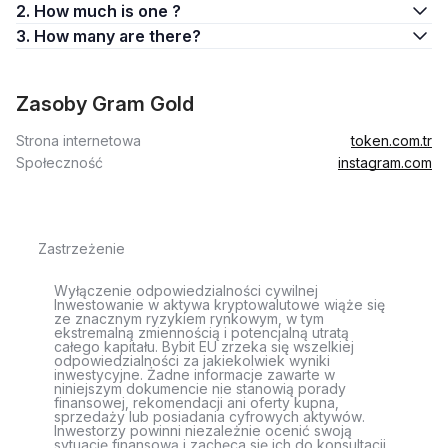
2. How much is one ?
3. How many are there?
Zasoby Gram Gold
Strona internetowa
token.com.tr
Społeczność
instagram.com
Zastrzeżenie
Wyłączenie odpowiedzialności cywilnej
Inwestowanie w aktywa kryptowalutowe wiąże się
ze znacznym ryzykiem rynkowym, w tym
ekstremalną zmiennością i potencjalną utratą
całego kapitału. Bybit EU zrzeka się wszelkiej
odpowiedzialności za jakiekolwiek wyniki
inwestycyjne. Żadne informacje zawarte w
niniejszym dokumencie nie stanowią porady
finansowej, rekomendacji ani oferty kupna,
sprzedaży lub posiadania cyfrowych aktywów.
Inwestorzy powinni niezależnie ocenić swoją
sytuację finansową i zachęca się ich do konsultacji