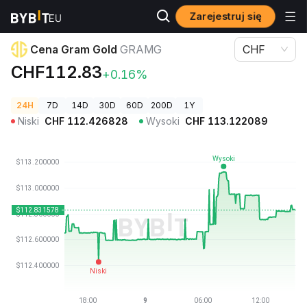
Zarejestruj się
Ceny kryptowalut
Cena Gram Gold GRAMG
Cena Gram Gold
GRAMG
CHF
CHF112.83
+0.16%
24H
7D
14D
30D
60D
200D
1Y
Niski
CHF
112.426828
Wysoki
CHF
113.122089