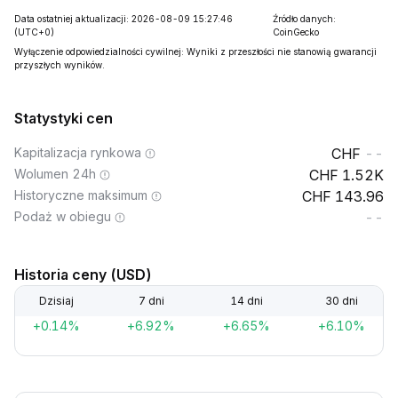
Data ostatniej aktualizacji: 2026-08-09 15:27:46
Źródło danych:
(UTC+0)
CoinGecko
Wyłączenie odpowiedzialności cywilnej: Wyniki z przeszłości nie stanowią gwarancji
przyszłych wyników.
Statystyki cen
Kapitalizacja rynkowa
--
Wolumen 24h
1.52K
Historyczne maksimum
143.96
Podaż w obiegu
--
Historia ceny (USD)
Dzisiaj
7 dni
14 dni
30 dni
+0.14%
+6.92%
+6.65%
+6.10%