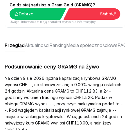
Co dzisiaj sądzisz o Gram Gold (GRAMG)?
Dobrze
Słabo
Uwaga: Informacje te mają charakter wyłącznie informacyjny.
Przegląd
Aktualności
Ranking
Media społecznościowe
FAQ
Podsumowanie ceny GRAMG na żywo
Na dzień 9 sie 2026 łączna kapitalizacja rynkowa GRAMG
wynosi CHF--, co stanowi zmianę o 0.00% w ciągu ostatnich
24 godzin. Aktualna cena GRAMG to CHF112.83, a 24-
godzinny wolumen tradingu wynosi CHF1.52K. Podaż w
obiegu GRAMG wynosi --, przy czym maksymalna podaż to -
-. Pod względem kapitalizacji rynkowej GRAMG zajmuje --
miejsce w rankingu kryptowalut. W ciągu ostatnich 24 godzin
najwyższy kurs GRAMG wyniósł CHF113.00, a najniższy
CHF112.45.