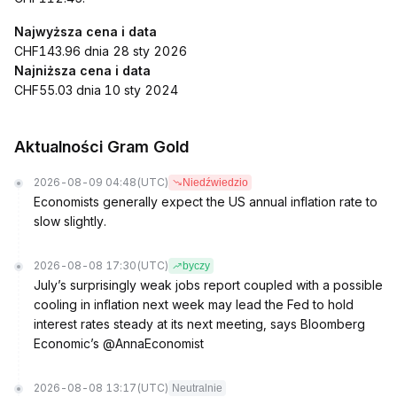
Najwyższa cena i data
CHF143.96 dnia 28 sty 2026
Najniższa cena i data
CHF55.03 dnia 10 sty 2024
Aktualności Gram Gold
2026-08-09 04:48
(UTC)
Niedźwiedzio
Economists generally expect the US annual inflation rate to
slow slightly.
2026-08-08 17:30
(UTC)
byczy
July’s surprisingly weak jobs report coupled with a possible
cooling in inflation next week may lead the Fed to hold
interest rates steady at its next meeting, says Bloomberg
Economic’s @AnnaEconomist
2026-08-08 13:17
(UTC)
Neutralnie