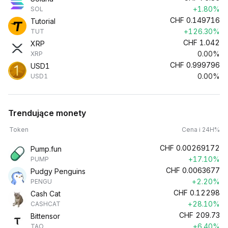
+1.80%
SOL
CHF
0.149716
Tutorial
+126.30%
TUT
CHF
1.042
XRP
0.00%
XRP
CHF
0.999796
USD1
0.00%
USD1
Trendujące monety
Token
Cena i 24H%
CHF
0.00269172
Pump.fun
+17.10%
PUMP
CHF
0.0063677
Pudgy Penguins
+2.20%
PENGU
CHF
0.12298
Cash Cat
+28.10%
CASHCAT
CHF
209.73
Bittensor
+6.40%
TAO