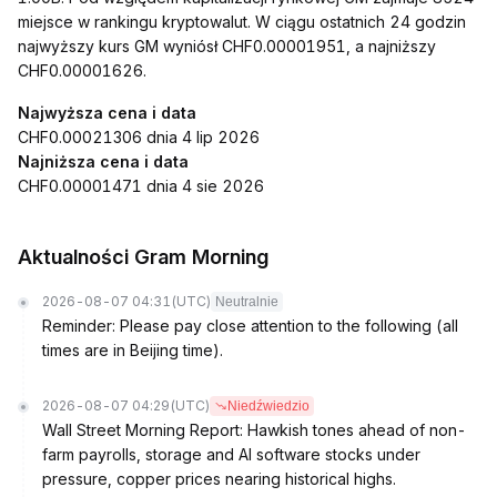
miejsce w rankingu kryptowalut. W ciągu ostatnich 24 godzin
najwyższy kurs GM wyniósł CHF0.00001951, a najniższy
CHF0.00001626.
Najwyższa cena i data
CHF0.00021306 dnia 4 lip 2026
Najniższa cena i data
CHF0.00001471 dnia 4 sie 2026
Aktualności Gram Morning
2026-08-07 04:31
(UTC)
Neutralnie
Reminder: Please pay close attention to the following (all
times are in Beijing time).
2026-08-07 04:29
(UTC)
Niedźwiedzio
Wall Street Morning Report: Hawkish tones ahead of non-
farm payrolls, storage and AI software stocks under
pressure, copper prices nearing historical highs.