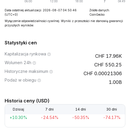
Data ostatniej aktualizacji: 2026-08-07 04:50:46
Źródło danych:
(UTC+0)
CoinGecko
Wyłączenie odpowiedzialności cywilnej: Wyniki z przeszłości nie stanowią gwarancji
przyszłych wyników.
Statystyki cen
Kapitalizacja rynkowa
17.96K
Wolumen 24h
550.25
Historyczne maksimum
0.00021306
Podaż w obiegu
1.00B
Historia ceny (USD)
Dzisiaj
7 dni
14 dni
30 dni
+10.30%
-24.54%
-50.35%
-74.17%