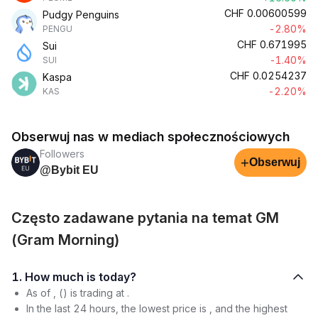
CHF
0.00600599
Pudgy Penguins
-2.80%
PENGU
CHF
0.671995
Sui
-1.40%
SUI
CHF
0.0254237
Kaspa
-2.20%
KAS
Obserwuj nas w mediach społecznościowych
Followers
+
Obserwuj
@Bybit EU
Często zadawane pytania na temat GM
(Gram Morning)
1. How much is today?
As of , () is trading at .
In the last 24 hours, the lowest price is , and the highest