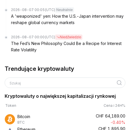
2026-08-07 00:05
(UTC)
Neutralnie
A 'weaponized' yen: How the U.S.-Japan intervention may
reshape global currency markets
2026-08-07 00:00
(UTC)
Niedźwiedzio
The Fed’s New Philosophy Could Be a Recipe for Interest
Rate Volatility
Trendujące kryptowaluty
Szukaj
Kryptowaluty o największej kapitalizacji rynkowej
Token
Cena i 24H%
CHF
64,189.00
Bitcoin
-0.40%
BTC
CHF
1,895.90
Ethereum