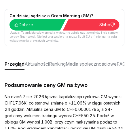
Co dzisiaj sądzisz o Gram Morning (GM)?
Dobrze
Słabo
Uwaga: Ta ankieta odzwierciedla wyłącznie opinie użytkowników i nie stanowi
porady finansowej. Nie jest ona wspierana przez Bybit EU ani nie ma na celu
wskazywania przyszłych wyników.
Przegląd
Aktualności
Ranking
Media społecznościowe
FAQ
Podsumowanie ceny GM na żywo
Na dzień 7 sie 2026 łączna kapitalizacja rynkowa GM wynosi
CHF17.96K, co stanowi zmianę o +11.06% w ciągu ostatnich
24 godzin. Aktualna cena GM to CHF0.00001795, a 24-
godzinny wolumen tradingu wynosi CHF550.25. Podaż w
obiegu GM wynosi 1.00B, przy czym maksymalna podaż to
1.00B. Pod względem kapitalizacji rynkowej GM zajmuje 8524