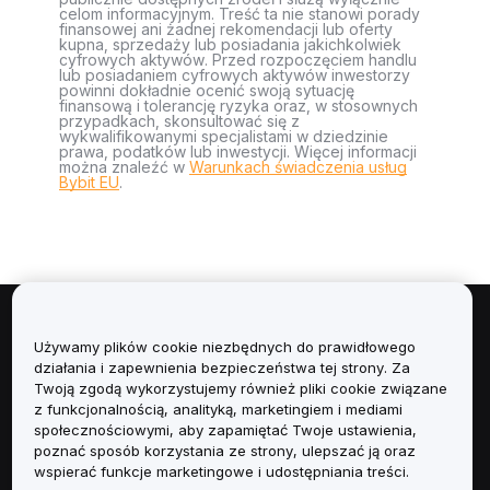
celom informacyjnym. Treść ta nie stanowi porady
finansowej ani żadnej rekomendacji lub oferty
kupna, sprzedaży lub posiadania jakichkolwiek
cyfrowych aktywów. Przed rozpoczęciem handlu
lub posiadaniem cyfrowych aktywów inwestorzy
powinni dokładnie ocenić swoją sytuację
finansową i tolerancję ryzyka oraz, w stosownych
przypadkach, skonsultować się z
wykwalifikowanymi specjalistami w dziedzinie
prawa, podatków lub inwestycji. Więcej informacji
można znaleźć w
Warunkach świadczenia usług
Bybit EU
.
Informacje
Używamy plików cookie niezbędnych do prawidłowego
działania i zapewnienia bezpieczeństwa tej strony. Za
Usługi
Twoją zgodą wykorzystujemy również pliki cookie związane
z funkcjonalnością, analityką, marketingiem i mediami
społecznościowymi, aby zapamiętać Twoje ustawienia,
Obsługa Klienta
poznać sposób korzystania ze strony, ulepszać ją oraz
wspierać funkcje marketingowe i udostępniania treści.