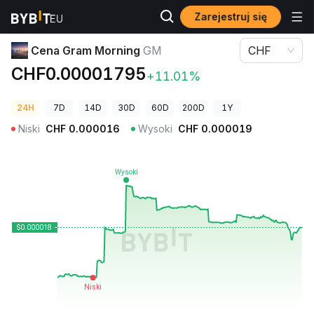
Zarejestruj się
Ceny kryptowalut
Cena Gram Morning GM
Cena Gram Morning
GM
CHF
CHF0.00001795
+11.01%
24H
7D
14D
30D
60D
200D
1Y
Niski
CHF
0.000016
Wysoki
CHF
0.000019