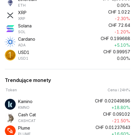
0.00%
ETH
CHF
1.022
XRP
-2.30%
XRP
CHF
72.64
Solana
-1.20%
SOL
CHF
0.199668
Cardano
+5.10%
ADA
CHF
0.99957
USD1
0.00%
USD1
Trendujące monety
Token
Cena i 24H%
CHF
0.02049896
Kamino
+18.80%
KMNO
CHF
0.09102
Cash Cat
-21.50%
CASHCAT
CHF
0.01237643
Plume
+16.60%
PLUME