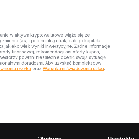
anie w aktywa kryptowalutowe wiąże się ze
miennością i potencjalną utratą całego kapitału.
za jakiekolwiek wyniki inwestycyjne. Żadne informacje
rady finansowej, rekomendacji ani oferty kupna,
estorzy powinni niezależnie ocenić swoją sytuację
ofesjonalnymi doradcami. Aby uzyskać kompleksowy
wnienia ryzyka
oraz
Warunkami świadczenia usług
.