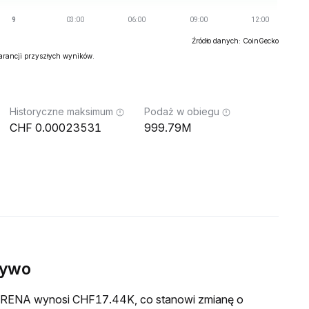
Źródło danych: CoinGecko
warancji przyszłych wyników.
Historyczne maksimum
Podaż w obiegu
0.00023531
999.79M
żywo
a ARENA wynosi CHF17.44K, co stanowi zmianę o