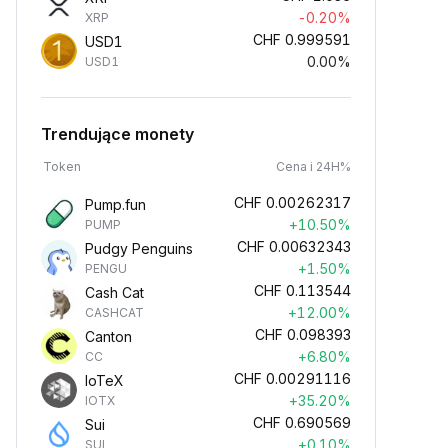
-0.20%
XRP
CHF
0.999591
USD1
0.00%
USD1
Trendujące monety
Token
Cena i 24H%
CHF
0.00262317
Pump.fun
+10.50%
PUMP
CHF
0.00632343
Pudgy Penguins
+1.50%
PENGU
CHF
0.113544
Cash Cat
+12.00%
CASHCAT
CHF
0.098393
Canton
+6.80%
CC
CHF
0.00291116
IoTeX
+35.20%
IOTX
CHF
0.690569
Sui
+0.10%
SUI