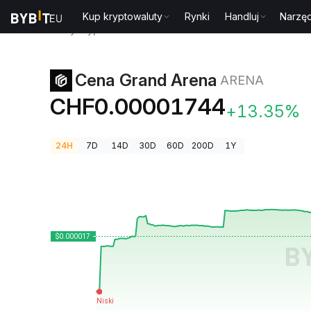
Kup kryptowaluty
Rynki
Handluj
Narzęd
Ceny kryptowalut
Cena Grand Arena ARENA
Cena Grand Arena
ARENA
CHF0.00001744
+13.35%
24H
7D
14D
30D
60D
200D
1Y