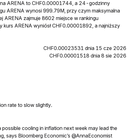
 cena ARENA to CHF0.00001744, a 24-godzinny
egu ARENA wynosi 999.79M, przy czym maksymalna
wej ARENA zajmuje 8602 miejsce w rankingu
szy kurs ARENA wyniósł CHF0.00001892, a najniższy
CHF0.00023531 dnia 15 cze 2026
CHF0.00001518 dnia 8 sie 2026
n rate to slow slightly.
a possible cooling in inflation next week may lead the
eeting, says Bloomberg Economic’s @AnnaEconomist