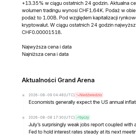
+13.35% w ciągu ostatnich 24 godzin. Aktualna
wolumen tradingu wynosi CHF1.64K. Podaż w obi
podaż to 1.00B. Pod względem kapitalizacji rynko
kryptowalut. W ciągu ostatnich 24 godzin najwyż
CHF0.00001518.
Najwyższa cena i data
Najniższa cena i data
Aktualności Grand Arena
2026-08-09 04:48
(UTC)
Niedźwiedzio
Economists generally expect the US annual inflatio
2026-08-08 17:30
(UTC)
byczy
July’s surprisingly weak jobs report coupled with 
Fed to hold interest rates steady at its next m