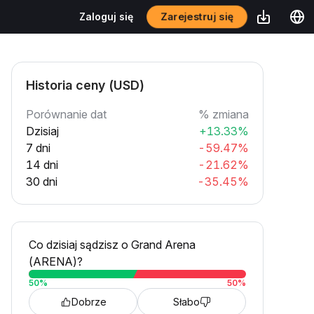
Zarejestruj się
Zaloguj się
Historia ceny (USD)
Porównanie dat
% zmiana
Dzisiaj
+13.33%
7 dni
-59.47%
14 dni
-21.62%
30 dni
-35.45%
Co dzisiaj sądzisz o Grand Arena
(ARENA)?
50
%
50
%
Dobrze
Słabo