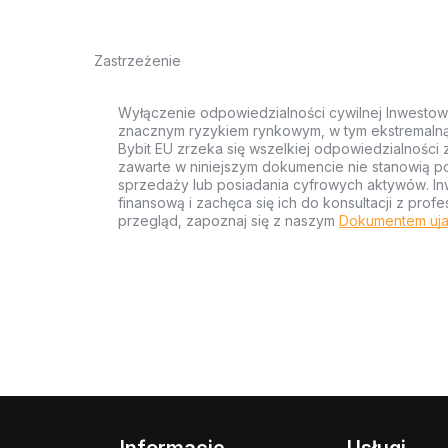
Zastrzeżenie
Wyłączenie odpowiedzialności cywilnej Inwestow
znacznym ryzykiem rynkowym, w tym ekstremalną z
Bybit EU zrzeka się wszelkiej odpowiedzialności 
zawarte w niniejszym dokumencie nie stanowią po
sprzedaży lub posiadania cyfrowych aktywów. Inw
finansową i zachęca się ich do konsultacji z pr
przegląd, zapoznaj się z naszym
Dokumentem uja