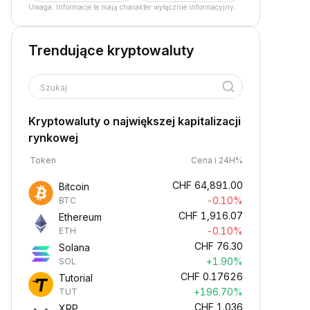
Uwaga: Informacje te mają charakter wyłącznie informacyjny.
Trendujące kryptowaluty
Szukaj
Kryptowaluty o największej kapitalizacji
rynkowej
Token
Cena i 24H%
CHF
64,891.00
Bitcoin
-0.10%
BTC
CHF
1,916.07
Ethereum
-0.10%
ETH
CHF
76.30
Solana
+1.90%
SOL
CHF
0.17626
Tutorial
+196.70%
TUT
CHF
1.036
XRP