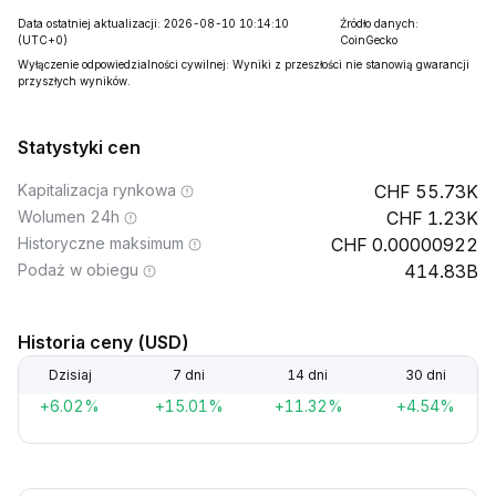
Data ostatniej aktualizacji: 2026-08-10 10:14:10
Źródło danych:
(UTC+0)
CoinGecko
Wyłączenie odpowiedzialności cywilnej: Wyniki z przeszłości nie stanowią gwarancji
przyszłych wyników.
Statystyki cen
Kapitalizacja rynkowa
55.73K
Wolumen 24h
1.23K
Historyczne maksimum
0.00000922
Podaż w obiegu
414.83B
Historia ceny (USD)
Dzisiaj
7 dni
14 dni
30 dni
+6.02%
+15.01%
+11.32%
+4.54%