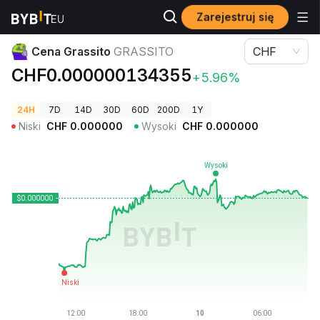
Zarejestruj się
Ceny kryptowalut
Cena Grassito GRASSITO
Cena Grassito
GRASSITO
CHF
CHF0.000000134355
+5.96%
24H
7D
14D
30D
60D
200D
1Y
Niski
CHF
0.000000
Wysoki
CHF
0.000000