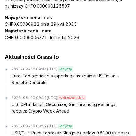
najniższy CHF0.000000126507.
Najwyższa cena i data
CHF0.00000922 dnia 29 kwi 2025
Najniższa cena i data
CHF0.00000005771 dnia 5 lut 2026
Aktualności Grassito
2026-08-10 09:44
(UTC)
byczy
Euro: Fed repricing supports gains against US Dollar –
Societe Generale
2026-08-10 09:12
(UTC)
Niedźwiedzio
U.S. CPI inflation, Securitize, Gemini among earnings
reports: Crypto Week Ahead
2026-08-10 08:59
(UTC)
byczy
USD/CHF Price Forecast: Struggles below 0.8100 as bears