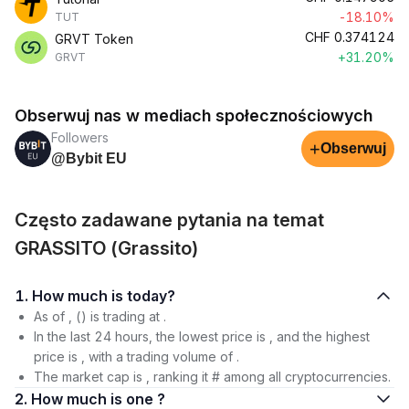
-18.10%
TUT
CHF
0.374124
GRVT Token
+31.20%
GRVT
Obserwuj nas w mediach społecznościowych
Followers
+
Obserwuj
@Bybit EU
Często zadawane pytania na temat
GRASSITO (Grassito)
1. How much is today?
As of , () is trading at .
In the last 24 hours, the lowest price is , and the highest
price is , with a trading volume of .
The market cap is , ranking it # among all cryptocurrencies.
2. How much is one ?