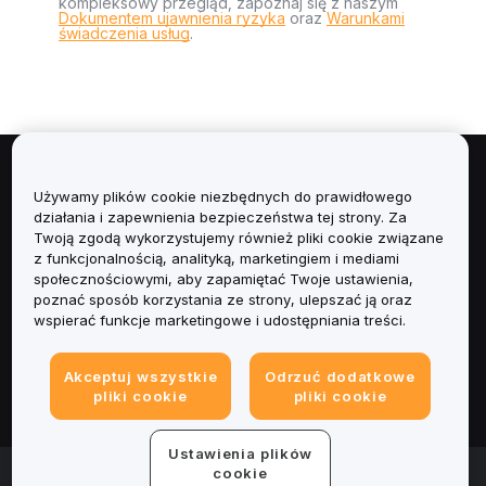
kompleksowy przegląd, zapoznaj się z naszym
Dokumentem ujawnienia ryzyka
oraz
Warunkami
świadczenia usług
.
Informacje
Używamy plików cookie niezbędnych do prawidłowego
działania i zapewnienia bezpieczeństwa tej strony. Za
Usługi
Twoją zgodą wykorzystujemy również pliki cookie związane
z funkcjonalnością, analityką, marketingiem i mediami
społecznościowymi, aby zapamiętać Twoje ustawienia,
Obsługa Klienta
poznać sposób korzystania ze strony, ulepszać ją oraz
wspierać funkcje marketingowe i udostępniania treści.
Produkty
Akceptuj wszystkie
Odrzuć dodatkowe
Informacje prawne
pliki cookie
pliki cookie
Ustawienia plików
© 2025-2026 Bybit.eu. Wszystkie prawa zastrzeżone.
cookie