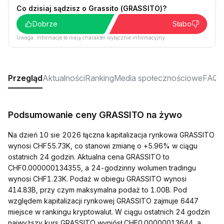
Co dzisiaj sądzisz o Grassito (GRASSITO)?
Dobrze
Słabo
Uwaga: Informacje te mają charakter wyłącznie informacyjny.
Przegląd
Aktualności
Ranking
Media społecznościowe
FAQ
Podsumowanie ceny GRASSITO na żywo
Na dzień 10 sie 2026 łączna kapitalizacja rynkowa GRASSITO
wynosi CHF55.73K, co stanowi zmianę o +5.96% w ciągu
ostatnich 24 godzin. Aktualna cena GRASSITO to
CHF0.000000134355, a 24-godzinny wolumen tradingu
wynosi CHF1.23K. Podaż w obiegu GRASSITO wynosi
414.83B, przy czym maksymalna podaż to 1.00B. Pod
względem kapitalizacji rynkowej GRASSITO zajmuje 6447
miejsce w rankingu kryptowalut. W ciągu ostatnich 24 godzin
najwyższy kurs GRASSITO wyniósł CHF0.00000013644, a