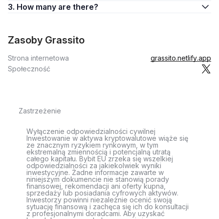
3. How many are there?
Zasoby Grassito
Strona internetowa
grassito.netlify.app
Społeczność
Zastrzeżenie
Wyłączenie odpowiedzialności cywilnej
Inwestowanie w aktywa kryptowalutowe wiąże się
ze znacznym ryzykiem rynkowym, w tym
ekstremalną zmiennością i potencjalną utratą
całego kapitału. Bybit EU zrzeka się wszelkiej
odpowiedzialności za jakiekolwiek wyniki
inwestycyjne. Żadne informacje zawarte w
niniejszym dokumencie nie stanowią porady
finansowej, rekomendacji ani oferty kupna,
sprzedaży lub posiadania cyfrowych aktywów.
Inwestorzy powinni niezależnie ocenić swoją
sytuację finansową i zachęca się ich do konsultacji
z profesjonalnymi doradcami. Aby uzyskać