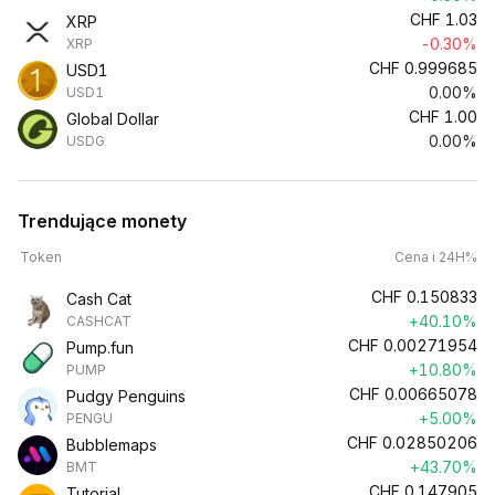
CHF
1.03
XRP
-0.30%
XRP
CHF
0.999685
USD1
0.00%
USD1
CHF
1.00
Global Dollar
0.00%
USDG
Trendujące monety
Token
Cena i 24H%
CHF
0.150833
Cash Cat
+40.10%
CASHCAT
CHF
0.00271954
Pump.fun
+10.80%
PUMP
CHF
0.00665078
Pudgy Penguins
+5.00%
PENGU
CHF
0.02850206
Bubblemaps
+43.70%
BMT
CHF
0.147905
Tutorial