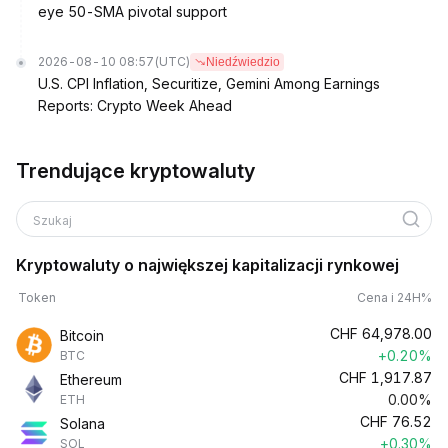
eye 50-SMA pivotal support
2026-08-10 08:57
(UTC)
Niedźwiedzio
U.S. CPI Inflation, Securitize, Gemini Among Earnings
Reports: Crypto Week Ahead
Trendujące kryptowaluty
Szukaj
Kryptowaluty o największej kapitalizacji rynkowej
Token
Cena i 24H%
CHF
64,978.00
Bitcoin
+0.20%
BTC
CHF
1,917.87
Ethereum
0.00%
ETH
CHF
76.52
Solana
+0.30%
SOL