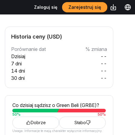
Zarejestruj się
Zaloguj się
Historia ceny (USD)
Porównanie dat
% zmiana
Dzisiaj
--
7 dni
--
14 dni
--
30 dni
--
Co dzisiaj sądzisz o Green Beli (GRBE)?
50
%
50
%
Dobrze
Słabo
Uwaga: Informacje te mają charakter wyłącznie informacyjny.