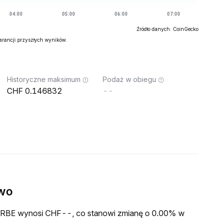
Źródło danych: CoinGecko
warancji przyszłych wyników.
Historyczne maksimum
Podaż w obiegu
0.146832
--
wo
a GRBE wynosi CHF--, co stanowi zmianę o 0.00% w