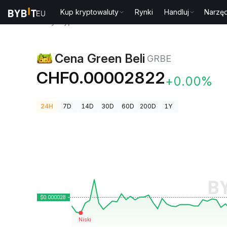
Kup kryptowaluty
Rynki
Handluj
Narzęd
Ceny kryptowalut
Cena Green Beli GRBE
Cena Green Beli
GRBE
CHF0.00002822
+0.00%
24H
7D
14D
30D
60D
200D
1Y