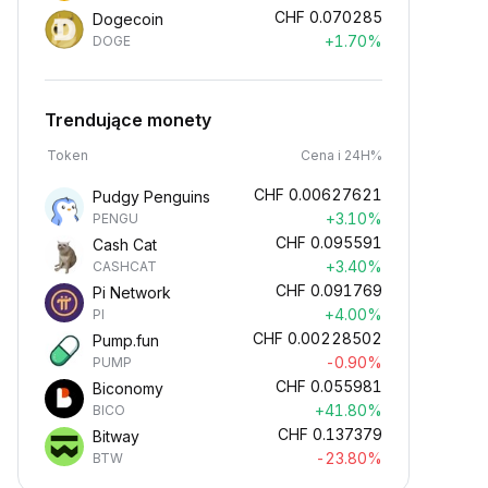
CHF
0.070285
Dogecoin
+1.70%
DOGE
Trendujące monety
Token
Cena i 24H%
CHF
0.00627621
Pudgy Penguins
+3.10%
PENGU
CHF
0.095591
Cash Cat
+3.40%
CASHCAT
CHF
0.091769
Pi Network
+4.00%
PI
CHF
0.00228502
Pump.fun
-0.90%
PUMP
CHF
0.055981
Biconomy
+41.80%
BICO
CHF
0.137379
Bitway
-23.80%
BTW