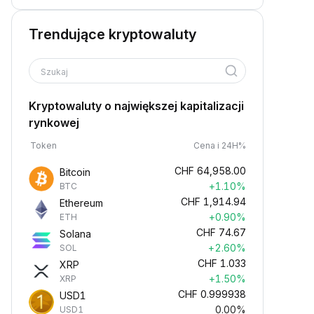
Trendujące kryptowaluty
Szukaj
Kryptowaluty o największej kapitalizacji
rynkowej
Token
Cena i 24H%
CHF
64,958.00
Bitcoin
+1.10%
BTC
CHF
1,914.94
Ethereum
+0.90%
ETH
CHF
74.67
Solana
+2.60%
SOL
CHF
1.033
XRP
+1.50%
XRP
CHF
0.999938
USD1
0.00%
USD1