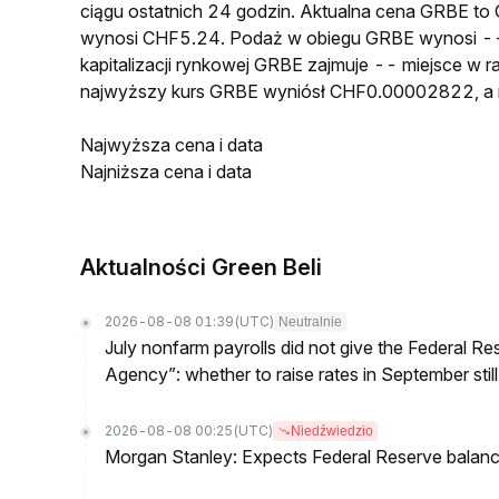
ciągu ostatnich 24 godzin. Aktualna cena GRBE 
wynosi CHF5.24. Podaż w obiegu GRBE wynosi --
kapitalizacji rynkowej GRBE zajmuje -- miejsce w r
najwyższy kurs GRBE wyniósł CHF0.00002822, a
Najwyższa cena i data
Najniższa cena i data
Aktualności Green Beli
2026-08-08 01:39
(UTC)
Neutralnie
July nonfarm payrolls did not give the Federal 
Agency”: whether to raise rates in September still
2026-08-08 00:25
(UTC)
Niedźwiedzio
Morgan Stanley: Expects Federal Reserve balance 