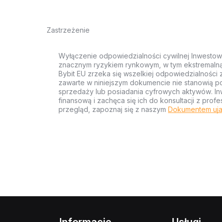
Zastrzeżenie
Wyłączenie odpowiedzialności cywilnej Inwestow
znacznym ryzykiem rynkowym, w tym ekstremalną z
Bybit EU zrzeka się wszelkiej odpowiedzialności 
zawarte w niniejszym dokumencie nie stanowią po
sprzedaży lub posiadania cyfrowych aktywów. Inw
finansową i zachęca się ich do konsultacji z pr
przegląd, zapoznaj się z naszym
Dokumentem uja