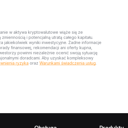
anie w aktywa kryptowalutowe wiąże się ze
miennością i potencjalną utratą całego kapitału.
za jakiekolwiek wyniki inwestycyjne. Żadne informacje
rady finansowej, rekomendacji ani oferty kupna,
estorzy powinni niezależnie ocenić swoją sytuację
ofesjonalnymi doradcami. Aby uzyskać kompleksowy
wnienia ryzyka
oraz
Warunkami świadczenia usług
.