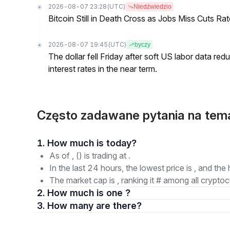
2026-08-07 23:28
(UTC)
Niedźwiedzio
Bitcoin Still in Death Cross as Jobs Miss Cuts R
2026-08-07 19:45
(UTC)
byczy
The dollar fell Friday after soft US labor data re
interest rates in the near term.
Często zadawane pytania na tema
1. How much is today?
As of , () is trading at .
In the last 24 hours, the lowest price is , and the 
The market cap is , ranking it # among all cryptoc
2. How much is one ?
3. How many are there?