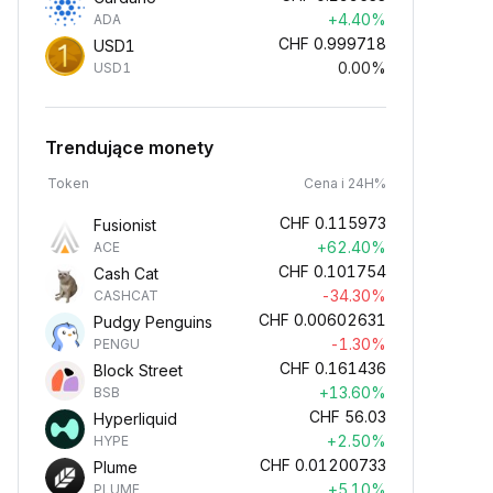
+4.40%
ADA
CHF
0.999718
USD1
0.00%
USD1
Trendujące monety
Token
Cena i 24H%
CHF
0.115973
Fusionist
+62.40%
ACE
CHF
0.101754
Cash Cat
-34.30%
CASHCAT
CHF
0.00602631
Pudgy Penguins
-1.30%
PENGU
CHF
0.161436
Block Street
+13.60%
BSB
CHF
56.03
Hyperliquid
+2.50%
HYPE
CHF
0.01200733
Plume
+5.10%
PLUME