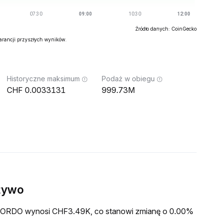
Źródło danych: CoinGecko
warancji przyszłych wyników.
Historyczne maksimum
Podaż w obiegu
0.0033131
999.73M
żywo
a NORDO wynosi CHF3.49K, co stanowi zmianę o 0.00%