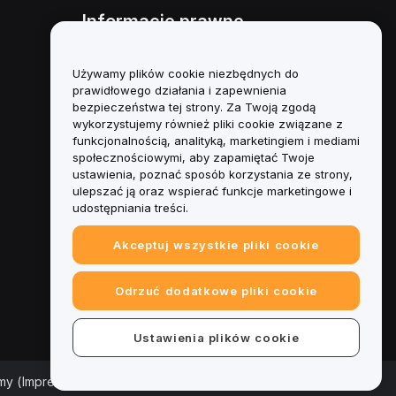
Informacje prawne
Polityka dotycząca konfliktu
interesów
Używamy plików cookie niezbędnych do
prawidłowego działania i zapewnienia
Podsumowanie polityki
bezpieczeństwa tej strony. Za Twoją zgodą
powiernictwa i zarządzania
wykorzystujemy również pliki cookie związane z
funkcjonalnością, analityką, marketingiem i mediami
Informacje ESG
społecznościowymi, aby zapamiętać Twoje
ustawienia, poznać sposób korzystania ze strony,
Biuletyny informacyjne
ulepszać ją oraz wspierać funkcje marketingowe i
kryptoaktywów
udostępniania treści.
Akceptuj wszystkie pliki cookie
Odrzuć dodatkowe pliki cookie
Ustawienia plików cookie
rmy (Impressum)
|
Centrum preferencji plików cookie