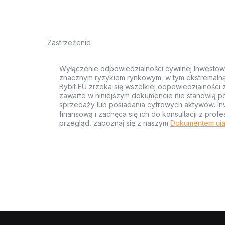
Zastrzeżenie
Wyłączenie odpowiedzialności cywilnej Inwestow
znacznym ryzykiem rynkowym, w tym ekstremalną z
Bybit EU zrzeka się wszelkiej odpowiedzialności 
zawarte w niniejszym dokumencie nie stanowią po
sprzedaży lub posiadania cyfrowych aktywów. Inw
finansową i zachęca się ich do konsultacji z pr
przegląd, zapoznaj się z naszym
Dokumentem uja