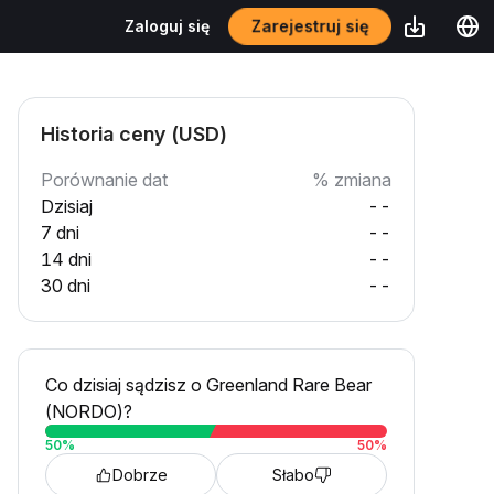
Zarejestruj się
Zaloguj się
Historia ceny (USD)
Porównanie dat
% zmiana
Dzisiaj
--
7 dni
--
14 dni
--
30 dni
--
Co dzisiaj sądzisz o Greenland Rare Bear
(NORDO)?
50
%
50
%
Dobrze
Słabo