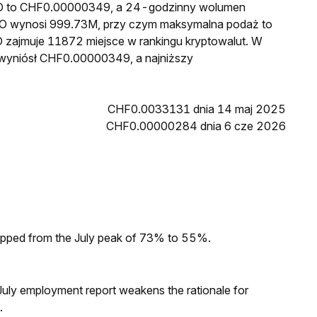
RDO to CHF0.00000349, a 24-godzinny wolumen
O wynosi 999.73M, przy czym maksymalna podaż to
 zajmuje 11872 miejsce w rankingu kryptowalut. W
 wyniósł CHF0.00000349, a najniższy
CHF0.0033131 dnia 14 maj 2025
CHF0.00000284 dnia 6 cze 2026
dropped from the July peak of 73% to 55%.
ly employment report weakens the rationale for
.