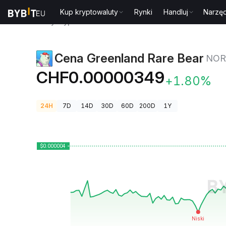
Kup kryptowaluty
Rynki
Handluj
Narzęd
Ceny kryptowalut
Cena Greenland Rare Bear NORD
Cena Greenland Rare Bear
NO
CHF0.00000349
+1.80%
24H
7D
14D
30D
60D
200D
1Y