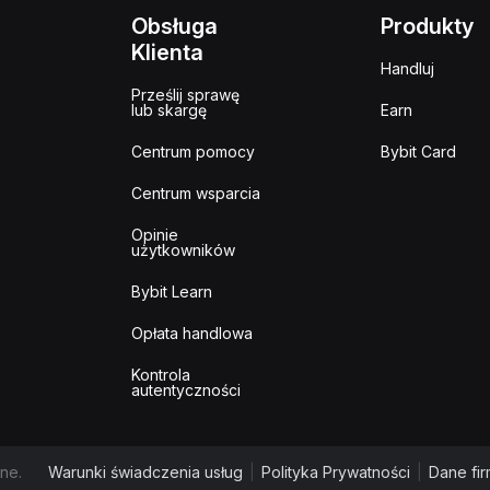
Obsługa
Produkty
Klienta
Handluj
Prześlij sprawę
lub skargę
Earn
Centrum pomocy
Bybit Card
Centrum wsparcia
Opinie
użytkowników
Bybit Learn
Opłata handlowa
Kontrola
autentyczności
ne.
Warunki świadczenia usług
|
Polityka Prywatności
|
Dane fi