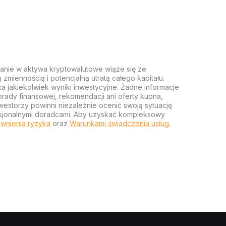
anie w aktywa kryptowalutowe wiąże się ze
miennością i potencjalną utratą całego kapitału.
za jakiekolwiek wyniki inwestycyjne. Żadne informacje
rady finansowej, rekomendacji ani oferty kupna,
estorzy powinni niezależnie ocenić swoją sytuację
ofesjonalnymi doradcami. Aby uzyskać kompleksowy
wnienia ryzyka
oraz
Warunkami świadczenia usług
.