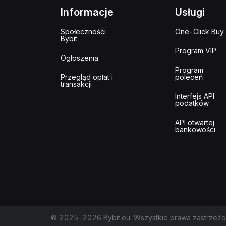
Informacje
Usługi
Społeczności
One-Click Buy
Bybit
Program VIP
Ogłoszenia
Program
Przegląd opłat i
poleceń
transakcji
Interfejs API
podatków
API otwartej
bankowości
© 2025-2026 Bybit.eu. Wszystkie prawa zastrzeżo