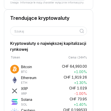
Uwaga: Informacje te mają charakter wyłącznie informacyjny.
Trendujące kryptowaluty
Szukaj
Kryptowaluty o największej kapitalizacji
rynkowej
Token
Cena i 24H%
CHF
64,993.00
Bitcoin
+1.00%
BTC
CHF
1,919.26
Ethereum
+1.30%
ETH
CHF
1.029
XRP
-1.00%
XRP
CHF
73.95
Solana
+1.40%
SOL
CHF
0.199533
Cardano